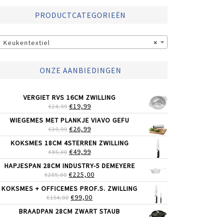
PRODUCTCATEGORIEËN
Keukentextiel
×
ONZE AANBIEDINGEN
VERGIET RVS 16CM ZWILLING
OORSPRONKELIJKE
HUIDIGE
€
19,99
€
24,99
PRIJS
PRIJS
WIEGEMES MET PLANKJE VIAVO GEFU
WAS:
IS:
OORSPRONKELIJKE
HUIDIGE
€
26,99
€
39,99
€24,99.
€19,99.
PRIJS
PRIJS
KOKSMES 18CM 4STERREN ZWILLING
WAS:
IS:
OORSPRONKELIJKE
HUIDIGE
€
49,99
€
85,00
€39,99.
€26,99.
PRIJS
PRIJS
HAPJESPAN 28CM INDUSTRY-5 DEMEYERE
WAS:
IS:
OORSPRONKELIJKE
HUIDIGE
€
225,00
€
285,00
€85,00.
€49,99.
PRIJS
PRIJS
KOKSMES + OFFICEMES PROF.S. ZWILLING
WAS:
IS:
OORSPRONKELIJKE
HUIDIGE
€
99,00
€
154,00
€285,00.
€225,00.
PRIJS
PRIJS
BRAADPAN 28CM ZWART STAUB
WAS:
IS: