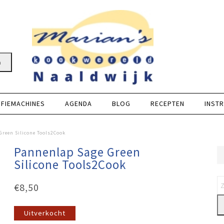
n
FFIEMACHINES
AGENDA
BLOG
RECEPTEN
INSTR
Green Silicone Tools2Cook
Pannenlap Sage Green
Silicone Tools2Cook
€
8,50
Uitverkocht