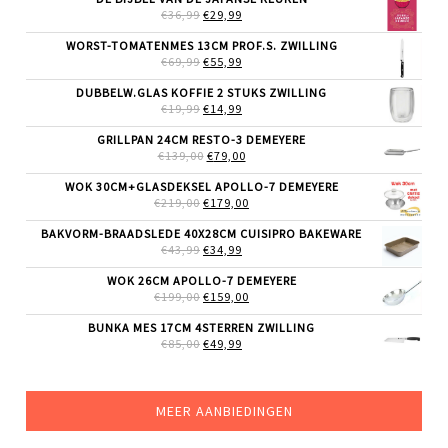
OORSPRONKELIJKE
HUIDIGE
€
36,99
€
29,99
PRIJS
PRIJS
WAS:
IS:
WORST-TOMATENMES 13CM PROF.S. ZWILLING
€36,99.
€29,99.
OORSPRONKELIJKE
HUIDIGE
€
69,99
€
55,99
PRIJS
PRIJS
WAS:
IS:
DUBBELW.GLAS KOFFIE 2 STUKS ZWILLING
€69,99.
€55,99.
OORSPRONKELIJKE
HUIDIGE
€
19,99
€
14,99
PRIJS
PRIJS
WAS:
IS:
GRILLPAN 24CM RESTO-3 DEMEYERE
€19,99.
€14,99.
OORSPRONKELIJKE
HUIDIGE
€
139,00
€
79,00
PRIJS
PRIJS
WAS:
IS:
WOK 30CM+GLASDEKSEL APOLLO-7 DEMEYERE
€139,00.
€79,00.
OORSPRONKELIJKE
HUIDIGE
€
219,00
€
179,00
PRIJS
PRIJS
WAS:
IS:
BAKVORM-BRAADSLEDE 40X28CM CUISIPRO BAKEWARE
€219,00.
€179,00.
OORSPRONKELIJKE
HUIDIGE
€
43,99
€
34,99
PRIJS
PRIJS
WAS:
IS:
WOK 26CM APOLLO-7 DEMEYERE
€43,99.
€34,99.
OORSPRONKELIJKE
HUIDIGE
€
199,00
€
159,00
PRIJS
PRIJS
WAS:
IS:
BUNKA MES 17CM 4STERREN ZWILLING
€199,00.
€159,00.
OORSPRONKELIJKE
HUIDIGE
€
85,00
€
49,99
PRIJS
PRIJS
WAS:
IS:
€85,00.
€49,99.
MEER AANBIEDINGEN