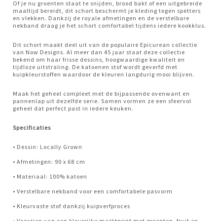
Of je nu groenten staat te snijden, brood bakt of een uitgebreide
maaltijd bereidt, dit schort beschermt je kleding tegen spetters
en vlekken. Dankzij de royale afmetingen en de verstelbare
nekband draag je het schort comfortabel tijdens iedere kookklus.
Dit schort maakt deel uit van de populaire Epicurean collectie
van Now Designs. Al meer dan 45 jaar staat deze collectie
bekend om haar frisse dessins, hoogwaardige kwaliteit en
tijdloze uitstraling. De katoenen stof wordt geverfd met
kuipkleurstoffen waardoor de kleuren langdurig mooi blijven.
Maak het geheel compleet met de bijpassende ovenwant en
pannenlap uit dezelfde serie. Samen vormen ze een sfeervol
geheel dat perfect past in iedere keuken.
Specificaties
• Dessin: Locally Grown
• Afmetingen: 90 x 68 cm
• Materiaal: 100% katoen
• Verstelbare nekband voor een comfortabele pasvorm
• Kleurvaste stof dankzij kuipverfproces
• Voorzien van een kleurrijke marktprint met groenten, fruit en