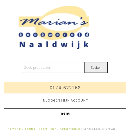
Zoeken
0174-622168
INLOGGEN MIJN ACCOUNT
Home
/
Huishoudelijke artikelen
/
Keukentextiel
/ Schort Locally Grown