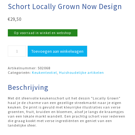
Schort Locally Grown Now Design
€
29,50
Op voorraad in winkel en webshop
Schort
Toevoegen aan winkelwagen
Locally
Grown
Now
Design
Artikelnummer:
502068
aantal
Categorieën:
Keukentextiel
,
Huishoudelijke artikelen
Beschrijving
Met dit sfeervolle keukenschort uit het dessin "Locally Grown"
haal je de charme van een gezellige streekmarkt naar je eigen
keuken. De print is gevuld met kleurrijke illustraties van verse
groenten, fruit, kruiden en bloemen, alsof je langs de kraampjes
van een lokale markt wandelt. Een prachtig schort voor iedereen
die graag kookt met verse ingrediënten en geniet van een
landelijke sfeer.