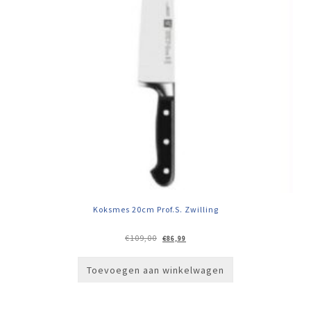
Koksmes 20cm Prof.S. Zwilling
Oorspronkelijke
Huidige
€
109,00
€
86,99
prijs
prijs
was:
is:
€109,00.
€86,99.
Toevoegen aan winkelwagen