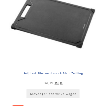
Snijplank Fiberwood nw 42x30cm Zwilling
Oorspronkelijke
Huidige
€
64,99
€
51,99
prijs
prijs
was:
is:
€64,99.
€51,99.
Toevoegen aan winkelwagen