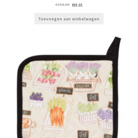
Oorspronkelijke
Huidige
€
154,00
€
99,00
prijs
prijs
was:
is:
€154,00.
€99,00.
Toevoegen aan winkelwagen