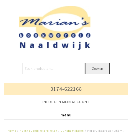
Zoeken
0174-622168
INLOGGEN MIJN ACCOUNT
Home
/
Huishoudelijke artikelen
/
Lunchartikelen
/ Herbruikbare zak 355ml