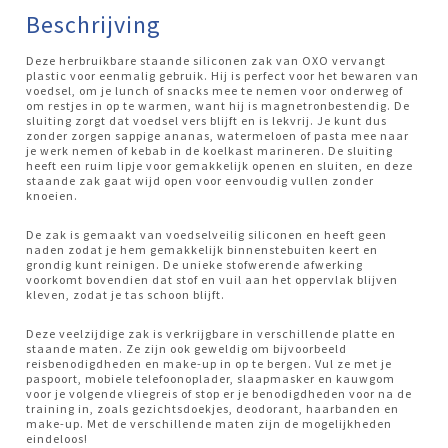
Beschrijving
Deze herbruikbare staande siliconen zak van OXO vervangt
plastic voor eenmalig gebruik. Hij is perfect voor het bewaren van
voedsel, om je lunch of snacks mee te nemen voor onderweg of
om restjes in op te warmen, want hij is magnetronbestendig. De
sluiting zorgt dat voedsel vers blijft en is lekvrij. Je kunt dus
zonder zorgen sappige ananas, watermeloen of pasta mee naar
je werk nemen of kebab in de koelkast marineren. De sluiting
heeft een ruim lipje voor gemakkelijk openen en sluiten, en deze
staande zak gaat wijd open voor eenvoudig vullen zonder
knoeien.
De zak is gemaakt van voedselveilig siliconen en heeft geen
naden zodat je hem gemakkelijk binnenstebuiten keert en
grondig kunt reinigen. De unieke stofwerende afwerking
voorkomt bovendien dat stof en vuil aan het oppervlak blijven
kleven, zodat je tas schoon blijft.
Deze veelzijdige zak is verkrijgbare in verschillende platte en
staande maten. Ze zijn ook geweldig om bijvoorbeeld
reisbenodigdheden en make-up in op te bergen. Vul ze met je
paspoort, mobiele telefoonoplader, slaapmasker en kauwgom
voor je volgende vliegreis of stop er je benodigdheden voor na de
training in, zoals gezichtsdoekjes, deodorant, haarbanden en
make-up. Met de verschillende maten zijn de mogelijkheden
eindeloos!