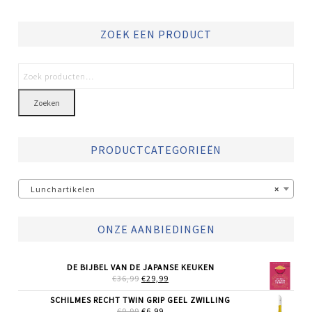
ZOEK EEN PRODUCT
Zoeken
PRODUCTCATEGORIEËN
Lunchartikelen
×
ONZE AANBIEDINGEN
DE BIJBEL VAN DE JAPANSE KEUKEN
OORSPRONKELIJKE
HUIDIGE
€
36,99
€
29,99
PRIJS
PRIJS
WAS:
IS:
SCHILMES RECHT TWIN GRIP GEEL ZWILLING
€36,99.
€29,99.
OORSPRONKELIJKE
HUIDIGE
€
9,99
€
6,99