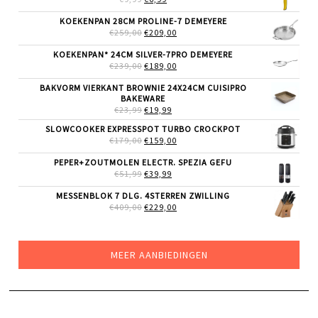
PRIJS
PRIJS
WAS:
IS:
KOEKENPAN 28CM PROLINE-7 DEMEYERE
€9,99.
€6,99.
OORSPRONKELIJKE
HUIDIGE
€
259,00
€
209,00
PRIJS
PRIJS
WAS:
IS:
KOEKENPAN* 24CM SILVER-7PRO DEMEYERE
€259,00.
€209,00.
OORSPRONKELIJKE
HUIDIGE
€
239,00
€
189,00
PRIJS
PRIJS
WAS:
IS:
BAKVORM VIERKANT BROWNIE 24X24CM CUISIPRO
€239,00.
€189,00.
BAKEWARE
OORSPRONKELIJKE
HUIDIGE
€
23,99
€
19,99
PRIJS
PRIJS
SLOWCOOKER EXPRESSPOT TURBO CROCKPOT
WAS:
IS:
OORSPRONKELIJKE
HUIDIGE
€
179,00
€23,99.
€
159,00
€19,99.
PRIJS
PRIJS
WAS:
IS:
PEPER+ZOUTMOLEN ELECTR. SPEZIA GEFU
€179,00.
€159,00.
OORSPRONKELIJKE
HUIDIGE
€
51,99
€
39,99
PRIJS
PRIJS
WAS:
IS:
MESSENBLOK 7 DLG. 4STERREN ZWILLING
€51,99.
€39,99.
OORSPRONKELIJKE
HUIDIGE
€
409,00
€
229,00
PRIJS
PRIJS
WAS:
IS:
€409,00.
€229,00.
MEER AANBIEDINGEN