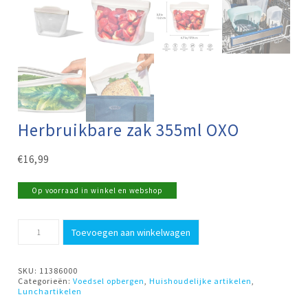
Herbruikbare zak 355ml OXO
€
16,99
Op voorraad in winkel en webshop
Herbruikbare
Toevoegen aan winkelwagen
zak
355ml
OXO
aantal
SKU:
11386000
Categorieën:
Voedsel opbergen
,
Huishoudelijke artikelen
,
Lunchartikelen