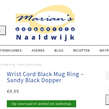
n
FFIEMACHINES
AGENDA
BLOG
RECEPTEN
INSTR
ck Mug Ring – Sandy Black Dopper
Wrist Cord Black Mug Ring –
Sandy Black Dopper
€
9,99
Op voorraad in winkel en webshop