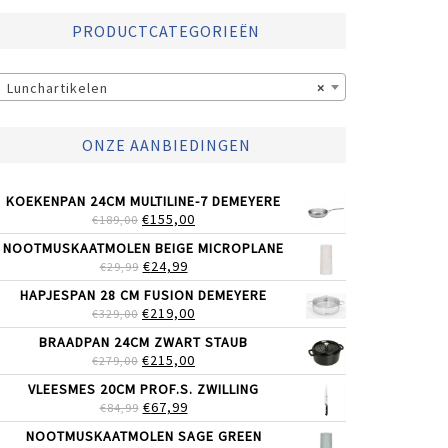
PRODUCTCATEGORIEËN
Lunchartikelen
×
ONZE AANBIEDINGEN
KOEKENPAN 24CM MULTILINE-7 DEMEYERE
OORSPRONKELIJKE
HUIDIGE
€
155,00
€
189,00
PRIJS
PRIJS
NOOTMUSKAATMOLEN BEIGE MICROPLANE
WAS:
IS:
OORSPRONKELIJKE
HUIDIGE
€
24,99
€
29,99
€189,00.
€155,00.
PRIJS
PRIJS
HAPJESPAN 28 CM FUSION DEMEYERE
WAS:
IS:
OORSPRONKELIJKE
HUIDIGE
€
219,00
€
329,00
€29,99.
€24,99.
PRIJS
PRIJS
BRAADPAN 24CM ZWART STAUB
WAS:
IS:
OORSPRONKELIJKE
HUIDIGE
€
215,00
€
279,00
€329,00.
€219,00.
PRIJS
PRIJS
VLEESMES 20CM PROF.S. ZWILLING
WAS:
IS:
OORSPRONKELIJKE
HUIDIGE
€
67,99
€
84,99
€279,00.
€215,00.
PRIJS
PRIJS
NOOTMUSKAATMOLEN SAGE GREEN
WAS:
IS: