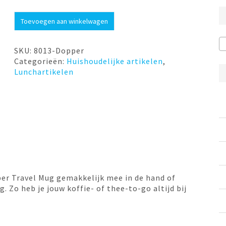
Wrist
Toevoegen aan winkelwagen
Cord
Black
Mug
SKU:
8013-Dopper
Ring
Categorieën:
Huishoudelijke artikelen
,
-
Lunchartikelen
Sandy
Black
Dopper
aantal
er Travel Mug gemakkelijk mee in de hand of
g. Zo heb je jouw koffie- of thee-to-go altijd bij