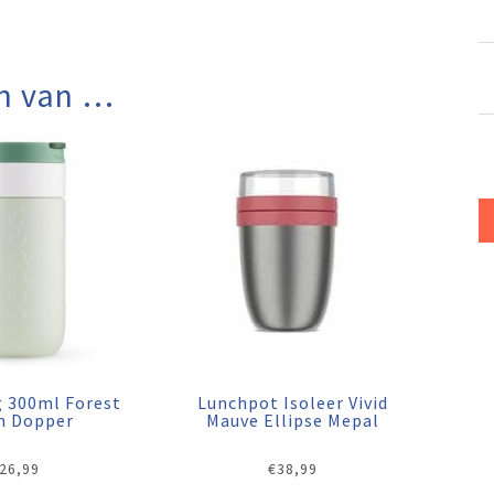
n van …
g 300ml Forest
Lunchpot Isoleer Vivid
n Dopper
Mauve Ellipse Mepal
26,99
€
38,99