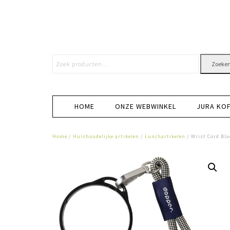
Zoeke
HOME
ONZE WEBWINKEL
JURA KO
Home
/
Huishoudelijke artikelen
/
Lunchartikelen
/ Wrist Cord Bla