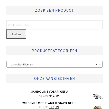
ZOEK EEN PRODUCT
Zoeken
PRODUCTCATEGORIEËN
Lunchartikelen
×
ONZE AANBIEDINGEN
MANDOLINE VOLARI GEFU
OORSPRONKELIJKE
HUIDIGE
€
69,99
€
49,99
PRIJS
PRIJS
WAS:
IS:
WIEGEMES MET PLANKJE VIAVO GEFU
€69,99.
€49,99.
OORSPRONKELIJKE
HUIDIGE
€
39,99
€
26,99