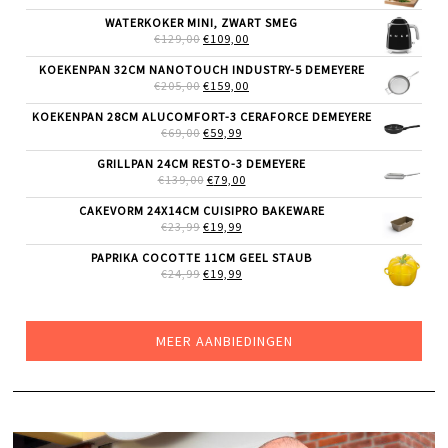
PRIJS
PRIJS
WAS:
IS:
WATERKOKER MINI, ZWART SMEG
€39,99.
€26,99.
OORSPRONKELIJKE
HUIDIGE
€
129,00
€
109,00
PRIJS
PRIJS
WAS:
IS:
KOEKENPAN 32CM NANOTOUCH INDUSTRY-5 DEMEYERE
€129,00.
€109,00.
OORSPRONKELIJKE
HUIDIGE
€
205,00
€
159,00
PRIJS
PRIJS
WAS:
IS:
KOEKENPAN 28CM ALUCOMFORT-3 CERAFORCE DEMEYERE
€205,00.
€159,00.
OORSPRONKELIJKE
HUIDIGE
€
69,00
€
59,99
PRIJS
PRIJS
WAS:
IS:
GRILLPAN 24CM RESTO-3 DEMEYERE
€69,00.
€59,99.
OORSPRONKELIJKE
HUIDIGE
€
139,00
€
79,00
PRIJS
PRIJS
WAS:
IS:
CAKEVORM 24X14CM CUISIPRO BAKEWARE
€139,00.
€79,00.
OORSPRONKELIJKE
HUIDIGE
€
23,99
€
19,99
PRIJS
PRIJS
WAS:
IS:
PAPRIKA COCOTTE 11CM GEEL STAUB
€23,99.
€19,99.
OORSPRONKELIJKE
HUIDIGE
€
24,99
€
19,99
PRIJS
PRIJS
WAS:
IS:
€24,99.
€19,99.
MEER AANBIEDINGEN