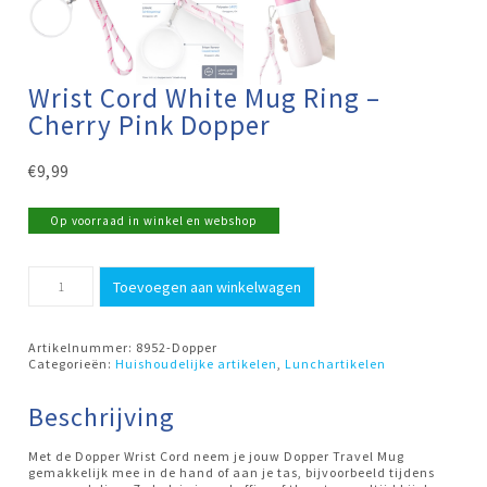
Wrist Cord White Mug Ring –
Cherry Pink Dopper
€
9,99
Op voorraad in winkel en webshop
Wrist
Toevoegen aan winkelwagen
Cord
White
Mug
Ring
Artikelnummer:
8952-Dopper
-
Categorieën:
Huishoudelijke artikelen
,
Lunchartikelen
Cherry
Pink
Dopper
Beschrijving
aantal
Met de Dopper Wrist Cord neem je jouw Dopper Travel Mug
gemakkelijk mee in de hand of aan je tas, bijvoorbeeld tijdens