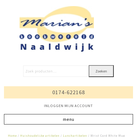
Zoeken
0174-622168
INLOGGEN MIJN ACCOUNT
Home
/
Huishoudelijke artikelen
/
Lunchartikelen
/ Wrist Cord White Mug