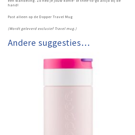
een wandeling. Zo heb je jouw koffie- of thee-to-go altijd bij de
hand!
Past alleen op de Dopper Travel Mug
(Wordt geleverd exclusief Travel mug.)
Andere suggesties…