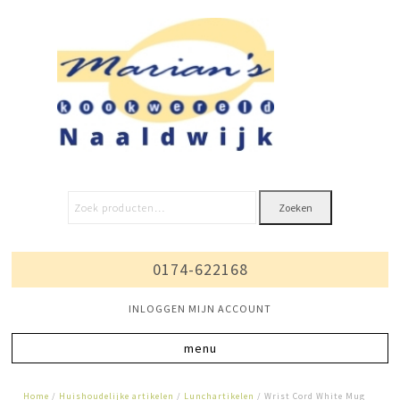
Zoeken
0174-622168
INLOGGEN MIJN ACCOUNT
Home
/
Huishoudelijke artikelen
/
Lunchartikelen
/ Wrist Cord White Mug