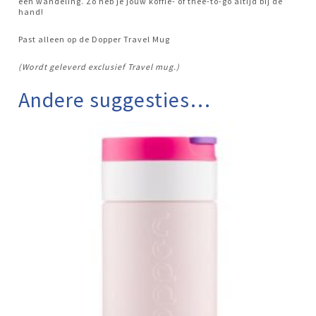
een wandeling. Zo heb je jouw koffie- of thee-to-go altijd bij de
hand!
Past alleen op de Dopper Travel Mug
(Wordt geleverd exclusief Travel mug.)
Andere suggesties…