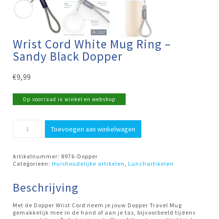
Wrist Cord White Mug Ring –
Sandy Black Dopper
€
9,99
Op voorraad in winkel en webshop
Wrist
Toevoegen aan winkelwagen
Cord
White
Mug
Ring
Artikelnummer:
8976-Dopper
-
Categorieën:
Huishoudelijke artikelen
,
Lunchartikelen
Sandy
Black
Dopper
Beschrijving
aantal
Met de Dopper Wrist Cord neem je jouw Dopper Travel Mug
gemakkelijk mee in de hand of aan je tas, bijvoorbeeld tijdens