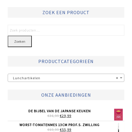
ZOEK EEN PRODUCT
Zoeken
PRODUCTCATEGORIEËN
Lunchartikelen
×
ONZE AANBIEDINGEN
DE BIJBEL VAN DE JAPANSE KEUKEN
OORSPRONKELIJKE
HUIDIGE
€
36,99
€
29,99
PRIJS
PRIJS
WAS:
IS:
WORST-TOMATENMES 13CM PROF.S. ZWILLING
€36,99.
€29,99.
OORSPRONKELIJKE
HUIDIGE
€
69,99
€
55,99