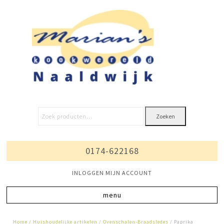
Zoeken
0174-622168
INLOGGEN MIJN ACCOUNT
Home
/
Huishoudelijke artikelen
/
Ovenschalen-Braadsledes
/ Paprika