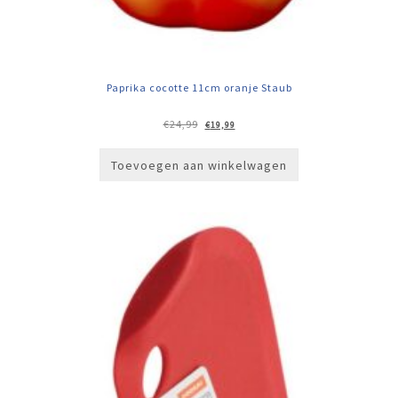
Paprika cocotte 11cm oranje Staub
Oorspronkelijke
Huidige
€
24,99
€
19,99
prijs
prijs
was:
is:
€24,99.
€19,99.
Toevoegen aan winkelwagen