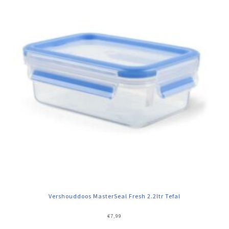
Vershouddoos MasterSeal Fresh 2.2ltr Tefal
€
7,99