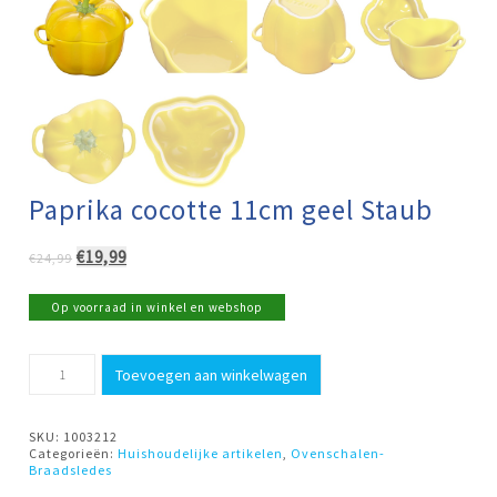
Paprika cocotte 11cm geel Staub
Oorspronkelijke
Huidige
€
19,99
€
24,99
prijs
prijs
was:
is:
Op voorraad in winkel en webshop
€24,99.
€19,99.
Paprika
Toevoegen aan winkelwagen
cocotte
11cm
geel
Staub
SKU:
1003212
aantal
Categorieën:
Huishoudelijke artikelen
,
Ovenschalen-
Braadsledes