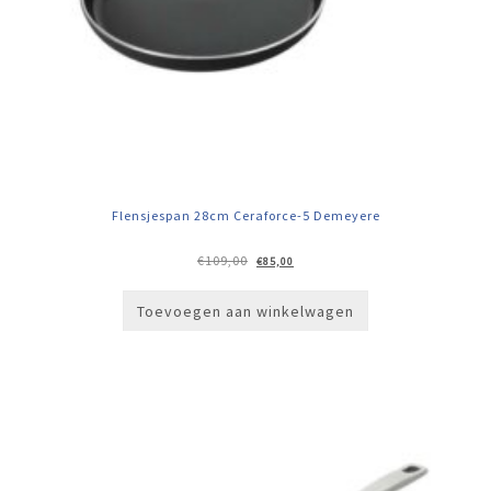
Flensjespan 28cm Ceraforce-5 Demeyere
Oorspronkelijke
Huidige
€
109,00
€
85,00
prijs
prijs
was:
is:
€109,00.
€85,00.
Toevoegen aan winkelwagen