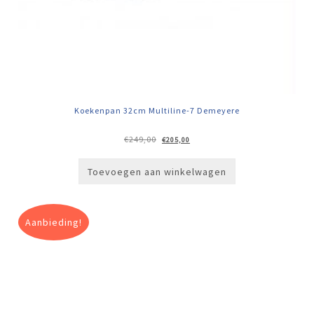
Koekenpan 32cm Multiline-7 Demeyere
Oorspronkelijke
Huidige
€
249,00
€
205,00
prijs
prijs
was:
is:
€249,00.
€205,00.
Toevoegen aan winkelwagen
Aanbieding!