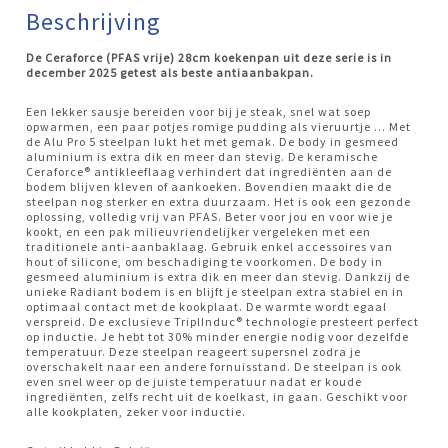
Beschrijving
De Ceraforce (PFAS vrije) 28cm koekenpan uit deze serie is in
december 2025 getest als beste antiaanbakpan.
Een lekker sausje bereiden voor bij je steak, snel wat soep
opwarmen, een paar potjes romige pudding als vieruurtje ... Met
de Alu Pro 5 steelpan lukt het met gemak. De body in gesmeed
aluminium is extra dik en meer dan stevig. De keramische
Ceraforce® antikleeflaag verhindert dat ingrediënten aan de
bodem blijven kleven of aankoeken. Bovendien maakt die de
steelpan nog sterker en extra duurzaam. Het is ook een gezonde
oplossing, volledig vrij van PFAS. Beter voor jou en voor wie je
kookt, en een pak milieuvriendelijker vergeleken met een
traditionele anti-aanbaklaag. Gebruik enkel accessoires van
hout of silicone, om beschadiging te voorkomen. De body in
gesmeed aluminium is extra dik en meer dan stevig. Dankzij de
unieke Radiant bodem is en blijft je steelpan extra stabiel en in
optimaal contact met de kookplaat. De warmte wordt egaal
verspreid. De exclusieve TriplInduc® technologie presteert perfect
op inductie. Je hebt tot 30% minder energie nodig voor dezelfde
temperatuur. Deze steelpan reageert supersnel zodra je
overschakelt naar een andere fornuisstand. De steelpan is ook
even snel weer op de juiste temperatuur nadat er koude
ingrediënten, zelfs recht uit de koelkast, in gaan. Geschikt voor
alle kookplaten, zeker voor inductie.