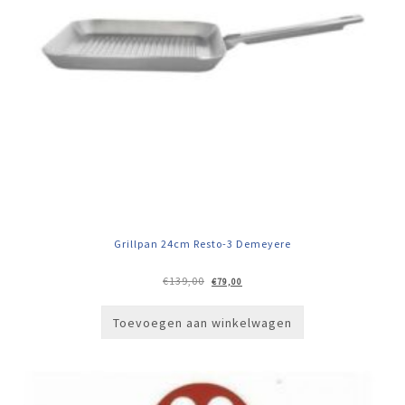
Grillpan 24cm Resto-3 Demeyere
Oorspronkelijke
Huidige
€
139,00
€
79,00
prijs
prijs
was:
is:
€139,00.
€79,00.
Toevoegen aan winkelwagen