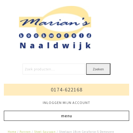
Zoeken
0174-622168
INLOGGEN MIJN ACCOUNT
Home
/
Pannen
/
Steel-Sauspan
/ Steelpan 18cm Ceraforce-5 Demeyere