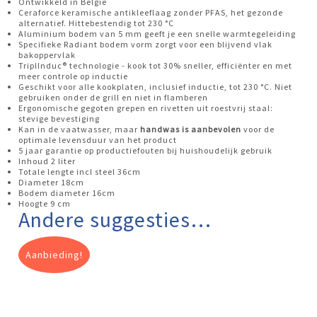
Ontwikkeld in België
Ceraforce keramische antikleeflaag zonder PFAS, het gezonde
alternatief. Hittebestendig tot 230 °C
Aluminium bodem van 5 mm geeft je een snelle warmtegeleiding
Specifieke Radiant bodem vorm zorgt voor een blijvend vlak
bakoppervlak
TriplInduc® technologie - kook tot 30% sneller, efficiënter en met
meer controle op inductie
Geschikt voor alle kookplaten, inclusief inductie, tot 230 °C. Niet
gebruiken onder de grill en niet in flamberen
Ergonomische gegoten grepen en rivetten uit roestvrij staal:
stevige bevestiging
Kan in de vaatwasser, maar
handwas is aanbevolen
voor de
optimale levensduur van het product
5 jaar garantie op productiefouten bij huishoudelijk gebruik
Inhoud 2 liter
Totale lengte incl steel 36cm
Diameter 18cm
Bodem diameter 16cm
Hoogte 9 cm
Andere suggesties…
Aanbieding!