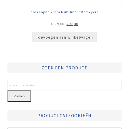
Koekenpan 20cm Multiline-7 Demeyere
Oorspronkelijke
Huidige
€
179,00
€
145,00
prijs
prijs
was:
is:
€179,00.
€145,00.
Toevoegen aan winkelwagen
ZOEK EEN PRODUCT
Zoeken
PRODUCTCATEGORIEËN