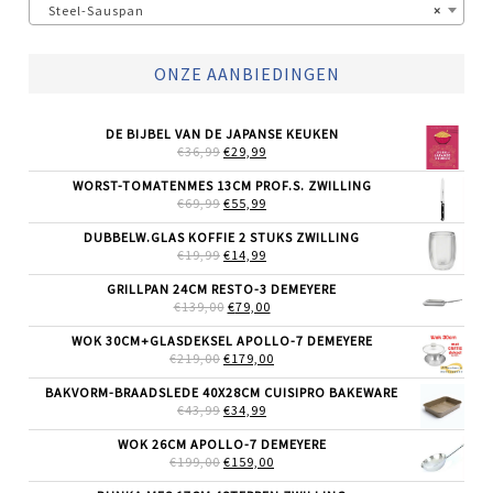
Steel-Sauspan
×
ONZE AANBIEDINGEN
DE BIJBEL VAN DE JAPANSE KEUKEN
OORSPRONKELIJKE
HUIDIGE
€
36,99
€
29,99
PRIJS
PRIJS
WAS:
IS:
WORST-TOMATENMES 13CM PROF.S. ZWILLING
€36,99.
€29,99.
OORSPRONKELIJKE
HUIDIGE
€
69,99
€
55,99
PRIJS
PRIJS
WAS:
IS:
DUBBELW.GLAS KOFFIE 2 STUKS ZWILLING
€69,99.
€55,99.
OORSPRONKELIJKE
HUIDIGE
€
19,99
€
14,99
PRIJS
PRIJS
WAS:
IS:
GRILLPAN 24CM RESTO-3 DEMEYERE
€19,99.
€14,99.
OORSPRONKELIJKE
HUIDIGE
€
139,00
€
79,00
PRIJS
PRIJS
WAS:
IS:
WOK 30CM+GLASDEKSEL APOLLO-7 DEMEYERE
€139,00.
€79,00.
OORSPRONKELIJKE
HUIDIGE
€
219,00
€
179,00
PRIJS
PRIJS
WAS:
IS:
BAKVORM-BRAADSLEDE 40X28CM CUISIPRO BAKEWARE
€219,00.
€179,00.
OORSPRONKELIJKE
HUIDIGE
€
43,99
€
34,99
PRIJS
PRIJS
WAS:
IS:
WOK 26CM APOLLO-7 DEMEYERE
€43,99.
€34,99.
OORSPRONKELIJKE
HUIDIGE
€
199,00
€
159,00
PRIJS
PRIJS
WAS:
IS: