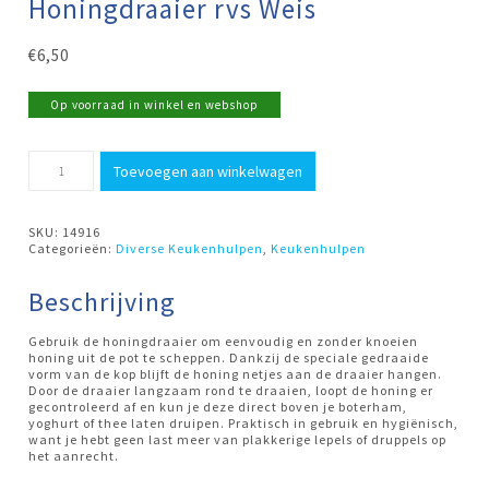
Honingdraaier rvs Weis
€
6,50
Op voorraad in winkel en webshop
Honingdraaier
Toevoegen aan winkelwagen
rvs
Weis
aantal
SKU:
14916
Categorieën:
Diverse Keukenhulpen
,
Keukenhulpen
Beschrijving
Gebruik de honingdraaier om eenvoudig en zonder knoeien
honing uit de pot te scheppen. Dankzij de speciale gedraaide
vorm van de kop blijft de honing netjes aan de draaier hangen.
Door de draaier langzaam rond te draaien, loopt de honing er
gecontroleerd af en kun je deze direct boven je boterham,
yoghurt of thee laten druipen. Praktisch in gebruik en hygiënisch,
want je hebt geen last meer van plakkerige lepels of druppels op
het aanrecht.