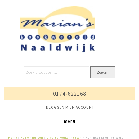
Zoeken
0174-622168
INLOGGEN MIJN ACCOUNT
Home
/
Keukenhulpen
/
Diverse Keukenhulpen
/ Honingdraaier rvs Weis