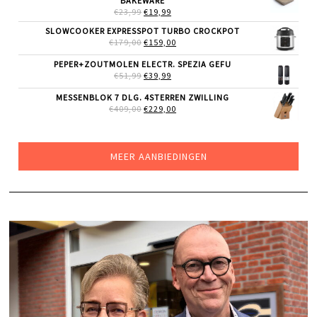
BAKEWARE
OORSPRONKELIJKE
HUIDIGE
€
23,99
€
19,99
PRIJS
PRIJS
SLOWCOOKER EXPRESSPOT TURBO CROCKPOT
WAS:
IS:
OORSPRONKELIJKE
HUIDIGE
€
179,00
€23,99.
€
159,00
€19,99.
PRIJS
PRIJS
WAS:
IS:
PEPER+ZOUTMOLEN ELECTR. SPEZIA GEFU
€179,00.
€159,00.
OORSPRONKELIJKE
HUIDIGE
€
51,99
€
39,99
PRIJS
PRIJS
WAS:
IS:
MESSENBLOK 7 DLG. 4STERREN ZWILLING
€51,99.
€39,99.
OORSPRONKELIJKE
HUIDIGE
€
409,00
€
229,00
PRIJS
PRIJS
WAS:
IS:
€409,00.
€229,00.
MEER AANBIEDINGEN