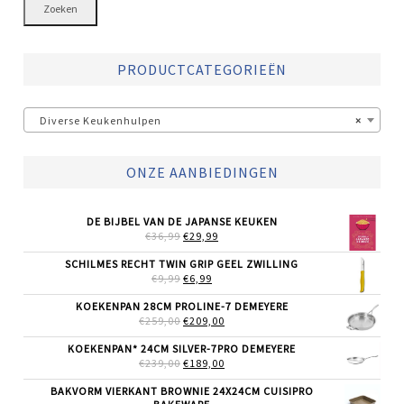
Zoeken
PRODUCTCATEGORIEËN
Diverse Keukenhulpen
×
ONZE AANBIEDINGEN
DE BIJBEL VAN DE JAPANSE KEUKEN
OORSPRONKELIJKE
HUIDIGE
€
36,99
€
29,99
PRIJS
PRIJS
WAS:
IS:
SCHILMES RECHT TWIN GRIP GEEL ZWILLING
€36,99.
€29,99.
OORSPRONKELIJKE
HUIDIGE
€
9,99
€
6,99
PRIJS
PRIJS
WAS:
IS:
KOEKENPAN 28CM PROLINE-7 DEMEYERE
€9,99.
€6,99.
OORSPRONKELIJKE
HUIDIGE
€
259,00
€
209,00
PRIJS
PRIJS
WAS:
IS:
KOEKENPAN* 24CM SILVER-7PRO DEMEYERE
€259,00.
€209,00.
OORSPRONKELIJKE
HUIDIGE
€
239,00
€
189,00
PRIJS
PRIJS
WAS:
IS:
BAKVORM VIERKANT BROWNIE 24X24CM CUISIPRO
€239,00.
€189,00.