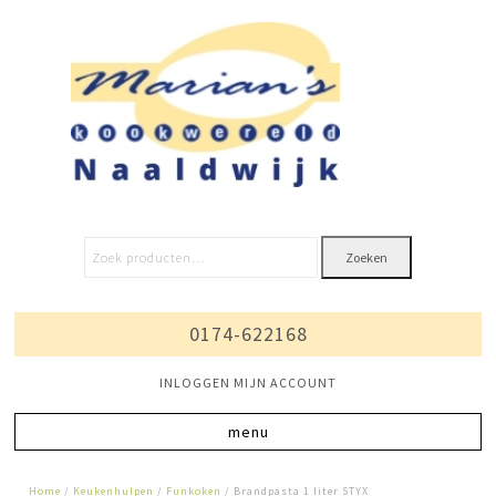
Zoeken
0174-622168
INLOGGEN MIJN ACCOUNT
Home
/
Keukenhulpen
/
Funkoken
/ Brandpasta 1 liter STYX