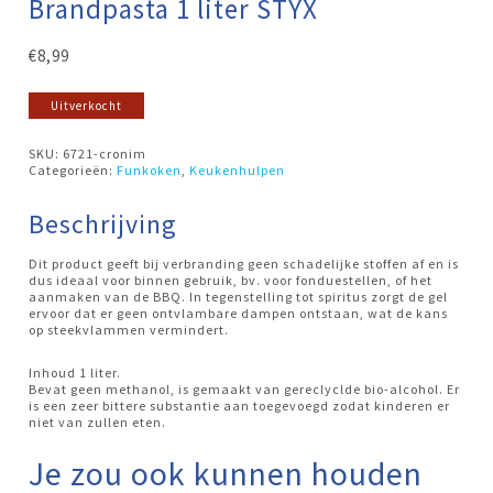
Brandpasta 1 liter STYX
€
8,99
Uitverkocht
SKU:
6721-cronim
Categorieën:
Funkoken
,
Keukenhulpen
Beschrijving
Dit product geeft bij verbranding geen schadelijke stoffen af en is
dus ideaal voor binnen gebruik, bv. voor fonduestellen, of het
aanmaken van de BBQ. In tegenstelling tot spiritus zorgt de gel
ervoor dat er geen ontvlambare dampen ontstaan, wat de kans
op steekvlammen vermindert.
Inhoud 1 liter.
Bevat geen methanol, is gemaakt van gereclyclde bio-alcohol. Er
is een zeer bittere substantie aan toegevoegd zodat kinderen er
niet van zullen eten.
Je zou ook kunnen houden