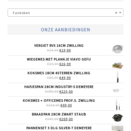
Funkoken
×
ONZE AANBIEDINGEN
VERGIET RVS 16CM ZWILLING
OORSPRONKELIJKE
HUIDIGE
€
24,99
€
19,99
PRIJS
PRIJS
WAS:
IS:
WIEGEMES MET PLANKJE VIAVO GEFU
€24,99.
€19,99.
OORSPRONKELIJKE
HUIDIGE
€
39,99
€
26,99
PRIJS
PRIJS
WAS:
IS:
KOKSMES 18CM 4STERREN ZWILLING
€39,99.
€26,99.
OORSPRONKELIJKE
HUIDIGE
€
85,00
€
49,99
PRIJS
PRIJS
WAS:
IS:
HAPJESPAN 28CM INDUSTRY-5 DEMEYERE
€85,00.
€49,99.
OORSPRONKELIJKE
HUIDIGE
€
285,00
€
225,00
PRIJS
PRIJS
WAS:
IS:
KOKSMES + OFFICEMES PROF.S. ZWILLING
€285,00.
€225,00.
OORSPRONKELIJKE
HUIDIGE
€
154,00
€
99,00
PRIJS
PRIJS
WAS:
IS:
BRAADPAN 28CM ZWART STAUB
€154,00.
€99,00.
OORSPRONKELIJKE
HUIDIGE
€
349,00
€
269,00
PRIJS
PRIJS
WAS:
IS:
PANNENSET 3 DLG SILVER-7 DEMEYERE