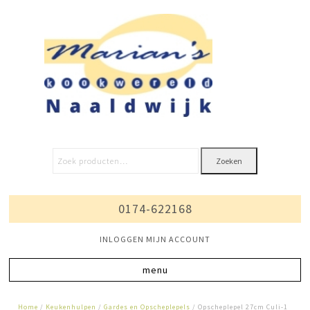
Zoeken
0174-622168
INLOGGEN MIJN ACCOUNT
Home
/
Keukenhulpen
/
Gardes en Opscheplepels
/ Opscheplepel 27cm Culi-1