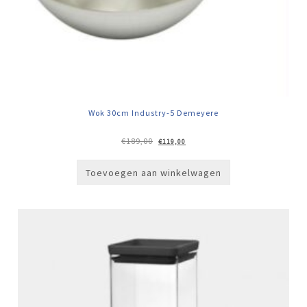
Wok 30cm Industry-5 Demeyere
Oorspronkelijke
Huidige
€
189,00
€
119,00
prijs
prijs
was:
is:
€189,00.
€119,00.
Toevoegen aan winkelwagen