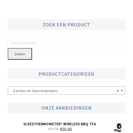
ZOEK EEN PRODUCT
Zoeken
PRODUCTCATEGORIEËN
Gardes en Opscheplepels
×
ONZE AANBIEDINGEN
VLEESTHERMOMETER* WIRELESS BBQ TFA
OORSPRONKELIJKE
HUIDIGE
€
89,00
€
50,00
PRIJS
PRIJS