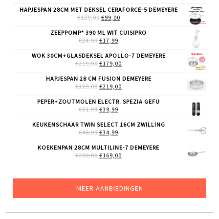
WAS:
IS:
HAPJESPAN 28CM MET DEKSEL CERAFORCE-5 DEMEYERE
€89,00.
€50,00.
OORSPRONKELIJKE
HUIDIGE
€
129,00
€
99,00
PRIJS
PRIJS
WAS:
IS:
ZEEPPOMP* 390 ML WIT CUISIPRO
€129,00.
€99,00.
OORSPRONKELIJKE
HUIDIGE
€
24,99
€
17,99
PRIJS
PRIJS
WAS:
IS:
WOK 30CM+GLASDEKSEL APOLLO-7 DEMEYERE
€24,99.
€17,99.
OORSPRONKELIJKE
HUIDIGE
€
219,00
€
179,00
PRIJS
PRIJS
WAS:
IS:
HAPJESPAN 28 CM FUSION DEMEYERE
€219,00.
€179,00.
OORSPRONKELIJKE
HUIDIGE
€
329,00
€
219,00
PRIJS
PRIJS
WAS:
IS:
PEPER+ZOUTMOLEN ELECTR. SPEZIA GEFU
€329,00.
€219,00.
OORSPRONKELIJKE
HUIDIGE
€
51,99
€
39,99
PRIJS
PRIJS
WAS:
IS:
KEUKENSCHAAR TWIN SELECT 16CM ZWILLING
€51,99.
€39,99.
OORSPRONKELIJKE
HUIDIGE
€
46,99
€
34,99
PRIJS
PRIJS
WAS:
IS:
KOEKENPAN 28CM MULTILINE-7 DEMEYERE
€46,99.
€34,99.
OORSPRONKELIJKE
HUIDIGE
€
209,00
€
169,00
PRIJS
PRIJS
WAS:
IS:
€209,00.
€169,00.
MEER AANBIEDINGEN