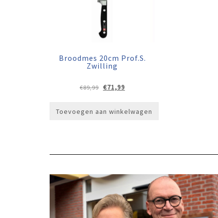
Broodmes 20cm Prof.S.
Zwilling
Oorspronkelijke
Huidige
€
71,99
€
89,99
prijs
prijs
was:
is:
Toevoegen aan winkelwagen
€89,99.
€71,99.