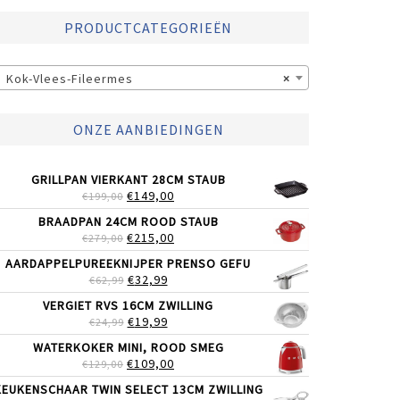
PRODUCTCATEGORIEËN
Kok-Vlees-Fileermes
×
ONZE AANBIEDINGEN
GRILLPAN VIERKANT 28CM STAUB
OORSPRONKELIJKE
HUIDIGE
€
149,00
€
199,00
PRIJS
PRIJS
BRAADPAN 24CM ROOD STAUB
WAS:
IS:
OORSPRONKELIJKE
HUIDIGE
€
215,00
€
279,00
€199,00.
€149,00.
PRIJS
PRIJS
AARDAPPELPUREEKNIJPER PRENSO GEFU
WAS:
IS:
OORSPRONKELIJKE
HUIDIGE
€
32,99
€
62,99
€279,00.
€215,00.
PRIJS
PRIJS
VERGIET RVS 16CM ZWILLING
WAS:
IS:
OORSPRONKELIJKE
HUIDIGE
€
19,99
€
24,99
€62,99.
€32,99.
PRIJS
PRIJS
WATERKOKER MINI, ROOD SMEG
WAS:
IS:
OORSPRONKELIJKE
HUIDIGE
€
109,00
€
129,00
€24,99.
€19,99.
PRIJS
PRIJS
KEUKENSCHAAR TWIN SELECT 13CM ZWILLING
WAS:
IS: