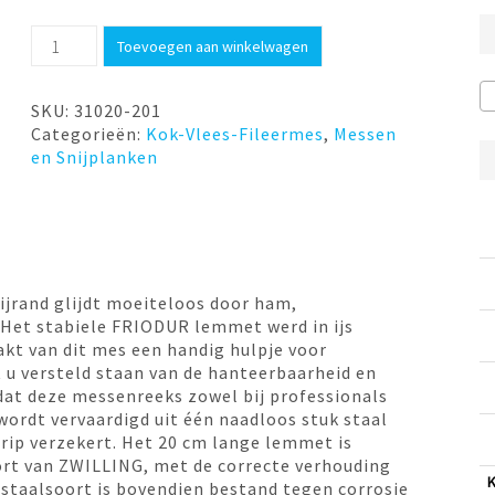
€84,99.
€67,99.
Vleesmes
Toevoegen aan winkelwagen
20cm
Prof.S.
Zwilling
SKU:
31020-201
aantal
Categorieën:
Kok-Vlees-Fileermes
,
Messen
en Snijplanken
ijrand glijdt moeiteloos door ham,
 Het stabiele FRIODUR lemmet werd in ijs
kt van dit mes een handig hulpje voor
lt u versteld staan van de hanteerbaarheid en
dat deze messenreeks zowel bij professionals
wordt vervaardigd uit één naadloos stuk staal
rip verzekert. Het 20 cm lange lemmet is
ort van ZWILLING, met de correcte verhouding
staalsoort is bovendien bestand tegen corrosie