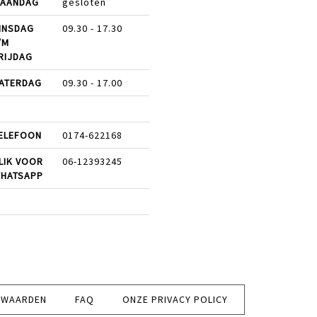
AANDAG
gesloten
INSDAG
09.30 - 17.30
/M
RIJDAG
ATERDAG
09.30 - 17.00
ELEFOON
0174-622168
LIK VOOR
06-12393245
HATSAPP
RWAARDEN
FAQ
ONZE PRIVACY POLICY