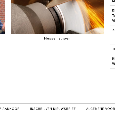
M
D
T
V
Z
Messen slijpen
T
K
W
P AANKOOP
INSCHRIJVEN NIEUWSBRIEF
ALGEMENE VOO