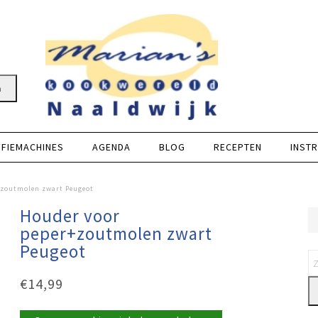
n
FFIEMACHINES
AGENDA
BLOG
RECEPTEN
INSTR
+zoutmolen zwart Peugeot
Houder voor
peper+zoutmolen zwart
Peugeot
€
14,99