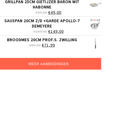
GRILLPAN 25CM GIETIJZER BARON WIT
WAS:
IS:
HABONNE
€29,99.
€24,99.
OORSPRONKELIJKE
HUIDIGE
€
49,00
€
69,00
PRIJS
PRIJS
SAUSPAN 20CM Z/D +GARDE APOLLO-7
WAS:
IS:
DEMEYERE
€69,00.
€49,00.
OORSPRONKELIJKE
HUIDIGE
€
149,00
€
189,00
PRIJS
PRIJS
BROODMES 20CM PROF.S. ZWILLING
WAS:
IS:
OORSPRONKELIJKE
HUIDIGE
€
71,99
€
89,99
€189,00.
€149,00.
PRIJS
PRIJS
WAS:
IS:
€89,99.
€71,99.
MEER AANBIEDINGEN