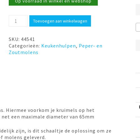
Op voorraad in winkel en webshop
Houder
Toevoegen aan winkelwagen
voor
peper+zoutmolen
zwart
SKU:
44541
Peugeot
Categorieën:
Keukenhulpen
,
Peper- en
aantal
Zoutmolens
s. Hiermee voorkom je kruimels op het
ns net een maximale diameter van 65mm
lijk zijn, is dit schaaltje de oplossing om ze
ef molens geleverd.