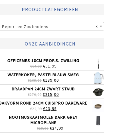
PRODUCTCATEGORIEËN
Peper- en Zoutmolens
×
ONZE AANBIEDINGEN
OFFICEMES 10CM PROF.S. ZWILLING
OORSPRONKELIJKE
HUIDIGE
€
51,99
€
64,99
PRIJS
PRIJS
WATERKOKER, PASTELBLAUW SMEG
WAS:
IS:
OORSPRONKELIJKE
HUIDIGE
€
139,00
€
169,00
€64,99.
€51,99.
PRIJS
PRIJS
BRAADPAN 24CM ZWART STAUB
WAS:
IS:
OORSPRONKELIJKE
HUIDIGE
€
215,00
€
279,00
€169,00.
€139,00.
PRIJS
PRIJS
BAKVORM ROND 24CM CUISIPRO BAKEWARE
WAS:
IS:
OORSPRONKELIJKE
HUIDIGE
€
23,99
€
29,99
€279,00.
€215,00.
PRIJS
PRIJS
NOOTMUSKAATMOLEN DARK GREY
WAS:
IS:
MICROPLANE
€29,99.
€23,99.
OORSPRONKELIJKE
HUIDIGE
€
24,99
€
29,99
PRIJS
PRIJS