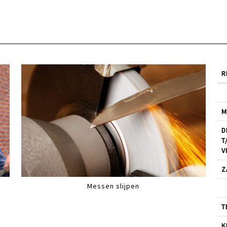
R
M
D
T
V
Z
Messen slijpen
T
K