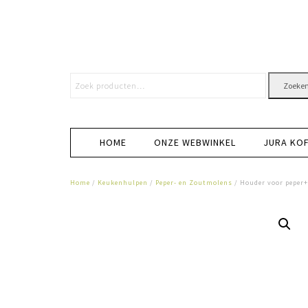
Zoeke
HOME
ONZE WEBWINKEL
JURA KO
Home
/
Keukenhulpen
/
Peper- en Zoutmolens
/ Houder voor peper