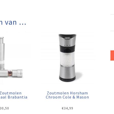
n van …
Zoutmolen
Zoutmolen Horsham
taal Brabantia
Chroom Cole & Mason
30,50
€
34,99