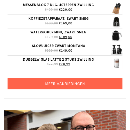
WAS:
IS:
MESSENBLOK 7 DLG. 4STERREN ZWILLING
€249,00.
€199,00.
OORSPRONKELIJKE
HUIDIGE
€
409,00
€
229,00
PRIJS
PRIJS
WAS:
IS:
KOFFIEZETAPPARAAT, ZWART SMEG
€409,00.
€229,00.
OORSPRONKELIJKE
HUIDIGE
€
199,00
€
169,00
PRIJS
PRIJS
WAS:
IS:
WATERKOKER MINI, ZWART SMEG
€199,00.
€169,00.
OORSPRONKELIJKE
HUIDIGE
€
129,00
€
109,00
PRIJS
PRIJS
WAS:
IS:
SLOWJUICER ZWART MONTANA
€129,00.
€109,00.
OORSPRONKELIJKE
HUIDIGE
€
229,00
€
149,00
PRIJS
PRIJS
WAS:
IS:
DUBBELW.GLAS LATTE 2 STUKS ZWILLING
€229,00.
€149,00.
OORSPRONKELIJKE
HUIDIGE
€
27,99
€
20,99
PRIJS
PRIJS
WAS:
IS:
€27,99.
€20,99.
MEER AANBIEDINGEN