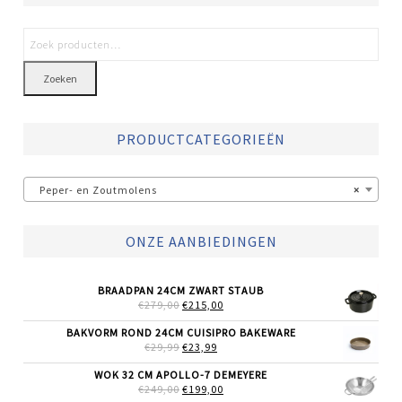
Zoeken
PRODUCTCATEGORIEËN
Peper- en Zoutmolens
×
ONZE AANBIEDINGEN
BRAADPAN 24CM ZWART STAUB
OORSPRONKELIJKE
HUIDIGE
€
279,00
€
215,00
PRIJS
PRIJS
WAS:
IS:
BAKVORM ROND 24CM CUISIPRO BAKEWARE
€279,00.
€215,00.
OORSPRONKELIJKE
HUIDIGE
€
29,99
€
23,99
PRIJS
PRIJS
WAS:
IS:
WOK 32 CM APOLLO-7 DEMEYERE
€29,99.
€23,99.
OORSPRONKELIJKE
HUIDIGE
€
249,00
€
199,00
PRIJS
PRIJS