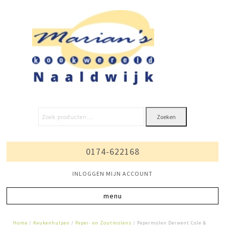
Zoeken
0174-622168
INLOGGEN MIJN ACCOUNT
Home
/
Keukenhulpen
/
Peper- en Zoutmolens
/ Pepermolen Derwent Cole &