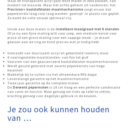
staal en transparant acryl past deze molen in elke keuken, van
modern tot klassiek. Maar het echte geheim zit vanbinnen: het
Precision+ koolstofstalen maalmechanisme
zorgt ervoor dat
peperkorrels laag voor laag worden ‘gestript’ in plaats van geplet.
Zo komt de volle smaak optimaal vrij.
Uniek aan deze molen is de
instelbare maalgraad met 6 standen
.
Of je nu een fijne maling wilt voor soep, een medium korrel voor
pizza of een grove maling voor een sappige steak – je draait
gewoon aan de ring en kiest precies wat je nodig hebt.
Gemaakt van duurzaam acryl en geborsteld roestvrij staal
6 vooringestelde maalstanden: van fijn tot grof
Voorzien van een geavanceerd koolstofstalen maalmechanisme
Wordt gevuld geleverd met zwarte peperkorrels van hoge
kwaliteit
Makkelijk bij te vullen via het afneembare RVS dopje
Levenslange garantie op het maalmechanisme
Twee jaar garantie op de complete molen
De
Derwent pepermolen
is 19 cm hoog en een perfecte combinatie
van vorm en functie. Mooi genoeg om trots op tafel te zetten,
krachtig genoeg voor dagelijks gebruik in de keuken.
Je zou ook kunnen houden
van …