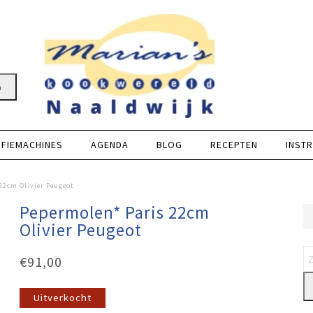
n
FFIEMACHINES
AGENDA
BLOG
RECEPTEN
INSTR
22cm Olivier Peugeot
Pepermolen* Paris 22cm
Olivier Peugeot
€
91,00
Uitverkocht