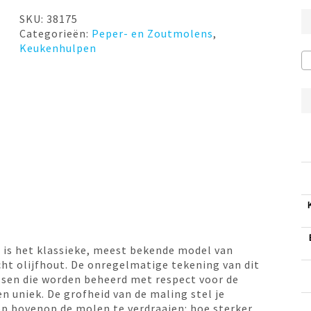
SKU:
38175
Categorieën:
Peper- en Zoutmolens
,
Keukenhulpen
 is het klassieke, meest bekende model van
ht olijfhout. De onregelmatige tekening van dit
ssen die worden beheerd met respect voor de
n uniek. De grofheid van de maling stel je
p bovenop de molen te verdraaien: hoe sterker