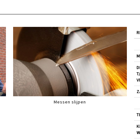
R
M
D
T
V
Z
Messen slijpen
T
K
W