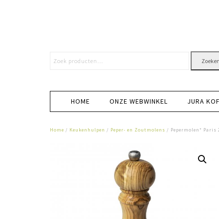
Zoeke
HOME
ONZE WEBWINKEL
JURA KO
Home
/
Keukenhulpen
/
Peper- en Zoutmolens
/ Pepermolen* Paris 