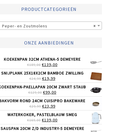
PRODUCTCATEGORIEËN
Peper- en Zoutmolens
×
ONZE AANBIEDINGEN
KOEKENPAN 32CM ATHENA-5 DEMEYERE
OORSPRONKELIJKE
HUIDIGE
€
139,00
€
189,00
PRIJS
PRIJS
SNIJPLANK 25X18X2CM BAMBOE ZWILLING
WAS:
IS:
OORSPRONKELIJKE
HUIDIGE
€
19,99
€
24,99
€189,00.
€139,00.
PRIJS
PRIJS
KOEKENPAN-PAELLAPAN 20CM ZWART STAUB
WAS:
IS:
OORSPRONKELIJKE
HUIDIGE
€
99,00
€
129,00
€24,99.
€19,99.
PRIJS
PRIJS
BAKVORM ROND 24CM CUISIPRO BAKEWARE
WAS:
IS:
OORSPRONKELIJKE
HUIDIGE
€
23,99
€
29,99
€129,00.
€99,00.
PRIJS
PRIJS
WATERKOKER, PASTELBLAUW SMEG
WAS:
IS:
OORSPRONKELIJKE
HUIDIGE
€
139,00
€
169,00
€29,99.
€23,99.
PRIJS
PRIJS
SAUSPAN 20CM Z/D INDUSTRY-5 DEMEYERE
WAS:
IS: