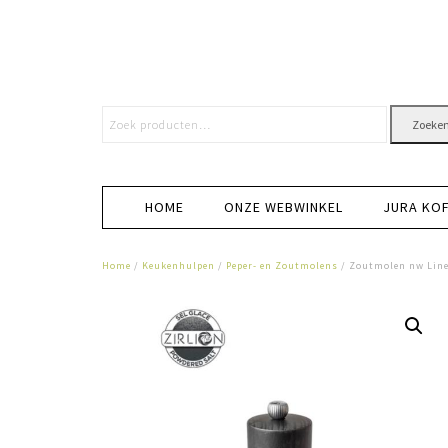
Zoeke
HOME
ONZE WEBWINKEL
JURA KO
Home
/
Keukenhulpen
/
Peper- en Zoutmolens
/ Zoutmolen nw Line