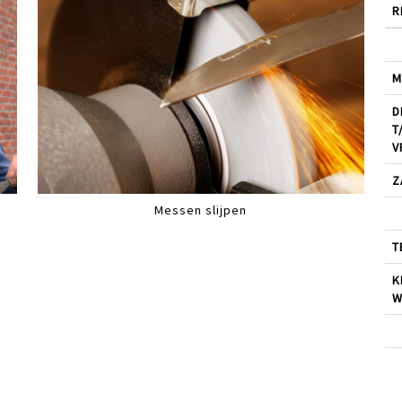
R
M
D
T
V
Z
Messen slijpen
T
K
W