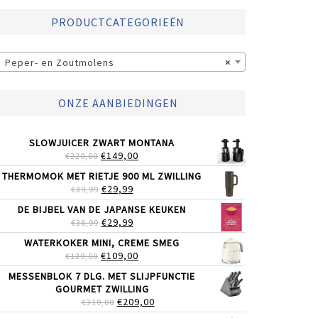
PRODUCTCATEGORIEËN
Peper- en Zoutmolens
×
ONZE AANBIEDINGEN
SLOWJUICER ZWART MONTANA
OORSPRONKELIJKE
HUIDIGE
€
149,00
€
229,00
PRIJS
PRIJS
THERMOMOK MET RIETJE 900 ML ZWILLING
WAS:
IS:
OORSPRONKELIJKE
HUIDIGE
€
29,99
€
39,99
€229,00.
€149,00.
PRIJS
PRIJS
DE BIJBEL VAN DE JAPANSE KEUKEN
WAS:
IS:
OORSPRONKELIJKE
HUIDIGE
€
29,99
€
36,99
€39,99.
€29,99.
PRIJS
PRIJS
WATERKOKER MINI, CREME SMEG
WAS:
IS:
OORSPRONKELIJKE
HUIDIGE
€
109,00
€
129,00
€36,99.
€29,99.
PRIJS
PRIJS
MESSENBLOK 7 DLG. MET SLIJPFUNCTIE
WAS:
IS:
GOURMET ZWILLING
€129,00.
€109,00.
OORSPRONKELIJKE
HUIDIGE
€
209,00
€
319,00
PRIJS
PRIJS