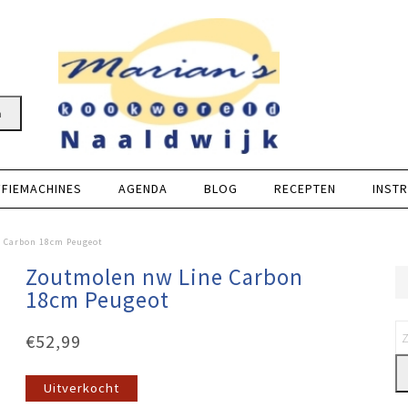
n
FFIEMACHINES
AGENDA
BLOG
RECEPTEN
INSTR
 Carbon 18cm Peugeot
Zoutmolen nw Line Carbon
18cm Peugeot
€
52,99
Uitverkocht