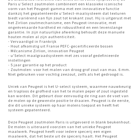
Paris u’Select zoutmolen combineert een klassieke iconische
vorm van het Peugeot-gamma met een innovatieve functie
dankzij het gepatenteerde u’Select-maalsysteem dat texturen
biedt variërend van fijn zout tot krokant zout. Hij is uitgerust met
het Zirlion zoutmechanisme, een Peugeot-innovatie, met
ongeëvenaarde hardheid en robuustheid en een levenslange
garantie. In zijn natuurlijke afwerking behoudt deze manuele
houten molen al zijn authenticiteit.
- Vervaardigd in Frankrijk
- Hout afkomstig uit Franse PEFC-gecertificeerde bossen
- Mécanisme Zirlion, innovation Peugeot
- u'Select maalgraadsysteem met zes vooraf gedefinieerde
instellingen
- 5 jaar garantie op het product
- Zoutmolen: voor het malen van droog grof zout van max. 6 mm.
Niet gebruiken voor vochtig zeezout, zelfs als het gedroogd is.
Uniek van Peugeot is het U-select systeem, waarmee nauwkeurig
en traploos de grofheid van het te malen peper of zout ingesteld
kan worden. Dit gebeurt door eenvoudig de ring aan de voet van
de molen op de gewenste positie te draaien. Peugeot is de eerste,
die dit unieke systeem op haar molens toepast en heeft het
systeem gepatenteerd.
Deze Peugeot zoutmolen Paris is uitgevoerd in blank beukenhout.
De molen is uiteraard voorzien van het unieke Peugeot
maalwerk. Peugeot heeft voor iedere specerij een eigen
maalwerk, dat het beste uit de specerij haalt. Het Peugeot