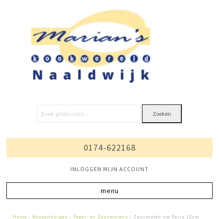
Zoeken
0174-622168
INLOGGEN MIJN ACCOUNT
Home
/
Keukenhulpen
/
Peper- en Zoutmolens
/ Zoutmolen nw Paris 12cm