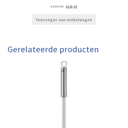
Oorspronkelijke
Huidige
€
199,00
€
159,00
prijs
prijs
was:
is:
€199,00.
€159,00.
Toevoegen aan winkelwagen
Gerelateerde producten