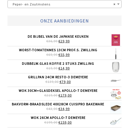
Peper- en Zoutmolens
×
ONZE AANBIEDINGEN
DE BIJBEL VAN DE JAPANSE KEUKEN
OORSPRONKELIJKE
HUIDIGE
€
36,99
€
29,99
PRIJS
PRIJS
WAS:
IS:
WORST-TOMATENMES 13CM PROF.S. ZWILLING
€36,99.
€29,99.
OORSPRONKELIJKE
HUIDIGE
€
69,99
€
55,99
PRIJS
PRIJS
WAS:
IS:
DUBBELW.GLAS KOFFIE 2 STUKS ZWILLING
€69,99.
€55,99.
OORSPRONKELIJKE
HUIDIGE
€
19,99
€
14,99
PRIJS
PRIJS
WAS:
IS:
GRILLPAN 24CM RESTO-3 DEMEYERE
€19,99.
€14,99.
OORSPRONKELIJKE
HUIDIGE
€
139,00
€
79,00
PRIJS
PRIJS
WAS:
IS:
WOK 30CM+GLASDEKSEL APOLLO-7 DEMEYERE
€139,00.
€79,00.
OORSPRONKELIJKE
HUIDIGE
€
219,00
€
179,00
PRIJS
PRIJS
WAS:
IS:
BAKVORM-BRAADSLEDE 40X28CM CUISIPRO BAKEWARE
€219,00.
€179,00.
OORSPRONKELIJKE
HUIDIGE
€
43,99
€
34,99
PRIJS
PRIJS
WAS:
IS:
WOK 26CM APOLLO-7 DEMEYERE
€43,99.
€34,99.
OORSPRONKELIJKE
HUIDIGE
€
199,00
€
159,00
PRIJS
PRIJS