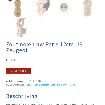
Zoutmolen nw Paris 12cm US
Peugeot
€
38,00
Uitverkocht
Artikelnummer:
2337900
Categorieën:
Peper- en Zoutmolens
,
Keukenhulpen
Beschrijving
De onbetwiste referentie van chefs en fervente fijnproevers, de