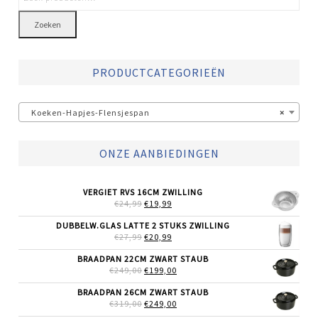
Zoeken
PRODUCTCATEGORIEËN
Koeken-Hapjes-Flensjespan
×
ONZE AANBIEDINGEN
VERGIET RVS 16CM ZWILLING
OORSPRONKELIJKE
HUIDIGE
€
24,99
€
19,99
PRIJS
PRIJS
WAS:
IS:
DUBBELW.GLAS LATTE 2 STUKS ZWILLING
€24,99.
€19,99.
OORSPRONKELIJKE
HUIDIGE
€
27,99
€
20,99
PRIJS
PRIJS
WAS:
IS:
BRAADPAN 22CM ZWART STAUB
€27,99.
€20,99.
OORSPRONKELIJKE
HUIDIGE
€
249,00
€
199,00
PRIJS
PRIJS
WAS:
IS:
BRAADPAN 26CM ZWART STAUB
€249,00.
€199,00.
OORSPRONKELIJKE
HUIDIGE
€
319,00
€
249,00
PRIJS
PRIJS