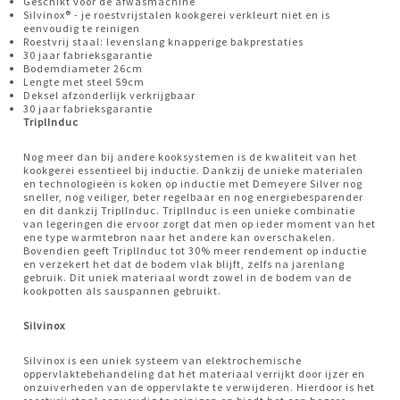
Geschikt voor de afwasmachine
Silvinox® - je roestvrijstalen kookgerei verkleurt niet en is
eenvoudig te reinigen
Roestvrij staal: levenslang knapperige bakprestaties
30 jaar fabrieksgarantie
Bodemdiameter 26cm
Lengte met steel 59cm
Deksel afzonderlijk verkrijgbaar
30 jaar fabrieksgarantie
TriplInduc
Nog meer dan bij andere kooksystemen is de kwaliteit van het
kookgerei essentieel bij inductie. Dankzij de unieke materialen
en
technologieën
is koken op inductie met Demeyere Silver nog
sneller, nog veiliger, beter regelbaar en nog energiebesparender
en dit dankzij TriplInduc. TriplInduc is een unieke combinatie
van legeringen die ervoor zorgt dat men op ieder moment van het
ene type warmtebron naar het andere kan overschakelen.
Bovendien geeft TriplInduc tot 30% meer rendement op inductie
en verzekert het dat de bodem vlak blijft, zelfs na jarenlang
gebruik. Dit uniek materiaal wordt zowel in de bodem van de
kookpotten als sauspannen gebruikt.
Silvinox
Silvinox is een uniek systeem van elektrochemische
oppervlaktebehandeling dat het materiaal verrijkt door ijzer en
onzuiverheden van de oppervlakte te verwijderen. Hierdoor is het