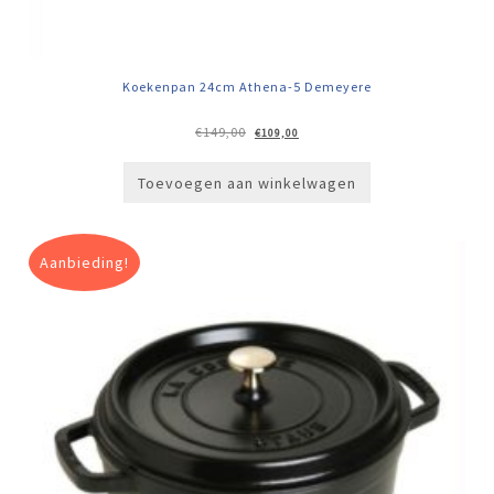
Koekenpan 24cm Athena-5 Demeyere
Oorspronkelijke
Huidige
€
149,00
€
109,00
prijs
prijs
was:
is:
€149,00.
€109,00.
Toevoegen aan winkelwagen
Aanbieding!