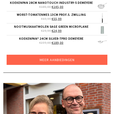
WAS:
IS:
KOEKENPAN 28CM NANOTOUCH INDUSTRY-5 DEMEYERE
€319,00.
€249,00.
OORSPRONKELIJKE
HUIDIGE
€
185,00
€
145,00
PRIJS
PRIJS
WAS:
IS:
WORST-TOMATENMES 13CM PROF.S. ZWILLING
€185,00.
€145,00.
OORSPRONKELIJKE
HUIDIGE
€
69,99
€
55,99
PRIJS
PRIJS
WAS:
IS:
NOOTMUSKAATMOLEN SAGE GREEN MICROPLANE
€69,99.
€55,99.
OORSPRONKELIJKE
HUIDIGE
€
29,99
€
24,99
PRIJS
PRIJS
WAS:
IS:
KOEKENPAN* 24CM SILVER-7PRO DEMEYERE
€29,99.
€24,99.
OORSPRONKELIJKE
HUIDIGE
€
239,00
€
189,00
PRIJS
PRIJS
WAS:
IS:
€239,00.
€189,00.
MEER AANBIEDINGEN