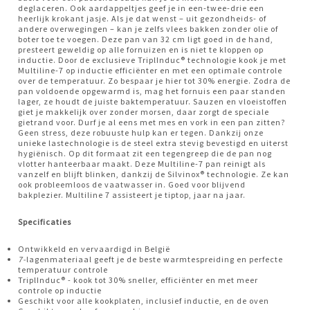
deglaceren. Ook aardappeltjes geef je in een-twee-drie een
heerlijk krokant jasje. Als je dat wenst – uit gezondheids- of
andere overwegingen – kan je zelfs vlees bakken zonder olie of
boter toe te voegen. Deze pan van 32 cm ligt goed in de hand,
presteert geweldig op alle fornuizen en is niet te kloppen op
inductie. Door de exclusieve TriplInduc® technologie kook je met
Multiline-7 op inductie efficiënter en met een optimale controle
over de temperatuur. Zo bespaar je hier tot 30% energie. Zodra de
pan voldoende opgewarmd is, mag het fornuis een paar standen
lager, ze houdt de juiste baktemperatuur. Sauzen en vloeistoffen
giet je makkelijk over zonder morsen, daar zorgt de speciale
gietrand voor. Durf je al eens met mes en vork in een pan zitten?
Geen stress, deze robuuste hulp kan er tegen. Dankzij onze
unieke lastechnologie is de steel extra stevig bevestigd en uiterst
hygiënisch. Op dit formaat zit een tegengreep die de pan nog
vlotter hanteerbaar maakt. Deze Multiline-7 pan reinigt als
vanzelf en blijft blinken, dankzij de Silvinox® technologie. Ze kan
ook probleemloos de vaatwasser in. Goed voor blijvend
bakplezier. Multiline 7 assisteert je tiptop, jaar na jaar.
Specificaties
Ontwikkeld en vervaardigd in België
7-
lagenmateriaal geeft je de beste warmtespreiding en perfecte
temperatuur controle
TriplInduc® - kook tot 30% sneller, efficiënter en met meer
controle op inductie
Geschikt voor alle kookplaten, inclusief inductie, en de oven