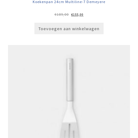
Koekenpan 24cm Multiline-7 Demeyere
Oorspronkelijke
Huidige
€
189,00
€
155,00
prijs
prijs
was:
is:
€189,00.
€155,00.
Toevoegen aan winkelwagen