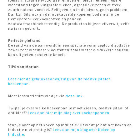
roestvrij staal eenvoudig te reinigen en biedt het een hogere
weerstand tegen vingerafdrukken, agressieve zepen of sterk
zuurhoudend voedsel. Zelf geen zin in de afwas, geen probleem.
Dankzij Silvinox en de ingekapselde koperen bodem zijn de
Demeyere Silver kookpotten en pannen
vaatwasmachinebestendig. De producten blijven zilverwit, zelfs
na jaren gebruik.
Perfecte gietrand
De rand van de pan wordt in een speciale vorm geplooid zodat je
zowel zeer vloeibare vloeistoffen zoals water als dikkere sauzen
kan uitgieten zonder te knoeie
TIPS van Marian
Lees hier de gebruiksaanwijzing van de roestvrijstalen
koekenpan
Meer instructiefilm vind je via
deze link
.
Twijfel je over welke koekenpan je moet kiezen, roestvrijstaal of
antikleef?
Lees dan hier mijn blog over koekenpannen.
Stap je over op het koken op inductie? Of vindt je dat het koken op
inductie niet prettig is?
Lees dan mijn blog over Koken op
Inductie.