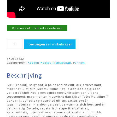
Op voorraad in winkel en webshop
Koekenpan
Toevoegen aan winkelwagen
32cm
Multiline-
7
Demeyere
SKU:
15632
aantal
Categorieën:
Koeken-Hapjes-Flensjespan
,
Pannen
Beschrijving
Bleu (chaud), saignant, à point of bien cuit: als je vlees bakt,
moet het juist zijn. Met Multiline-7 ga je aan de slag als een
volleerde chef. Het is een solide roestvrijstalen pan uit ons
topsegment, maar lichter in gewicht dan Silver-7. De Multiline-7
bakpan is volledig vervaardigd uit ons exclusieve 7-
lagenmateriaal. Hierdoor verdeelt de warmte zich heel snel en
gelijkmatig. Dorade, vegetarische aperitiefballetjes,
kalkoenfilets, ... je bakt ze stuk voor stuk zoals het hoort. Als
basis voor een passende saus kan je de kleine aanbaksels