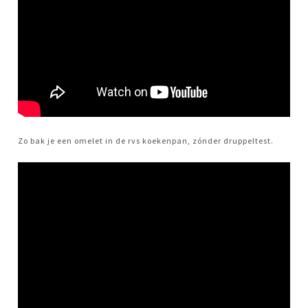
Zo bak je een omelet in de rvs koekenpan, zónder druppeltest.