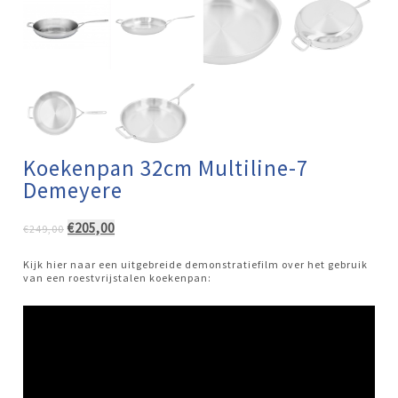
Koekenpan 32cm Multiline-7
Demeyere
Oorspronkelijke
Huidige
€
205,00
€
249,00
prijs
prijs
was:
is:
Kijk hier naar een uitgebreide demonstratiefilm over het gebruik
€249,00.
€205,00.
van een roestvrijstalen koekenpan: