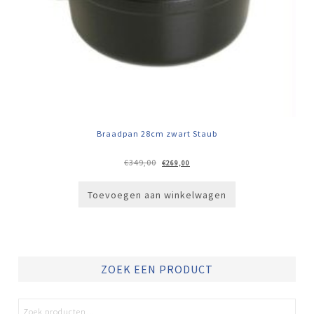
Braadpan 28cm zwart Staub
Oorspronkelijke
Huidige
€
349,00
€
269,00
prijs
prijs
was:
is:
€349,00.
€269,00.
Toevoegen aan winkelwagen
ZOEK EEN PRODUCT