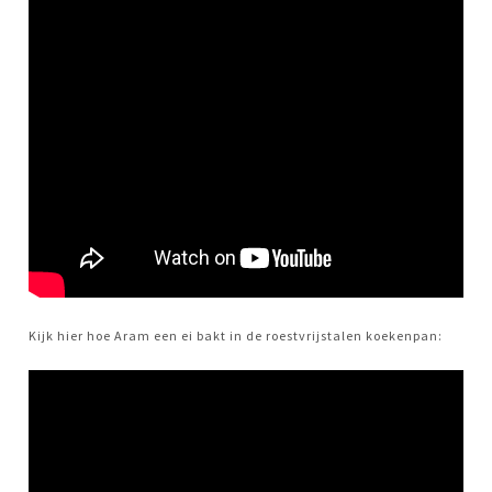
Kijk hier hoe Aram een ei bakt in de roestvrijstalen koekenpan: