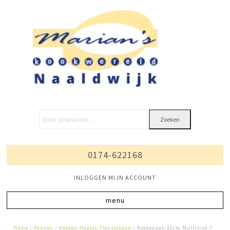
Zoeken
0174-622168
INLOGGEN MIJN ACCOUNT
Home
/
Pannen
/
Koeken-Hapjes-Flensjespan
/ Koekenpan 32cm Multiline-7