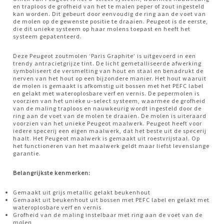
en traploos de grofheid van het te malen peper of zout ingesteld
kan worden. Dit gebeurt door eenvoudig de ring aan de voet van
de molen op de gewenste positie te draaien. Peugeot is de eerste,
die dit unieke systeem op haar molens toepast en heeft het
systeem gepatenteerd.
Deze Peugeot zoutmolen ‘Paris Graphite’ is uitgevoerd in een
trendy antracietgrijze tint. De licht gemetalliseerde afwerking
symboliseert de versmelting van hout en staal en benadrukt de
nerven van het hout op een bijzondere manier. Het hout waaruit
de molen is gemaakt is afkomstig uit bossen met het PEFC label
en gelakt met wateroplosbare verf en vernis. De pepermolen is
voorzien van het unieke u-select systeem, waarmee de grofheid
van de maling traploos en nauwkeurig wordt ingesteld door de
ring aan de voet van de molen te draaien. De molen is uiteraard
voorzien van het unieke Peugeot maalwerk. Peugeot heeft voor
iedere specerij een eigen maalwerk, dat het beste uit de specerij
haalt. Het Peugeot maalwerk is gemaakt uit roestvrijstaal. Op
het functioneren van het maalwerk geldt maar liefst levenslange
garantie.
Belangrijkste kenmerken:
Gemaakt uit grijs metallic gelakt beukenhout
Gemaakt uit beukenhout uit bossen met PEFC label en gelakt met
wateroplosbare verf en vernis
Grofheid van de maling instelbaar met ring aan de voet van de
molen