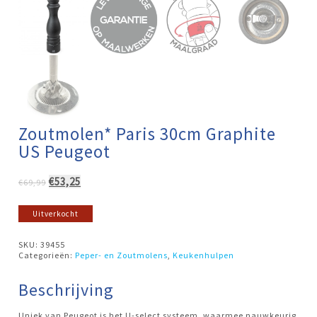
Zoutmolen* Paris 30cm Graphite
US Peugeot
Oorspronkelijke
Huidige
€
53,25
€
69,99
prijs
prijs
was:
is:
Uitverkocht
€69,99.
€53,25.
SKU:
39455
Categorieën:
Peper- en Zoutmolens
,
Keukenhulpen
Beschrijving
Uniek van Peugeot is het U-select systeem, waarmee nauwkeurig