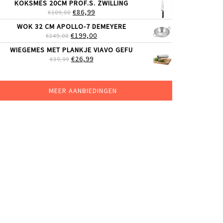
KOKSMES 20CM PROF.S. ZWILLING
WAS:
IS:
OORSPRONKELIJKE
HUIDIGE
€
86,99
€
109,00
€119,00.
€99,00.
PRIJS
PRIJS
WOK 32 CM APOLLO-7 DEMEYERE
WAS:
IS:
OORSPRONKELIJKE
HUIDIGE
€
199,00
€
249,00
€109,00.
€86,99.
PRIJS
PRIJS
WIEGEMES MET PLANKJE VIAVO GEFU
WAS:
IS:
OORSPRONKELIJKE
HUIDIGE
€
26,99
€
39,99
€249,00.
€199,00.
PRIJS
PRIJS
WAS:
IS:
€39,99.
€26,99.
MEER AANBIEDINGEN