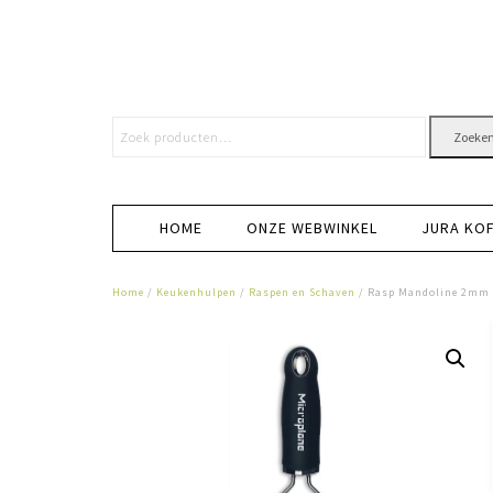
Zoeke
HOME
ONZE WEBWINKEL
JURA KO
Home
/
Keukenhulpen
/
Raspen en Schaven
/ Rasp Mandoline 2mm 