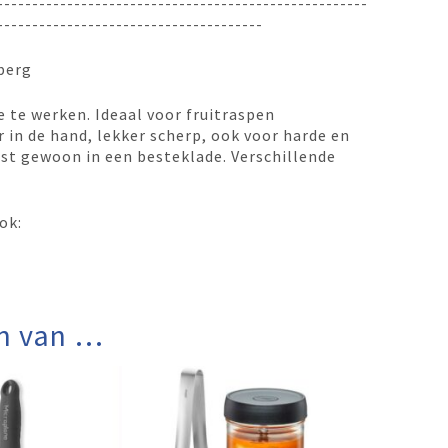
-----------------------------------------------------
--------------------------------------
berg
 te werken. Ideaal voor fruitraspen
 in de hand, lekker scherp, ook voor harde en
st gewoon in een besteklade. Verschillende
ok:
n van …