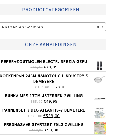
PRODUCTCATEGORIEËN
Raspen en Schaven
×
ONZE AANBIEDINGEN
PEPER+ZOUTMOLEN ELECTR. SPEZIA GEFU
OORSPRONKELIJKE
HUIDIGE
€
39,99
€
51,99
PRIJS
PRIJS
KOEKENPAN 24CM NANOTOUCH INDUSTRY-5
WAS:
IS:
DEMEYERE
€51,99.
€39,99.
OORSPRONKELIJKE
HUIDIGE
€
129,00
€
165,00
PRIJS
PRIJS
BUNKA MES 17CM 4STERREN ZWILLING
WAS:
IS:
OORSPRONKELIJKE
HUIDIGE
€
49,99
€
85,00
€165,00.
€129,00.
PRIJS
PRIJS
PANNENSET 3 DLG ATLANTIS-7 DEMEYERE
WAS:
IS:
OORSPRONKELIJKE
HUIDIGE
€
539,00
€
725,00
€85,00.
€49,99.
PRIJS
PRIJS
FRESH&SAVE STARTSET 7DLG ZWILLING
WAS:
IS:
OORSPRONKELIJKE
HUIDIGE
€
99,00
€
119,00
€725,00.
€539,00.
PRIJS
PRIJS