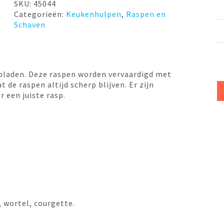
plakjes
SKU:
45044
Microplane
Categorieën:
Keukenhulpen
,
Raspen en
aantal
Schaven
bladen. Deze raspen worden vervaardigd met
 de raspen altijd scherp blijven. Er zijn
r een juiste rasp.
 wortel, courgette.