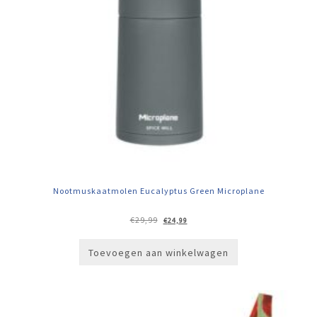
Nootmuskaatmolen Eucalyptus Green Microplane
Oorspronkelijke
Huidige
€
29,99
€
24,99
prijs
prijs
was:
is:
€29,99.
€24,99.
Toevoegen aan winkelwagen