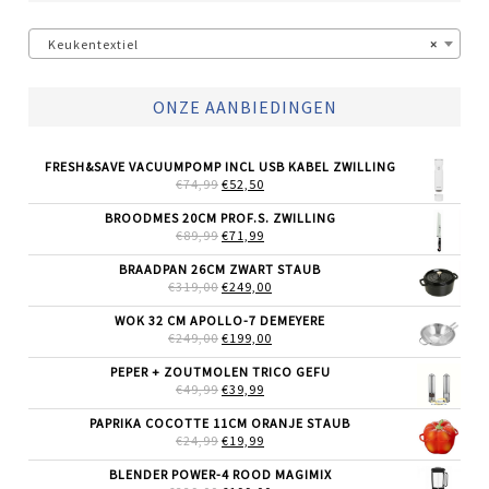
Keukentextiel
×
ONZE AANBIEDINGEN
FRESH&SAVE VACUUMPOMP INCL USB KABEL ZWILLING
OORSPRONKELIJKE
HUIDIGE
€
74,99
€
52,50
PRIJS
PRIJS
WAS:
IS:
BROODMES 20CM PROF.S. ZWILLING
€74,99.
€52,50.
OORSPRONKELIJKE
HUIDIGE
€
89,99
€
71,99
PRIJS
PRIJS
WAS:
IS:
BRAADPAN 26CM ZWART STAUB
€89,99.
€71,99.
OORSPRONKELIJKE
HUIDIGE
€
319,00
€
249,00
PRIJS
PRIJS
WAS:
IS:
WOK 32 CM APOLLO-7 DEMEYERE
€319,00.
€249,00.
OORSPRONKELIJKE
HUIDIGE
€
249,00
€
199,00
PRIJS
PRIJS
WAS:
IS:
PEPER + ZOUTMOLEN TRICO GEFU
€249,00.
€199,00.
OORSPRONKELIJKE
HUIDIGE
€
49,99
€
39,99
PRIJS
PRIJS
WAS:
IS:
PAPRIKA COCOTTE 11CM ORANJE STAUB
€49,99.
€39,99.
OORSPRONKELIJKE
HUIDIGE
€
24,99
€
19,99
PRIJS
PRIJS
WAS:
IS:
BLENDER POWER-4 ROOD MAGIMIX
€24,99.
€19,99.