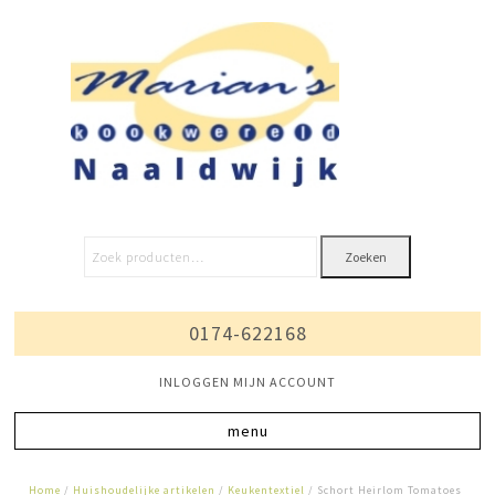
Zoeken
0174-622168
INLOGGEN MIJN ACCOUNT
Home
/
Huishoudelijke artikelen
/
Keukentextiel
/ Schort Heirlom Tomatoes