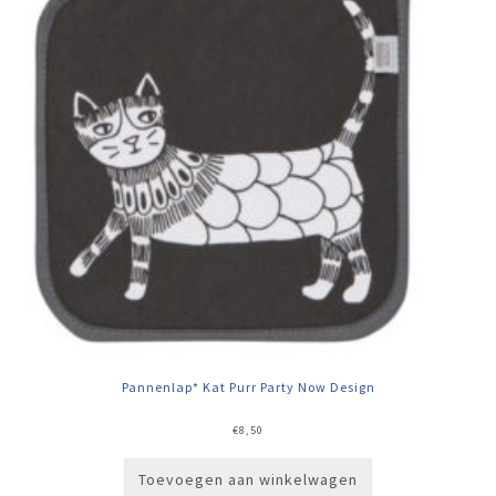
Pannenlap* Kat Purr Party Now Design
€
8,50
Toevoegen aan winkelwagen