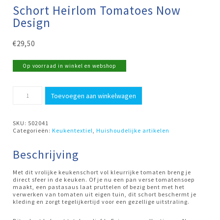
Schort Heirlom Tomatoes Now
Design
€
29,50
Op voorraad in winkel en webshop
Schort
Toevoegen aan winkelwagen
Heirlom
Tomatoes
Now
Design
SKU:
502041
aantal
Categorieën:
Keukentextiel
,
Huishoudelijke artikelen
Beschrijving
Met dit vrolijke keukenschort vol kleurrijke tomaten breng je
direct sfeer in de keuken. Of je nu een pan verse tomatensoep
maakt, een pastasaus laat pruttelen of bezig bent met het
verwerken van tomaten uit eigen tuin, dit schort beschermt je
kleding en zorgt tegelijkertijd voor een gezellige uitstraling.