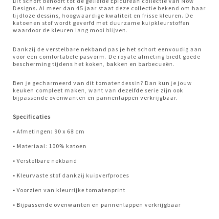
Dit schort behoort tot de geliefde Epicurean collectie van Now
Designs. Al meer dan 45 jaar staat deze collectie bekend om haar
tijdloze dessins, hoogwaardige kwaliteit en frisse kleuren. De
katoenen stof wordt geverfd met duurzame kuipkleurstoffen
waardoor de kleuren lang mooi blijven.
Dankzij de verstelbare nekband pas je het schort eenvoudig aan
voor een comfortabele pasvorm. De royale afmeting biedt goede
bescherming tijdens het koken, bakken en barbecueën.
Ben je gecharmeerd van dit tomatendessin? Dan kun je jouw
keuken compleet maken, want van dezelfde serie zijn ook
bijpassende ovenwanten en pannenlappen verkrijgbaar.
Specificaties
• Afmetingen: 90 x 68 cm
• Materiaal: 100% katoen
• Verstelbare nekband
• Kleurvaste stof dankzij kuipverfproces
• Voorzien van kleurrijke tomatenprint
• Bijpassende ovenwanten en pannenlappen verkrijgbaar