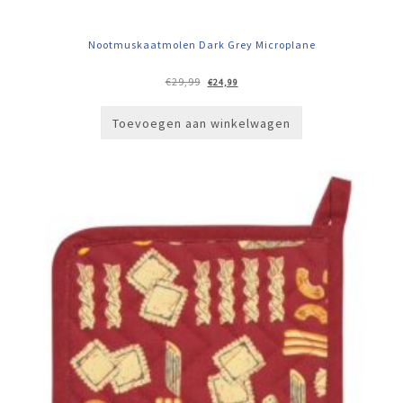
Nootmuskaatmolen Dark Grey Microplane
Oorspronkelijke
Huidige
€
29,99
€
24,99
prijs
prijs
was:
is:
€29,99.
€24,99.
Toevoegen aan winkelwagen