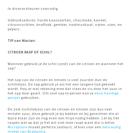
In diverse kleuren voorradig
Gebruiksadvies: harde kaassoorten, chocolade, kaneel,
citrusvruchten, knoflook, gember, nootmuskaat, noten, uien, en
pepers.
TIP van Marian:
CITROEN RASP OF SCHIL?
Wanneer gebruik je de schil (zest) van de citroen en wanneer het
sap?
Het sap van de citroen en limoen is veel zuurder dan de
schilletjes. De sap gebruik je als het een langere tijd gekookt
wordt. Hou er wel rekening mee dat vlees en vis door het zuur in
het sap door gaart. Om snel sap te persen kan je
deze handige
persjes
gebruiken.
De zest (schilletjes) van de citroen en limoen zijn dus veel
minder zuur, deze gebruik je bij bakken en bij gerechten die al
bijna klaar zijn en nog even een frisje nodig hebben. Let bij het
raspen wel op dat je het wit niet mee raspt want die is bitter.
Microplane
maakt perfecte zesteurs, of kies voor een
eenvoudig
model van Brabantia.