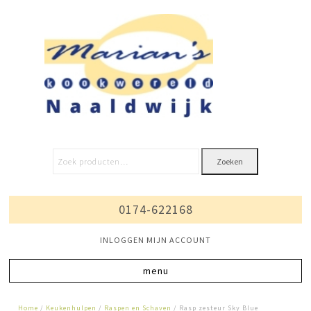
Zoeken
0174-622168
INLOGGEN MIJN ACCOUNT
Home
/
Keukenhulpen
/
Raspen en Schaven
/ Rasp zesteur Sky Blue