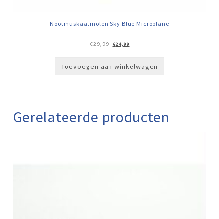
Nootmuskaatmolen Sky Blue Microplane
Oorspronkelijke
Huidige
€
29,99
€
24,99
prijs
prijs
was:
is:
€29,99.
€24,99.
Toevoegen aan winkelwagen
Gerelateerde producten