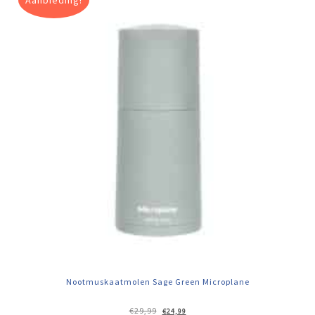
Nootmuskaatmolen Sage Green Microplane
Oorspronkelijke
Huidige
€
29,99
€
24,99