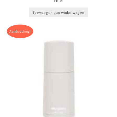
€
49,99
Toevoegen aan winkelwagen
Aanbieding!