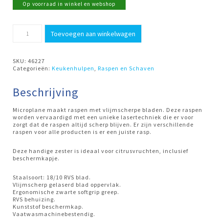
Op voorraad in winkel en webshop
Rasp
Toevoegen aan winkelwagen
zesteur
Sky
Blue
Microplane
SKU:
46227
aantal
Categorieën:
Keukenhulpen
,
Raspen en Schaven
Beschrijving
Microplane maakt raspen met vlijmscherpe bladen. Deze raspen
worden vervaardigd met een unieke lasertechniek die er voor
zorgt dat de raspen altijd scherp blijven. Er zijn verschillende
raspen voor alle producten is er een juiste rasp.
Deze handige zester is ideaal voor citrusvruchten, inclusief
beschermkapje.
Staalsoort: 18/10 RVS blad.
Vlijmscherp gelaserd blad oppervlak.
Ergonomische zwarte softgrip greep.
RVS behuizing.
Kunststof beschermkap.
Vaatwasmachinebestendig.