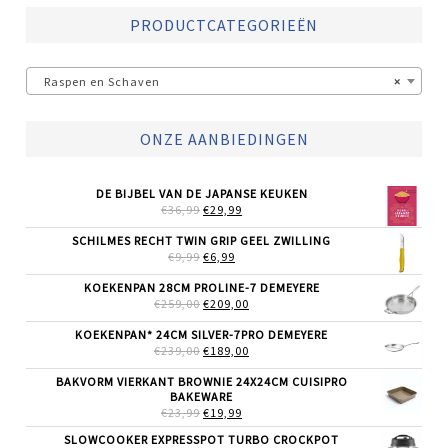
PRODUCTCATEGORIEËN
Raspen en Schaven
×
ONZE AANBIEDINGEN
DE BIJBEL VAN DE JAPANSE KEUKEN
OORSPRONKELIJKE
HUIDIGE
€
36,99
€
29,99
PRIJS
PRIJS
WAS:
IS:
SCHILMES RECHT TWIN GRIP GEEL ZWILLING
€36,99.
€29,99.
OORSPRONKELIJKE
HUIDIGE
€
9,99
€
6,99
PRIJS
PRIJS
WAS:
IS:
KOEKENPAN 28CM PROLINE-7 DEMEYERE
€9,99.
€6,99.
OORSPRONKELIJKE
HUIDIGE
€
259,00
€
209,00
PRIJS
PRIJS
WAS:
IS:
KOEKENPAN* 24CM SILVER-7PRO DEMEYERE
€259,00.
€209,00.
OORSPRONKELIJKE
HUIDIGE
€
239,00
€
189,00
PRIJS
PRIJS
WAS:
IS:
BAKVORM VIERKANT BROWNIE 24X24CM CUISIPRO
€239,00.
€189,00.
BAKEWARE
OORSPRONKELIJKE
HUIDIGE
€
23,99
€
19,99
PRIJS
PRIJS
SLOWCOOKER EXPRESSPOT TURBO CROCKPOT
WAS:
IS: