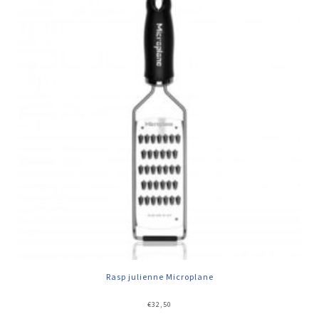
Rasp julienne Microplane
€
32,50