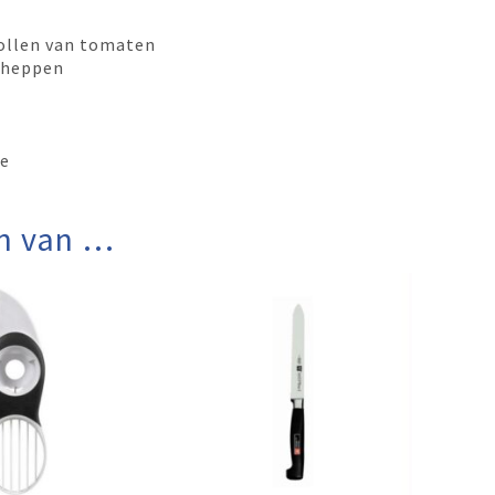
hollen van tomaten
scheppen
je
n van …