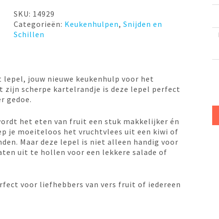
lepel
2
SKU:
14929
stuks
Categorieën:
Keukenhulpen
,
Snijden en
Weis
Schillen
aantal
t lepel, jouw nieuwe keukenhulp voor het
 zijn scherpe kartelrandje is deze lepel perfect
er gedoe.
wordt het eten van fruit een stuk makkelijker én
ep je moeiteloos het vruchtvlees uit een kiwi of
den. Maar deze lepel is niet alleen handig voor
aten uit te hollen voor een lekkere salade of
rfect voor liefhebbers van vers fruit of iedereen