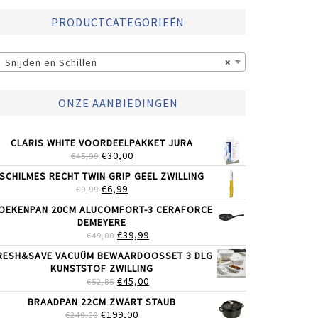
PRODUCTCATEGORIEËN
Snijden en Schillen
×
ONZE AANBIEDINGEN
CLARIS WHITE VOORDEELPAKKET JURA
OORSPRONKELIJKE
HUIDIGE
€
30,00
€
45,99
PRIJS
PRIJS
SCHILMES RECHT TWIN GRIP GEEL ZWILLING
WAS:
IS:
OORSPRONKELIJKE
HUIDIGE
€
6,99
€
9,99
€45,99.
€30,00.
PRIJS
PRIJS
OEKENPAN 20CM ALUCOMFORT-3 CERAFORCE
WAS:
IS:
DEMEYERE
€9,99.
€6,99.
OORSPRONKELIJKE
HUIDIGE
€
39,99
€
49,00
PRIJS
PRIJS
RESH&SAVE VACUÜM BEWAARDOOSSET 3 DLG
WAS:
IS:
KUNSTSTOF ZWILLING
€49,00.
€39,99.
OORSPRONKELIJKE
HUIDIGE
€
45,00
€
52,85
PRIJS
PRIJS
BRAADPAN 22CM ZWART STAUB
WAS:
IS:
OORSPRONKELIJKE
HUIDIGE
€
199,00
€
249,00