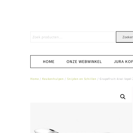
Zoeke
HOME
ONZE WEBWINKEL
JURA KO
Home
/
Keukenhulpen
/
Snijden en Schillen
/ Grapefruit-kiwi lepel