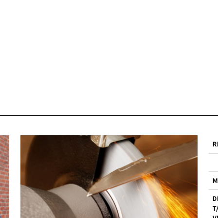
R
M
D
T
V