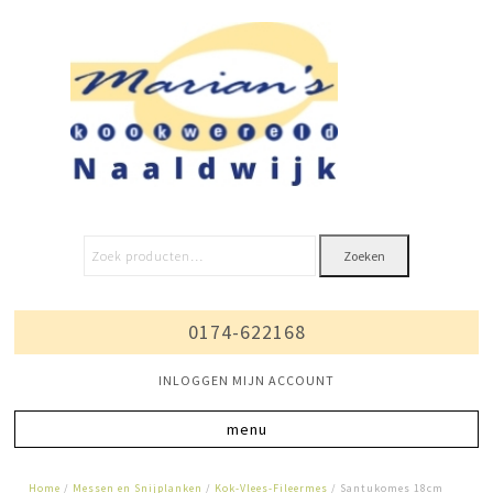
Zoeken
0174-622168
INLOGGEN MIJN ACCOUNT
Home
/
Messen en Snijplanken
/
Kok-Vlees-Fileermes
/ Santukomes 18cm