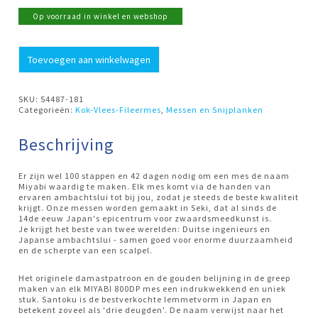
Op voorraad in winkel en webshop
Santukomes
Toevoegen aan winkelwagen
18cm
800DP
Miyabi
aantal
SKU:
54487-181
Categorieën:
Kok-Vlees-Fileermes
,
Messen en Snijplanken
Beschrijving
Er zijn wel 100 stappen en 42 dagen nodig om een mes de naam
Miyabi waardig te maken. Elk mes komt via de handen van
ervaren ambachtslui tot bij jou, zodat je steeds de beste kwaliteit
krijgt. Onze messen worden gemaakt in Seki, dat al sinds de
14de eeuw Japan's epicentrum voor zwaardsmeedkunst is.
Je krijgt het beste van twee werelden: Duitse ingenieurs en
Japanse ambachtslui - samen goed voor enorme duurzaamheid
en de scherpte van een scalpel.
Het originele damastpatroon en de gouden belijning in de greep
maken van elk MIYABI 800DP mes een indrukwekkend en uniek
stuk. Santoku is de bestverkochte lemmetvorm in Japan en
betekent zoveel als 'drie deugden'. De naam verwijst naar het