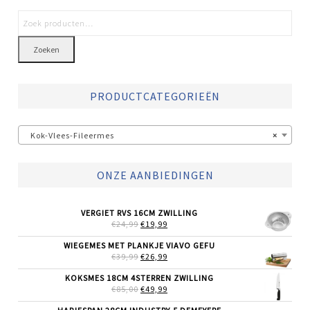
Zoeken
PRODUCTCATEGORIEËN
Kok-Vlees-Fileermes
×
ONZE AANBIEDINGEN
VERGIET RVS 16CM ZWILLING
OORSPRONKELIJKE
HUIDIGE
€
24,99
€
19,99
PRIJS
PRIJS
WAS:
IS:
WIEGEMES MET PLANKJE VIAVO GEFU
€24,99.
€19,99.
OORSPRONKELIJKE
HUIDIGE
€
39,99
€
26,99
PRIJS
PRIJS
WAS:
IS:
KOKSMES 18CM 4STERREN ZWILLING
€39,99.
€26,99.
OORSPRONKELIJKE
HUIDIGE
€
85,00
€
49,99
PRIJS
PRIJS
WAS:
IS: