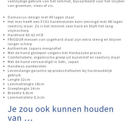
veelzijdige gebruik van het lemmet, bijvoorbeeld voor het snijden
van groenten, vlees of vis.
Damascus-design met 49 lagen staal
Het mes heeft een FC61 hardmetalen kern omringd met 48 lagen
roestvrij staal. Zo is het lemmet zeer hard en blijft het lang
vlijmscherp
Hardheid 60-62 HCR
FRIODUR messen van ijsgehard staal zijn extra stevig en blijven
langer scherp
Authentiek Japans mesprofiel
Met de hand geslepen volgens het Honbazuke proces
Comfortabele, ergomische greep uit kunststof en roestvrij staal
Met de hand vervaardigd in Seki, Japan
Handwas aanbevolen
Levenslange garantie op productiefouten bij huishoudelijk
gebruik
Lengte 32cm
Lemmetlengte 18cm
Greeplengte 14cm
Breedte 4,8cm
Lemmetidikte 0,2cm
Je zou ook kunnen houden
van …