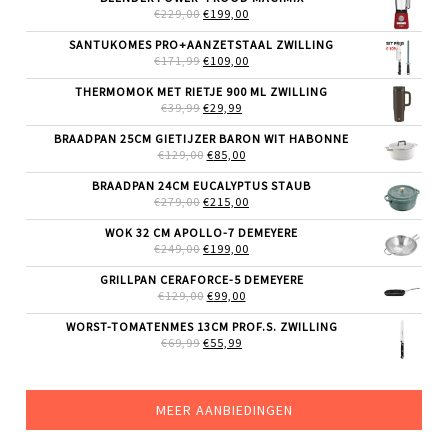
OORSPRONKELIJKE
HUIDIGE
€
229,00
€
199,00
PRIJS
PRIJS
WAS:
IS:
SANTUKOMES PRO+AANZETSTAAL ZWILLING
€229,00.
€199,00.
OORSPRONKELIJKE
HUIDIGE
€
171,99
€
109,00
PRIJS
PRIJS
WAS:
IS:
THERMOMOK MET RIETJE 900 ML ZWILLING
€171,99.
€109,00.
OORSPRONKELIJKE
HUIDIGE
€
39,99
€
29,99
PRIJS
PRIJS
WAS:
IS:
BRAADPAN 25CM GIETIJZER BARON WIT HABONNE
€39,99.
€29,99.
OORSPRONKELIJKE
HUIDIGE
€
129,00
€
85,00
PRIJS
PRIJS
WAS:
IS:
BRAADPAN 24CM EUCALYPTUS STAUB
€129,00.
€85,00.
OORSPRONKELIJKE
HUIDIGE
€
279,00
€
215,00
PRIJS
PRIJS
WAS:
IS:
WOK 32 CM APOLLO-7 DEMEYERE
€279,00.
€215,00.
OORSPRONKELIJKE
HUIDIGE
€
249,00
€
199,00
PRIJS
PRIJS
WAS:
IS:
GRILLPAN CERAFORCE-5 DEMEYERE
€249,00.
€199,00.
OORSPRONKELIJKE
HUIDIGE
€
129,00
€
99,00
PRIJS
PRIJS
WAS:
IS:
WORST-TOMATENMES 13CM PROF.S. ZWILLING
€129,00.
€99,00.
OORSPRONKELIJKE
HUIDIGE
€
69,99
€
55,99
PRIJS
PRIJS
WAS:
IS:
€69,99.
€55,99.
MEER AANBIEDINGEN