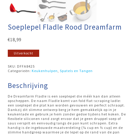
Soeplepel Fladle Rood Dreamfarm
€
18,99
Uitverkocht
SKU:
DFFA8425
Categorieën:
Keukenhulpen
,
Spatels en Tangen
Beschrijving
De Dreamfarm Fladle is een soeplepel die méér kan dan alleen
opscheppen. De naam Fladle komt van fold flat-scraping ladle:
een soeplepel die plat kan worden gevouwen en perfect schraapt.
Dankzij dit slimme ontwerp berg je hem gemakkelijk op in je
keukenlade en gebruik je hem zonder gedoe tijdens het koken. De
flexibele siliconen rand zorgt ervoor dat je geen druppel soep of
saus verspilt en eenvoudig langs de pan kunt schrapen. Extra
handig is de ingebouwde maatverdeling (¼ cup en ½ cup) en de
slimme handgreep waarmee je de lepel op de rand van de pan