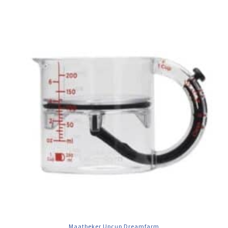
Maatbeker Upcup Dreamfarm