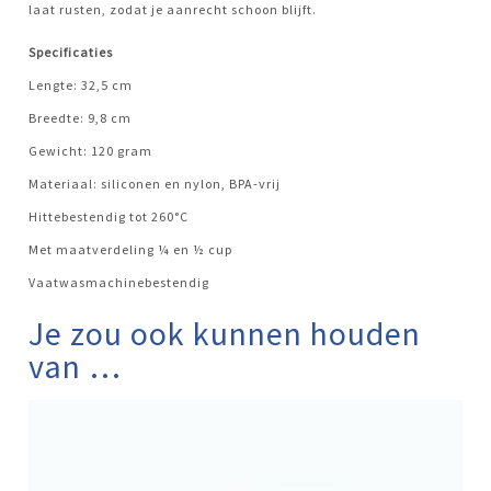
laat rusten, zodat je aanrecht schoon blijft.
Specificaties
Lengte: 32,5 cm
Breedte: 9,8 cm
Gewicht: 120 gram
Materiaal: siliconen en nylon, BPA-vrij
Hittebestendig tot 260°C
Met maatverdeling ¼ en ½ cup
Vaatwasmachinebestendig
Je zou ook kunnen houden
van …