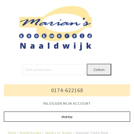
Zoeken
0174-622168
INLOGGEN MIJN ACCOUNT
Home
/
Keukenhulpen
/
Spatels en Tangen
/ Soeplepel Fladle Rood