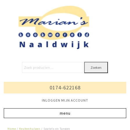
Zoeken
0174-622168
INLOGGEN MIJN ACCOUNT
Home
/
Keukenhulpen
/ Spatels en Tangen