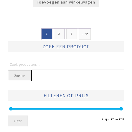
Toevoegen aan winkelwagen
1
2
3
→
ZOEK EEN PRODUCT
Zoeken
FILTEREN OP PRIJS
Min.
Max.
Prijs:
€0
—
€50
Filter
prijs
prijs