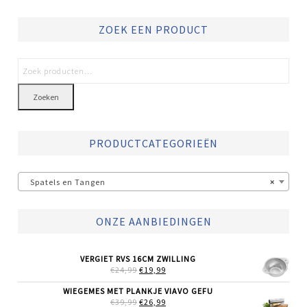
ZOEK EEN PRODUCT
Zoeken
PRODUCTCATEGORIEËN
Spatels en Tangen
×
ONZE AANBIEDINGEN
VERGIET RVS 16CM ZWILLING
OORSPRONKELIJKE
HUIDIGE
€
24,99
€
19,99
PRIJS
PRIJS
WAS:
IS:
WIEGEMES MET PLANKJE VIAVO GEFU
€24,99.
€19,99.
OORSPRONKELIJKE
HUIDIGE
€
39,99
€
26,99