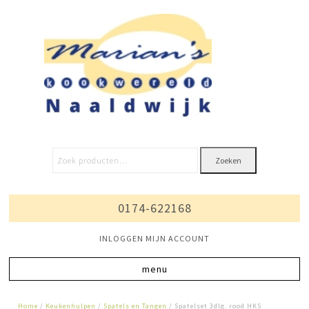
Zoeken
0174-622168
INLOGGEN MIJN ACCOUNT
Home
/
Keukenhulpen
/
Spatels en Tangen
/ Spatelset 3dlg. rood HKS