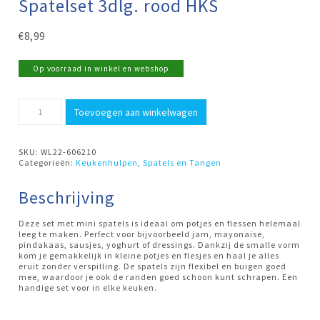
Spatelset 3dlg. rood HKS
€
8,99
Op voorraad in winkel en webshop
Spatelset
Toevoegen aan winkelwagen
3dlg.
rood
HKS
aantal
SKU:
WL22-606210
Categorieën:
Keukenhulpen
,
Spatels en Tangen
Beschrijving
Deze set met mini spatels is ideaal om potjes en flessen helemaal
leeg te maken. Perfect voor bijvoorbeeld jam, mayonaise,
pindakaas, sausjes, yoghurt of dressings. Dankzij de smalle vorm
kom je gemakkelijk in kleine potjes en flesjes en haal je alles
eruit zonder verspilling. De spatels zijn flexibel en buigen goed
mee, waardoor je ook de randen goed schoon kunt schrapen. Een
handige set voor in elke keuken.