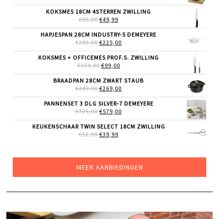
PRIJS
PRIJS
WAS:
IS:
KOKSMES 18CM 4STERREN ZWILLING
€39,99.
€26,99.
OORSPRONKELIJKE
HUIDIGE
€
85,00
€
49,99
PRIJS
PRIJS
WAS:
IS:
HAPJESPAN 28CM INDUSTRY-5 DEMEYERE
€85,00.
€49,99.
OORSPRONKELIJKE
HUIDIGE
€
285,00
€
225,00
PRIJS
PRIJS
WAS:
IS:
KOKSMES + OFFICEMES PROF.S. ZWILLING
€285,00.
€225,00.
OORSPRONKELIJKE
HUIDIGE
€
154,00
€
99,00
PRIJS
PRIJS
WAS:
IS:
BRAADPAN 28CM ZWART STAUB
€154,00.
€99,00.
OORSPRONKELIJKE
HUIDIGE
€
349,00
€
269,00
PRIJS
PRIJS
WAS:
IS:
PANNENSET 3 DLG SILVER-7 DEMEYERE
€349,00.
€269,00.
OORSPRONKELIJKE
HUIDIGE
€
725,00
€
579,00
PRIJS
PRIJS
WAS:
IS:
KEUKENSCHAAR TWIN SELECT 18CM ZWILLING
€725,00.
€579,00.
OORSPRONKELIJKE
HUIDIGE
€
52,99
€
39,99
PRIJS
PRIJS
WAS:
IS:
€52,99.
€39,99.
MEER AANBIEDINGEN