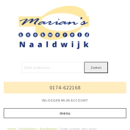
Zoeken
0174-622168
INLOGGEN MIJN ACCOUNT
Home
/
Kookboeken
/
Kookboeken
/ Super simple, very tasty