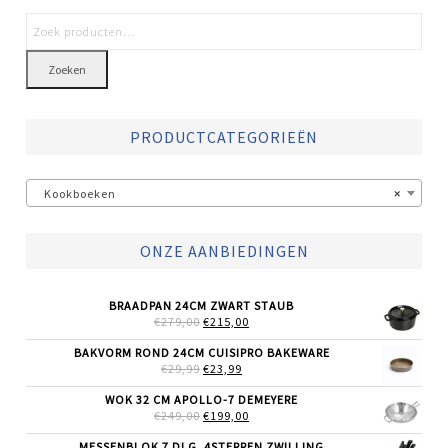
Zoeken
PRODUCTCATEGORIEËN
Kookboeken
×
ONZE AANBIEDINGEN
BRAADPAN 24CM ZWART STAUB
OORSPRONKELIJKE
HUIDIGE
€
279,00
€
215,00
PRIJS
PRIJS
WAS:
IS:
BAKVORM ROND 24CM CUISIPRO BAKEWARE
€279,00.
€215,00.
OORSPRONKELIJKE
HUIDIGE
€
29,99
€
23,99
PRIJS
PRIJS
WAS:
IS:
WOK 32 CM APOLLO-7 DEMEYERE
€29,99.
€23,99.
OORSPRONKELIJKE
HUIDIGE
€
249,00
€
199,00
PRIJS
PRIJS
WAS:
IS:
MESSENBLOK 7 DLG. 4STERREN ZWILLING