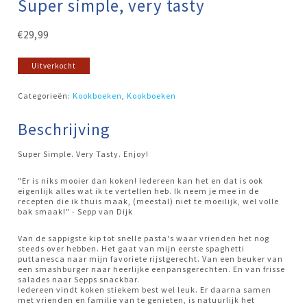
Super simple, very tasty
€
29,99
Uitverkocht
Categorieën:
Kookboeken
,
Kookboeken
Beschrijving
Super Simple. Very Tasty. Enjoy!
"Er is niks mooier dan koken! Iedereen kan het en dat is ook
eigenlijk alles wat ik te vertellen heb. Ik neem je mee in de
recepten die ik thuis maak, (meestal) niet te moeilijk, wel volle
bak smaak!" - Sepp van Dijk
Van de sappigste kip tot snelle pasta's waar vrienden het nog
steeds over hebben. Het gaat van mijn eerste spaghetti
puttanesca naar mijn favoriete rijstgerecht. Van een beuker van
een smashburger naar heerlijke eenpansgerechten. En van frisse
salades naar Sepps snackbar.
Iedereen vindt koken stiekem best wel leuk. Er daarna samen
met vrienden en familie van te genieten, is natuurlijk het