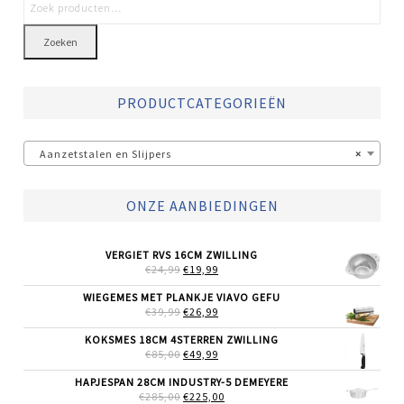
Zoeken
PRODUCTCATEGORIEËN
Aanzetstalen en Slijpers
×
ONZE AANBIEDINGEN
VERGIET RVS 16CM ZWILLING
OORSPRONKELIJKE
HUIDIGE
€
24,99
€
19,99
PRIJS
PRIJS
WAS:
IS:
WIEGEMES MET PLANKJE VIAVO GEFU
€24,99.
€19,99.
OORSPRONKELIJKE
HUIDIGE
€
39,99
€
26,99
PRIJS
PRIJS
WAS:
IS:
KOKSMES 18CM 4STERREN ZWILLING
€39,99.
€26,99.
OORSPRONKELIJKE
HUIDIGE
€
85,00
€
49,99
PRIJS
PRIJS
WAS:
IS:
HAPJESPAN 28CM INDUSTRY-5 DEMEYERE
€85,00.
€49,99.
OORSPRONKELIJKE
HUIDIGE
€
285,00
€
225,00