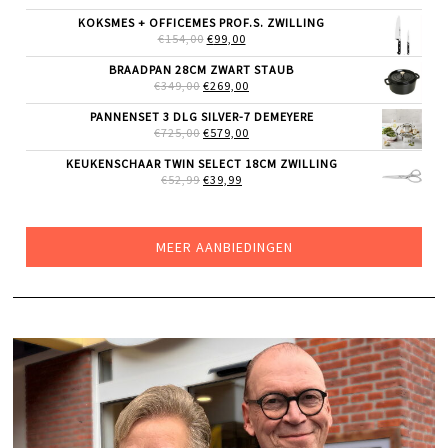
PRIJS
PRIJS
WAS:
IS:
KOKSMES + OFFICEMES PROF.S. ZWILLING
€285,00.
€225,00.
OORSPRONKELIJKE
HUIDIGE
€
154,00
€
99,00
PRIJS
PRIJS
WAS:
IS:
BRAADPAN 28CM ZWART STAUB
€154,00.
€99,00.
OORSPRONKELIJKE
HUIDIGE
€
349,00
€
269,00
PRIJS
PRIJS
WAS:
IS:
PANNENSET 3 DLG SILVER-7 DEMEYERE
€349,00.
€269,00.
OORSPRONKELIJKE
HUIDIGE
€
725,00
€
579,00
PRIJS
PRIJS
WAS:
IS:
KEUKENSCHAAR TWIN SELECT 18CM ZWILLING
€725,00.
€579,00.
OORSPRONKELIJKE
HUIDIGE
€
52,99
€
39,99
PRIJS
PRIJS
WAS:
IS:
€52,99.
€39,99.
MEER AANBIEDINGEN