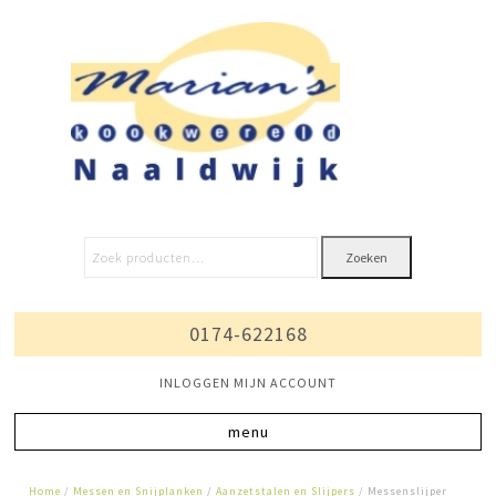
Zoeken
0174-622168
INLOGGEN MIJN ACCOUNT
Home
/
Messen en Snijplanken
/
Aanzetstalen en Slijpers
/ Messenslijper