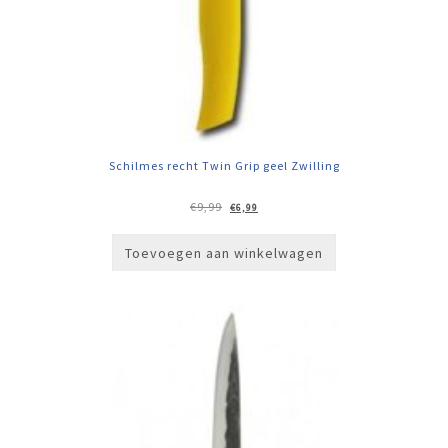
Schilmes recht Twin Grip geel Zwilling
Oorspronkelijke
Huidige
€
9,99
€
6,99
prijs
prijs
was:
is:
€9,99.
€6,99.
Toevoegen aan winkelwagen