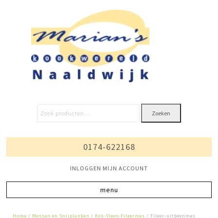
Zoeken
0174-622168
INLOGGEN MIJN ACCOUNT
Home
/
Messen en Snijplanken
/
Kok-Vlees-Fileermes
/ Fileer-uitbeenmes