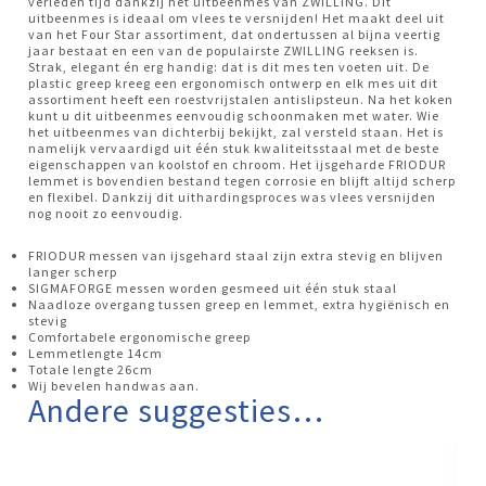
verleden tijd dankzij het uitbeenmes van ZWILLING. Dit
uitbeenmes is ideaal om vlees te versnijden! Het maakt deel uit
van het Four Star assortiment, dat ondertussen al bijna veertig
jaar bestaat en een van de populairste ZWILLING reeksen is.
Strak, elegant én erg handig: dat is dit mes ten voeten uit. De
plastic greep kreeg een ergonomisch ontwerp en elk mes uit dit
assortiment heeft een roestvrijstalen antislipsteun. Na het koken
kunt u dit uitbeenmes eenvoudig schoonmaken met water. Wie
het uitbeenmes van dichterbij bekijkt, zal versteld staan. Het is
namelijk vervaardigd uit één stuk kwaliteitsstaal met de beste
eigenschappen van koolstof en chroom. Het ijsgeharde FRIODUR
lemmet is bovendien bestand tegen corrosie en blijft altijd scherp
en flexibel. Dankzij dit uithardingsproces was vlees versnijden
nog nooit zo eenvoudig.
FRIODUR messen van ijsgehard staal zijn extra stevig en blijven
langer scherp
SIGMAFORGE messen worden gesmeed uit één stuk staal
Naadloze overgang tussen greep en lemmet, extra hygiënisch en
stevig
Comfortabele ergonomische greep
Lemmetlengte 14cm
Totale lengte 26cm
Wij bevelen handwas aan.
Andere suggesties…