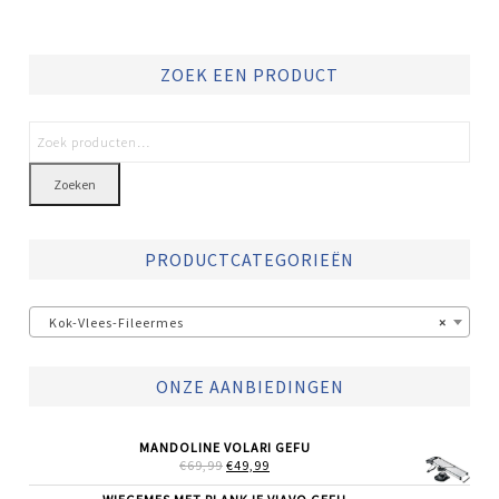
ZOEK EEN PRODUCT
Zoeken
PRODUCTCATEGORIEËN
Kok-Vlees-Fileermes
×
ONZE AANBIEDINGEN
MANDOLINE VOLARI GEFU
OORSPRONKELIJKE
HUIDIGE
€
69,99
€
49,99
PRIJS
PRIJS
WAS:
IS: