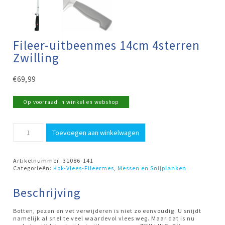
Fileer-uitbeenmes 14cm 4sterren
Zwilling
€
69,99
Op voorraad in winkel en webshop
Fileer-
Toevoegen aan winkelwagen
uitbeenmes
14cm
4sterren
Zwilling
Artikelnummer:
31086-141
aantal
Categorieën:
Kok-Vlees-Fileermes
,
Messen en Snijplanken
Beschrijving
Botten, pezen en vet verwijderen is niet zo eenvoudig. U snijdt
namelijk al snel te veel waardevol vlees weg. Maar dat is nu