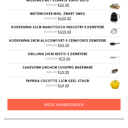
WIEGEMES MET PLANKJE VIAVO GEFU
€69,99.
€49,99.
OORSPRONKELIJKE
HUIDIGE
€
39,99
€
26,99
PRIJS
PRIJS
WAS:
IS:
WATERKOKER MINI, ZWART SMEG
€39,99.
€26,99.
OORSPRONKELIJKE
HUIDIGE
€
129,00
€
109,00
PRIJS
PRIJS
WAS:
IS:
KOEKENPAN 32CM NANOTOUCH INDUSTRY-5 DEMEYERE
€129,00.
€109,00.
OORSPRONKELIJKE
HUIDIGE
€
205,00
€
159,00
PRIJS
PRIJS
WAS:
IS:
KOEKENPAN 28CM ALUCOMFORT-3 CERAFORCE DEMEYERE
€205,00.
€159,00.
OORSPRONKELIJKE
HUIDIGE
€
69,00
€
59,99
PRIJS
PRIJS
WAS:
IS:
GRILLPAN 24CM RESTO-3 DEMEYERE
€69,00.
€59,99.
OORSPRONKELIJKE
HUIDIGE
€
139,00
€
79,00
PRIJS
PRIJS
WAS:
IS:
CAKEVORM 24X14CM CUISIPRO BAKEWARE
€139,00.
€79,00.
OORSPRONKELIJKE
HUIDIGE
€
23,99
€
19,99
PRIJS
PRIJS
WAS:
IS:
PAPRIKA COCOTTE 11CM GEEL STAUB
€23,99.
€19,99.
OORSPRONKELIJKE
HUIDIGE
€
24,99
€
19,99
PRIJS
PRIJS
WAS:
IS:
€24,99.
€19,99.
MEER AANBIEDINGEN