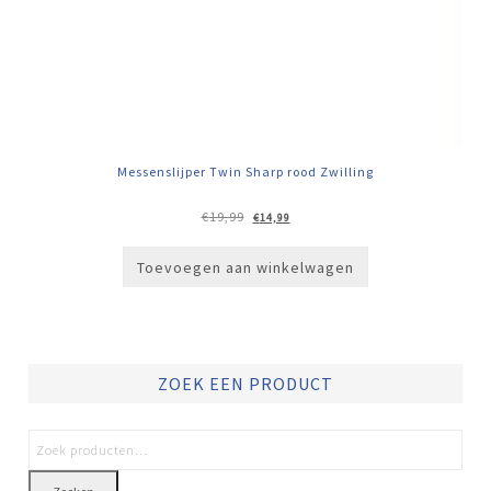
Messenslijper Twin Sharp rood Zwilling
Oorspronkelijke
Huidige
€
19,99
€
14,99
prijs
prijs
was:
is:
€19,99.
€14,99.
Toevoegen aan winkelwagen
ZOEK EEN PRODUCT