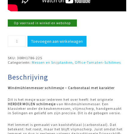
Op voorraad in winkel en webshop
Schilmes
Toevoegen aan winkelwagen
gebogen
Molen
Herder
aantal
SKU:
30RH1786-225
Categorieën:
Messen en Snijplanken
,
Office-Tomaten-Schilmes
Beschrijving
Windmühlenmesser schilmesje – Carbonstaal met karakter
Dit is het mesje waar iedereen het over heeft: het originele
HERDER MOLEN schilmesje
van Windmühlenmesser. Een
klassieker onder de keukenmessen, vlijmscherp, handgemaakt
in Solingen en geliefd om zijn precisie. Dit is de gebogen versie.
Het lemmet is gemaakt van koolstofstaal (carbonstaal). Dat
betekent: het roest, maar het blijft vlijmscherp. Juist omdat het
lemmet zo dun is geslepen volgens de traditionele Dünnschliff-