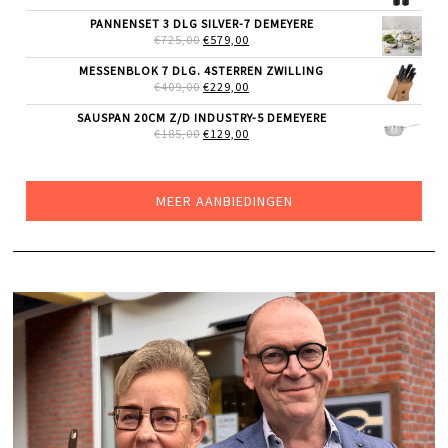
PRIJS
PRIJS
WAS:
IS:
PANNENSET 3 DLG SILVER-7 DEMEYERE
€51,99.
€39,99.
OORSPRONKELIJKE
HUIDIGE
€
725,00
€
579,00
PRIJS
PRIJS
WAS:
IS:
MESSENBLOK 7 DLG. 4STERREN ZWILLING
€725,00.
€579,00.
OORSPRONKELIJKE
HUIDIGE
€
409,00
€
229,00
PRIJS
PRIJS
WAS:
IS:
SAUSPAN 20CM Z/D INDUSTRY-5 DEMEYERE
€409,00.
€229,00.
OORSPRONKELIJKE
HUIDIGE
€
185,00
€
129,00
PRIJS
PRIJS
WAS:
IS:
€185,00.
€129,00.
MEER AANBIEDINGEN