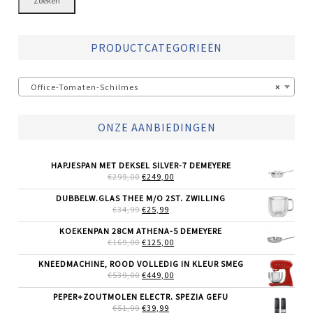
Zoeken
PRODUCTCATEGORIEËN
Office-Tomaten-Schilmes
×
ONZE AANBIEDINGEN
HAPJESPAN MET DEKSEL SILVER-7 DEMEYERE
OORSPRONKELIJKE
HUIDIGE
€
299,00
€
249,00
PRIJS
PRIJS
WAS:
IS:
DUBBELW.GLAS THEE M/O 2ST. ZWILLING
€299,00.
€249,00.
OORSPRONKELIJKE
HUIDIGE
€
34,99
€
25,99
PRIJS
PRIJS
WAS:
IS:
KOEKENPAN 28CM ATHENA-5 DEMEYERE
€34,99.
€25,99.
OORSPRONKELIJKE
HUIDIGE
€
169,00
€
125,00
PRIJS
PRIJS
WAS:
IS:
KNEEDMACHINE, ROOD VOLLEDIG IN KLEUR SMEG
€169,00.
€125,00.
OORSPRONKELIJKE
HUIDIGE
€
539,00
€
449,00
PRIJS
PRIJS
WAS:
IS:
PEPER+ZOUTMOLEN ELECTR. SPEZIA GEFU
€539,00.
€449,00.
OORSPRONKELIJKE
HUIDIGE
€
51,99
€
39,99