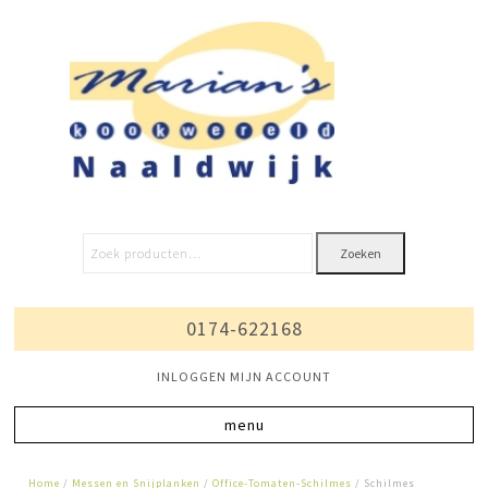
Zoeken
0174-622168
INLOGGEN MIJN ACCOUNT
Home
/
Messen en Snijplanken
/
Office-Tomaten-Schilmes
/ Schilmes