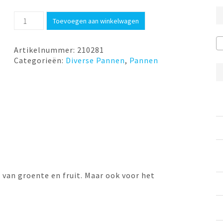
Vergiet-
Toevoegen aan winkelwagen
zeef
met
grepen
Artikelnummer:
210281
25cm
Categorieën:
Diverse Pannen
,
Pannen
Lurch
aantal
 van groente en fruit. Maar ook voor het