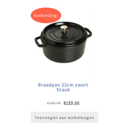
Aanbieding!
Braadpan 22cm zwart
Staub
Oorspronkelijke
Huidige
€
199,00
€
249,00
prijs
prijs
was:
is:
Toevoegen aan winkelwagen
€249,00.
€199,00.