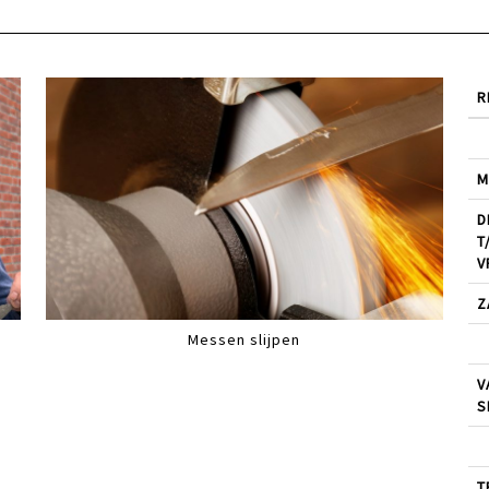
R
M
D
T
V
Z
Messen slijpen
V
S
T