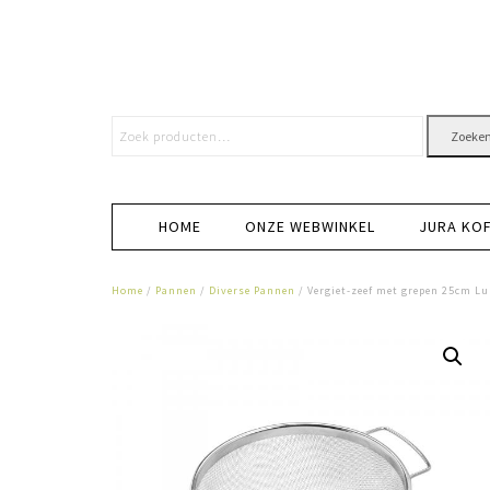
Zoeke
HOME
ONZE WEBWINKEL
JURA KO
Home
/
Pannen
/
Diverse Pannen
/ Vergiet-zeef met grepen 25cm Lu