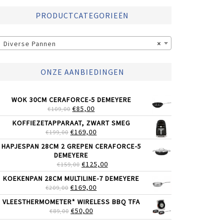
PRODUCTCATEGORIEËN
Diverse Pannen
×
ONZE AANBIEDINGEN
WOK 30CM CERAFORCE-5 DEMEYERE
OORSPRONKELIJKE
HUIDIGE
€
85,00
€
109,00
PRIJS
PRIJS
KOFFIEZETAPPARAAT, ZWART SMEG
WAS:
IS:
OORSPRONKELIJKE
HUIDIGE
€
169,00
€
199,00
€109,00.
€85,00.
PRIJS
PRIJS
HAPJESPAN 28CM 2 GREPEN CERAFORCE-5
WAS:
IS:
DEMEYERE
€199,00.
€169,00.
OORSPRONKELIJKE
HUIDIGE
€
125,00
€
159,00
PRIJS
PRIJS
KOEKENPAN 28CM MULTILINE-7 DEMEYERE
WAS:
IS:
OORSPRONKELIJKE
HUIDIGE
€
169,00
€
209,00
€159,00.
€125,00.
PRIJS
PRIJS
VLEESTHERMOMETER* WIRELESS BBQ TFA
WAS:
IS:
OORSPRONKELIJKE
HUIDIGE
€
50,00
€
89,00
€209,00.
€169,00.
PRIJS
PRIJS