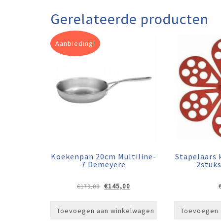
Gerelateerde producten
Aanbieding!
Koekenpan 20cm Multiline-
Stapelaars
7 Demeyere
2stuk
Oorspronkelijke
Huidige
€
145,00
€
179,00
prijs
prijs
was:
is:
Toevoegen aan winkelwagen
Toevoegen 
€179,00.
€145,00.