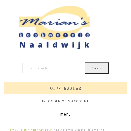
Zoeken
0174-622168
INLOGGEN MIJN ACCOUNT
Home
/
Tafelen
/
Bar Artikelen
/ Kelnersmes Sommelier Zwilling