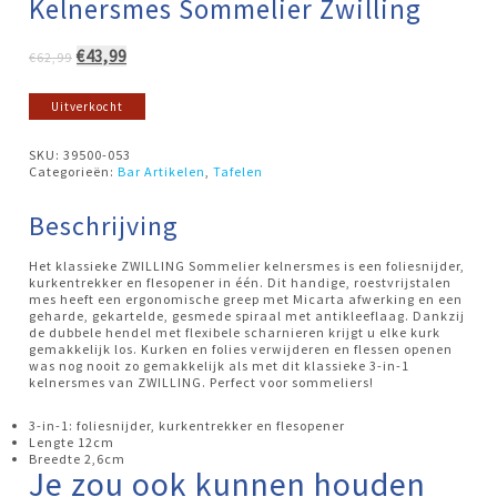
Kelnersmes Sommelier Zwilling
Oorspronkelijke
Huidige
€
43,99
€
62,99
prijs
prijs
was:
is:
Uitverkocht
€62,99.
€43,99.
SKU:
39500-053
Categorieën:
Bar Artikelen
,
Tafelen
Beschrijving
Het klassieke ZWILLING Sommelier kelnersmes is een foliesnijder,
kurkentrekker en flesopener in één. Dit handige, roestvrijstalen
mes heeft een ergonomische greep met Micarta afwerking en een
geharde, gekartelde, gesmede spiraal met antikleeflaag. Dankzij
de dubbele hendel met flexibele scharnieren krijgt u elke kurk
gemakkelijk los. Kurken en folies verwijderen en flessen openen
was nog nooit zo gemakkelijk als met dit klassieke 3-in-1
kelnersmes van ZWILLING. Perfect voor sommeliers!
3-in-1: foliesnijder, kurkentrekker en flesopener
Lengte 12cm
Breedte 2,6cm
Je zou ook kunnen houden