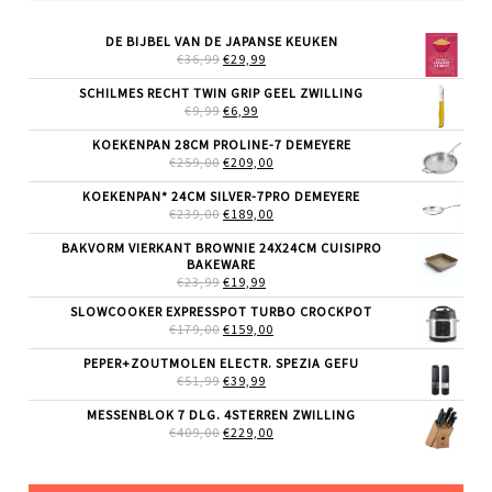
DE BIJBEL VAN DE JAPANSE KEUKEN
OORSPRONKELIJKE
HUIDIGE
€
36,99
€
29,99
PRIJS
PRIJS
WAS:
IS:
SCHILMES RECHT TWIN GRIP GEEL ZWILLING
€36,99.
€29,99.
OORSPRONKELIJKE
HUIDIGE
€
9,99
€
6,99
PRIJS
PRIJS
WAS:
IS:
KOEKENPAN 28CM PROLINE-7 DEMEYERE
€9,99.
€6,99.
OORSPRONKELIJKE
HUIDIGE
€
259,00
€
209,00
PRIJS
PRIJS
WAS:
IS:
KOEKENPAN* 24CM SILVER-7PRO DEMEYERE
€259,00.
€209,00.
OORSPRONKELIJKE
HUIDIGE
€
239,00
€
189,00
PRIJS
PRIJS
WAS:
IS:
BAKVORM VIERKANT BROWNIE 24X24CM CUISIPRO
€239,00.
€189,00.
BAKEWARE
OORSPRONKELIJKE
HUIDIGE
€
23,99
€
19,99
PRIJS
PRIJS
SLOWCOOKER EXPRESSPOT TURBO CROCKPOT
WAS:
IS:
OORSPRONKELIJKE
HUIDIGE
€
179,00
€23,99.
€
159,00
€19,99.
PRIJS
PRIJS
WAS:
IS:
PEPER+ZOUTMOLEN ELECTR. SPEZIA GEFU
€179,00.
€159,00.
OORSPRONKELIJKE
HUIDIGE
€
51,99
€
39,99
PRIJS
PRIJS
WAS:
IS:
MESSENBLOK 7 DLG. 4STERREN ZWILLING
€51,99.
€39,99.
OORSPRONKELIJKE
HUIDIGE
€
409,00
€
229,00
PRIJS
PRIJS
WAS:
IS:
€409,00.
€229,00.