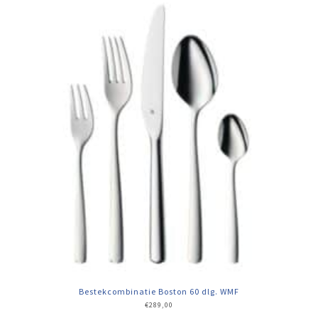
Bestekcombinatie Boston 60 dlg. WMF
€
289,00