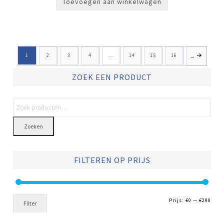
Toevoegen aan winkelwagen
1
2
3
4
…
14
15
16
→
ZOEK EEN PRODUCT
Zoeken
FILTEREN OP PRIJS
Min.
Max.
Prijs:
€0
—
€290
Filter
prijs
prijs