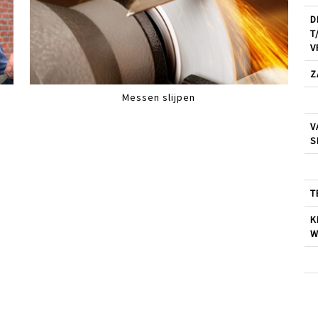
D
T
V
Z
Messen slijpen
V
S
T
K
W