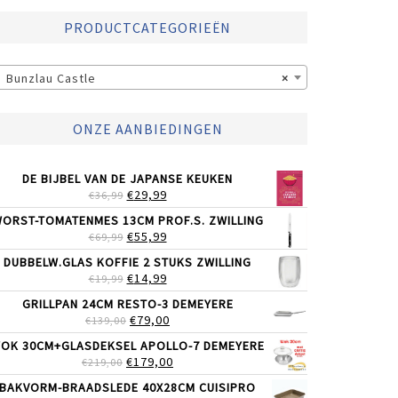
PRODUCTCATEGORIEËN
Bunzlau Castle
×
ONZE AANBIEDINGEN
DE BIJBEL VAN DE JAPANSE KEUKEN
OORSPRONKELIJKE
HUIDIGE
€
29,99
€
36,99
PRIJS
PRIJS
ORST-TOMATENMES 13CM PROF.S. ZWILLING
WAS:
IS:
OORSPRONKELIJKE
HUIDIGE
€
55,99
€
69,99
€36,99.
€29,99.
PRIJS
PRIJS
DUBBELW.GLAS KOFFIE 2 STUKS ZWILLING
WAS:
IS:
OORSPRONKELIJKE
HUIDIGE
€
14,99
€
19,99
€69,99.
€55,99.
PRIJS
PRIJS
GRILLPAN 24CM RESTO-3 DEMEYERE
WAS:
IS:
OORSPRONKELIJKE
HUIDIGE
€
79,00
€
139,00
€19,99.
€14,99.
PRIJS
PRIJS
OK 30CM+GLASDEKSEL APOLLO-7 DEMEYERE
WAS:
IS:
OORSPRONKELIJKE
HUIDIGE
€
179,00
€
219,00
€139,00.
€79,00.
PRIJS
PRIJS
BAKVORM-BRAADSLEDE 40X28CM CUISIPRO
WAS:
IS: