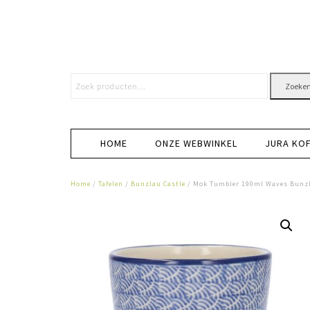
Zoeke
HOME
ONZE WEBWINKEL
JURA KO
Home
/
Tafelen
/
Bunzlau Castle
/ Mok Tumbler 190ml Waves Bunzl