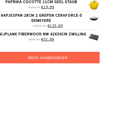
PAPRIKA COCOTTE 11CM GEEL STAUB
WAS:
IS:
OORSPRONKELIJKE
HUIDIGE
€
19,99
€
24,99
€24,99.
€19,99.
PRIJS
PRIJS
HAPJESPAN 28CM 2 GREPEN CERAFORCE-5
WAS:
IS:
DEMEYERE
€24,99.
€19,99.
OORSPRONKELIJKE
HUIDIGE
€
125,00
€
159,00
PRIJS
PRIJS
NIJPLANK FIBERWOOD NW 42X30CM ZWILLING
WAS:
IS:
OORSPRONKELIJKE
HUIDIGE
€
51,99
€
64,99
€159,00.
€125,00.
PRIJS
PRIJS
WAS:
IS:
€64,99.
€51,99.
MEER AANBIEDINGEN