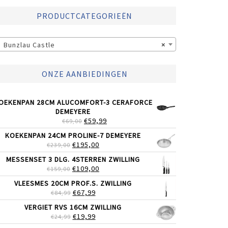
PRODUCTCATEGORIEËN
Bunzlau Castle
×
ONZE AANBIEDINGEN
OEKENPAN 28CM ALUCOMFORT-3 CERAFORCE
DEMEYERE
OORSPRONKELIJKE
HUIDIGE
€
59,99
€
69,00
PRIJS
PRIJS
KOEKENPAN 24CM PROLINE-7 DEMEYERE
WAS:
IS:
OORSPRONKELIJKE
HUIDIGE
€
195,00
€
239,00
€69,00.
€59,99.
PRIJS
PRIJS
MESSENSET 3 DLG. 4STERREN ZWILLING
WAS:
IS:
OORSPRONKELIJKE
HUIDIGE
€
109,00
€
159,00
€239,00.
€195,00.
PRIJS
PRIJS
VLEESMES 20CM PROF.S. ZWILLING
WAS:
IS:
OORSPRONKELIJKE
HUIDIGE
€
67,99
€
84,99
€159,00.
€109,00.
PRIJS
PRIJS
VERGIET RVS 16CM ZWILLING
WAS:
IS:
OORSPRONKELIJKE
HUIDIGE
€
19,99
€
24,99
€84,99.
€67,99.
PRIJS
PRIJS