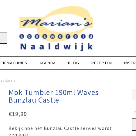
n
FFIEMACHINES
AGENDA
BLOG
RECEPTEN
INSTR
au Castle
Mok Tumbler 190ml Waves
Bunzlau Castle
€
19,99
Bekijk hoe het Bunzlau Castle servies wordt
gemaakt: