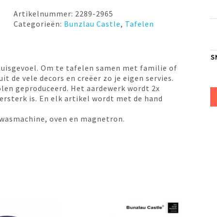
190ml
Waves
Artikelnummer:
2289-2965
Bunzlau
Categorieën:
Bunzlau Castle
,
Tafelen
Castle
aantal
S
huisgevoel. Om te tafelen samen met familie of
it de vele decors en creëer zo je eigen servies.
olen geproduceerd. Het aardewerk wordt 2x
sterk is. En elk artikel wordt met de hand
 afwasmachine, oven en magnetron.