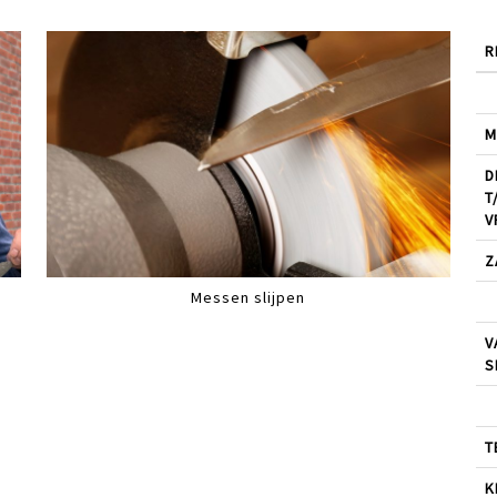
R
M
D
T
V
Z
Messen slijpen
V
S
T
K