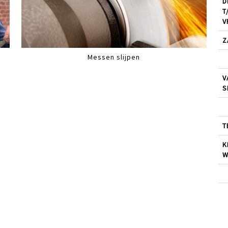
D
T
V
Z
Messen slijpen
V
S
T
K
W