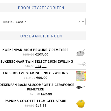
PRODUCTCATEGORIEËN
Bunzlau Castle
×
ONZE AANBIEDINGEN
KOEKENPAN 28CM PROLINE-7 DEMEYERE
OORSPRONKELIJKE
HUIDIGE
€
209,00
€
259,00
PRIJS
PRIJS
KEUKENSCHAAR TWIN SELECT 16CM ZWILLING
WAS:
IS:
OORSPRONKELIJKE
HUIDIGE
€
34,99
€
46,99
€259,00.
€209,00.
PRIJS
PRIJS
FRESH&SAVE STARTSET 7DLG ZWILLING
WAS:
IS:
OORSPRONKELIJKE
HUIDIGE
€
99,00
€
119,00
€46,99.
€34,99.
PRIJS
PRIJS
OEKENPAN 30CM ALUCOMFORT-3 CERAFORCE
WAS:
IS:
DEMEYERE
€119,00.
€99,00.
OORSPRONKELIJKE
HUIDIGE
€
69,99
€
79,00
PRIJS
PRIJS
PAPRIKA COCOTTE 11CM GEEL STAUB
WAS:
IS:
OORSPRONKELIJKE
HUIDIGE
€
19,99
€
24,99
€79,00.
€69,99.
PRIJS
PRIJS