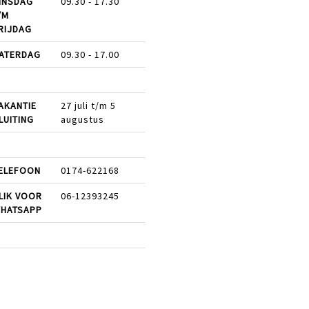
INSDAG
09.30 - 17.30
/M
RIJDAG
ATERDAG
09.30 - 17.00
AKANTIE
27 juli t/m 5
LUITING
augustus
ELEFOON
0174-622168
LIK VOOR
06-12393245
HATSAPP