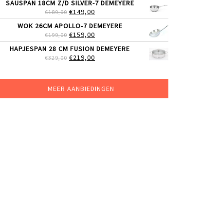
SAUSPAN 18CM Z/D SILVER-7 DEMEYERE
WAS:
IS:
OORSPRONKELIJKE
HUIDIGE
€
149,00
€
189,00
€24,99.
€19,99.
PRIJS
PRIJS
WOK 26CM APOLLO-7 DEMEYERE
WAS:
IS:
OORSPRONKELIJKE
HUIDIGE
€
159,00
€
199,00
€189,00.
€149,00.
PRIJS
PRIJS
HAPJESPAN 28 CM FUSION DEMEYERE
WAS:
IS:
OORSPRONKELIJKE
HUIDIGE
€
219,00
€
329,00
€199,00.
€159,00.
PRIJS
PRIJS
WAS:
IS:
€329,00.
€219,00.
MEER AANBIEDINGEN