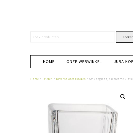
Zoeke
HOME
ONZE WEBWINKEL
JURA KO
Home
/
Tafelen
/
Diverse Accessoires
/ Amuseglaasje Welcome 6 stu