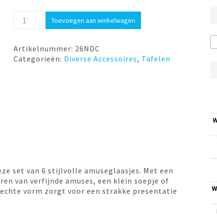
Amuseglaasje
Toevoegen aan winkelwagen
Welcome
6
stuks
Artikelnummer:
26NDC
Cosy
Categorieën:
Diverse Accessoires
,
Tafelen
&
Trendy
aantal
W
eze set van 6 stijlvolle amuseglaasjes. Met een
eren van verfijnde amuses, een klein soepje of
W
 rechte vorm zorgt voor een strakke presentatie