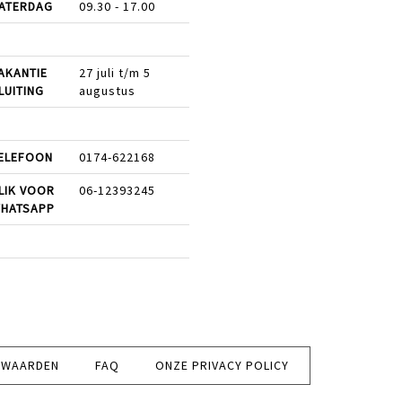
ATERDAG
09.30 - 17.00
AKANTIE
27 juli t/m 5
LUITING
augustus
ELEFOON
0174-622168
LIK VOOR
06-12393245
HATSAPP
RWAARDEN
FAQ
ONZE PRIVACY POLICY