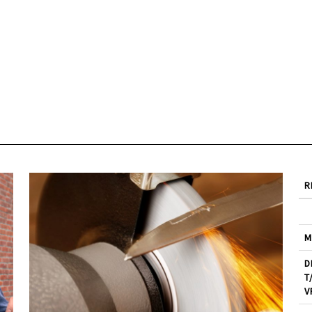
R
M
D
T
V