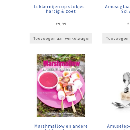
Lekkernijen op stokjes –
Amuseglaas
hartig & zoet
9cl
€
9,99
€
Toevoegen aan winkelwagen
Toevoegen 
Marshmallow en andere
Amuselepe