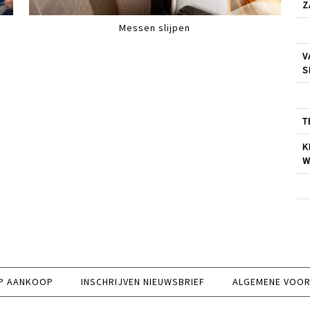
Z
Messen slijpen
V
S
T
K
W
P AANKOOP
INSCHRIJVEN NIEUWSBRIEF
ALGEMENE VOO