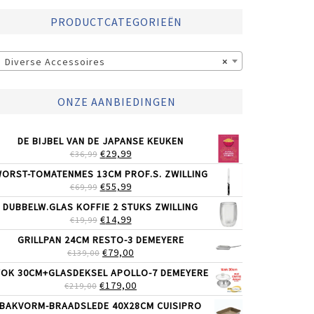
PRODUCTCATEGORIEËN
Diverse Accessoires
×
ONZE AANBIEDINGEN
DE BIJBEL VAN DE JAPANSE KEUKEN
OORSPRONKELIJKE
HUIDIGE
€
29,99
€
36,99
PRIJS
PRIJS
ORST-TOMATENMES 13CM PROF.S. ZWILLING
WAS:
IS:
OORSPRONKELIJKE
HUIDIGE
€
55,99
€
69,99
€36,99.
€29,99.
PRIJS
PRIJS
DUBBELW.GLAS KOFFIE 2 STUKS ZWILLING
WAS:
IS:
OORSPRONKELIJKE
HUIDIGE
€
14,99
€
19,99
€69,99.
€55,99.
PRIJS
PRIJS
GRILLPAN 24CM RESTO-3 DEMEYERE
WAS:
IS:
OORSPRONKELIJKE
HUIDIGE
€
79,00
€
139,00
€19,99.
€14,99.
PRIJS
PRIJS
OK 30CM+GLASDEKSEL APOLLO-7 DEMEYERE
WAS:
IS:
OORSPRONKELIJKE
HUIDIGE
€
179,00
€
219,00
€139,00.
€79,00.
PRIJS
PRIJS
BAKVORM-BRAADSLEDE 40X28CM CUISIPRO
WAS:
IS: