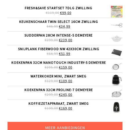
FRESH&SAVE STARTSET 7DLG ZWILLING
OORSPRONKELIJKE
HUIDIGE
€
119,00
€
99,00
PRIJS
PRIJS
WAS:
IS:
KEUKENSCHAAR TWIN SELECT 16CM ZWILLING
€119,00.
€99,00.
OORSPRONKELIJKE
HUIDIGE
€
46,99
€
34,99
PRIJS
PRIJS
WAS:
IS:
SUDDERPAN 28CM INTENSE-5 DEMEYERE
€46,99.
€34,99.
OORSPRONKELIJKE
HUIDIGE
€
299,00
€
239,00
PRIJS
PRIJS
WAS:
IS:
SNIJPLANK FIBERWOOD NW 42X30CM ZWILLING
€299,00.
€239,00.
OORSPRONKELIJKE
HUIDIGE
€
64,99
€
51,99
PRIJS
PRIJS
WAS:
IS:
KOEKENPAN 32CM NANOTOUCH INDUSTRY-5 DEMEYERE
€64,99.
€51,99.
OORSPRONKELIJKE
HUIDIGE
€
205,00
€
159,00
PRIJS
PRIJS
WAS:
IS:
WATERKOKER MINI, ZWART SMEG
€205,00.
€159,00.
OORSPRONKELIJKE
HUIDIGE
€
129,00
€
109,00
PRIJS
PRIJS
WAS:
IS:
KOEKENPAN 32CM PROLINE-7 DEMEYERE
€129,00.
€109,00.
OORSPRONKELIJKE
HUIDIGE
€
299,00
€
245,00
PRIJS
PRIJS
WAS:
IS:
KOFFIEZETAPPARAAT, ZWART SMEG
€299,00.
€245,00.
OORSPRONKELIJKE
HUIDIGE
€
199,00
€
169,00
PRIJS
PRIJS
WAS:
IS:
€199,00.
€169,00.
MEER AANBIEDINGEN