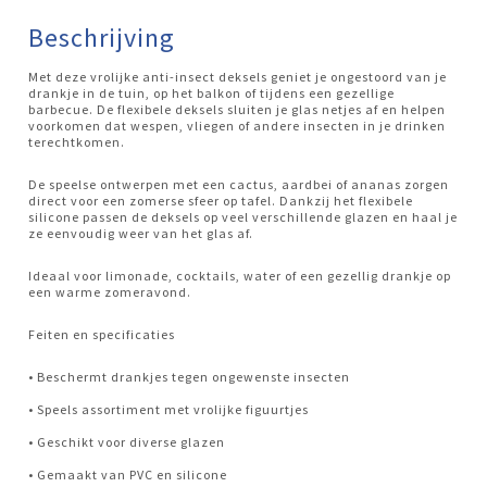
Beschrijving
Met deze vrolijke anti-insect deksels geniet je ongestoord van je
drankje in de tuin, op het balkon of tijdens een gezellige
barbecue. De flexibele deksels sluiten je glas netjes af en helpen
voorkomen dat wespen, vliegen of andere insecten in je drinken
terechtkomen.
De speelse ontwerpen met een cactus, aardbei of ananas zorgen
direct voor een zomerse sfeer op tafel. Dankzij het flexibele
silicone passen de deksels op veel verschillende glazen en haal je
ze eenvoudig weer van het glas af.
Ideaal voor limonade, cocktails, water of een gezellig drankje op
een warme zomeravond.
Feiten en specificaties
• Beschermt drankjes tegen ongewenste insecten
• Speels assortiment met vrolijke figuurtjes
• Geschikt voor diverse glazen
• Gemaakt van PVC en silicone