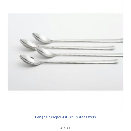
Longdrinklepel 4stuks in doos Weis
€
16,99