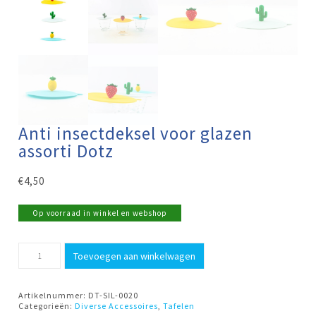
Anti insectdeksel voor glazen
assorti Dotz
€
4,50
Op voorraad in winkel en webshop
Anti
Toevoegen aan winkelwagen
insectdeksel
voor
glazen
assorti
Artikelnummer:
DT-SIL-0020
Dotz
Categorieën:
Diverse Accessoires
,
Tafelen
aantal