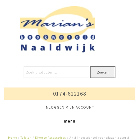
Zoeken
0174-622168
INLOGGEN MIJN ACCOUNT
Home
/
Tafelen
/
Diverse Accessoires
/ Anti insectdeksel voor glazen assorti