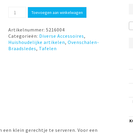
Mini
Toevoegen aan winkelwagen
cocotte
Onyx
Zwart
Artikelnummer:
5216004
Cosy
Categorieën:
Diverse Accessoires
,
&
Huishoudelijke artikelen
,
Ovenschalen-
Trendy
Braadsledes
,
Tafelen
aantal
K
 een klein gerechtje te serveren. Voor een