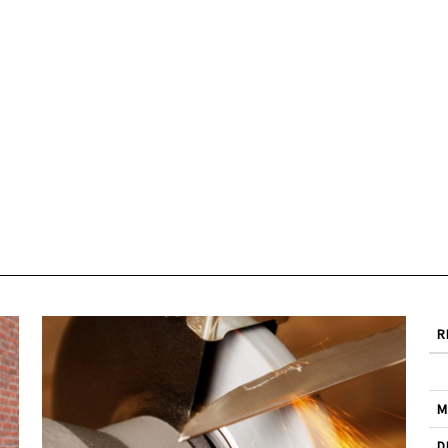
R
M
D