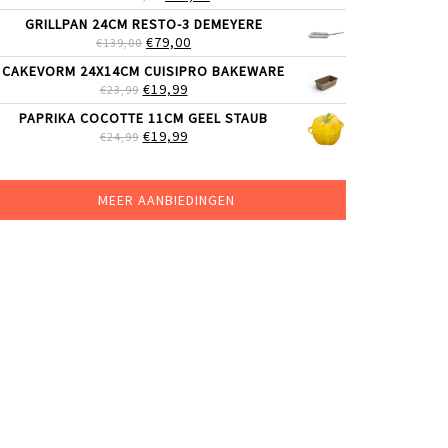
PRIJS
PRIJS
GRILLPAN 24CM RESTO-3 DEMEYERE
WAS:
IS:
OORSPRONKELIJKE
HUIDIGE
€
79,00
€
139,00
€69,00.
€59,99.
PRIJS
PRIJS
CAKEVORM 24X14CM CUISIPRO BAKEWARE
WAS:
IS:
OORSPRONKELIJKE
HUIDIGE
€
19,99
€
23,99
€139,00.
€79,00.
PRIJS
PRIJS
PAPRIKA COCOTTE 11CM GEEL STAUB
WAS:
IS:
OORSPRONKELIJKE
HUIDIGE
€
19,99
€
24,99
€23,99.
€19,99.
PRIJS
PRIJS
WAS:
IS:
€24,99.
€19,99.
MEER AANBIEDINGEN