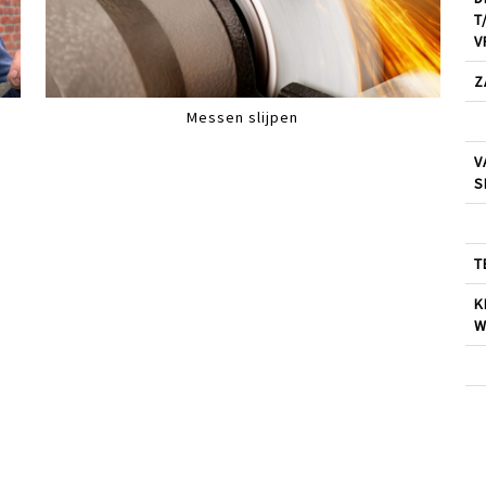
T
V
Z
Messen slijpen
V
S
T
K
W