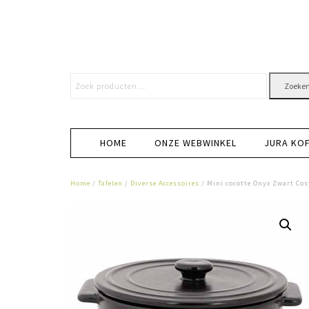
Zoeke
HOME
ONZE WEBWINKEL
JURA KO
Home
/
Tafelen
/
Diverse Accessoires
/ Mini cocotte Onyx Zwart Cos