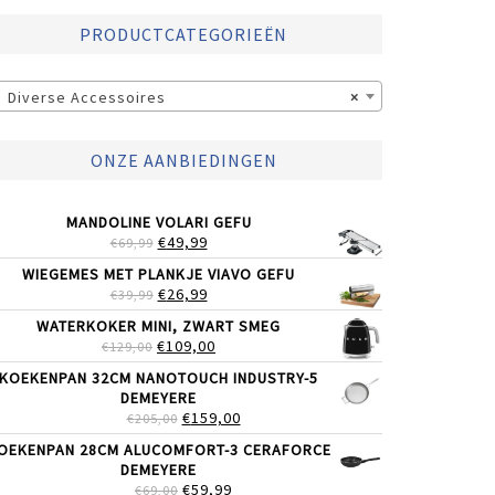
PRODUCTCATEGORIEËN
Diverse Accessoires
×
ONZE AANBIEDINGEN
MANDOLINE VOLARI GEFU
OORSPRONKELIJKE
HUIDIGE
€
49,99
€
69,99
PRIJS
PRIJS
WIEGEMES MET PLANKJE VIAVO GEFU
WAS:
IS:
OORSPRONKELIJKE
HUIDIGE
€
26,99
€
39,99
€69,99.
€49,99.
PRIJS
PRIJS
WATERKOKER MINI, ZWART SMEG
WAS:
IS:
OORSPRONKELIJKE
HUIDIGE
€
109,00
€
129,00
€39,99.
€26,99.
PRIJS
PRIJS
KOEKENPAN 32CM NANOTOUCH INDUSTRY-5
WAS:
IS:
DEMEYERE
€129,00.
€109,00.
OORSPRONKELIJKE
HUIDIGE
€
159,00
€
205,00
PRIJS
PRIJS
OEKENPAN 28CM ALUCOMFORT-3 CERAFORCE
WAS:
IS:
DEMEYERE
€205,00.
€159,00.
OORSPRONKELIJKE
HUIDIGE
€
59,99
€
69,00