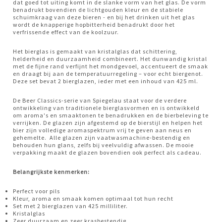
dat goed tot uiting komt in de slanke vorm van het glas. De vorm
benadrukt bovendien de lichtgouden kleur en de stabiele
schuimkraag van deze bieren - en bij het drinken uit het glas
wordt de knapperige hopbitterheid benadrukt door het
verfrissende effect van de koolzuur.
Het bierglas is gemaakt van kristalglas dat schittering,
helderheid en duurzaamheid combineert. Het dunwandig kristal
met de fijne rand verfijnt het mondgevoel, accentueert de smaak
en draagt bij aan de temperatuurregeling – voor echt biergenot.
Deze set bevat 2 bierglazen, ieder met een inhoud van 425 ml.
De Beer Classics-serie van Spiegelau staat voor de verdere
ontwikkeling van traditionele bierglasvormen en is ontwikkeld
om aroma's en smaaktonen te benadrukken en de bierbeleving te
verrijken. De glazen zijn afgestemd op de bierstijl en helpen het
bier zijn volledige aromaspektrum vrij te geven aan neus en
gehemelte. Alle glazen zijn vaatwasmachine-bestendig en
behouden hun glans, zelfs bij veelvuldig afwassen. De mooie
verpakking maakt de glazen bovendien ook perfect als cadeau.
Belangrijkste kenmerken:
Perfect voor pils
Kleur, aroma en smaak komen optimaal tot hun recht
Set met 2 bierglazen van 425 milliliter.
Kristalglas
Zeer duurzaam en zeer krasbestendig