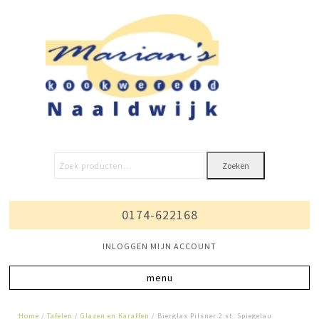
Zoeken
0174-622168
INLOGGEN MIJN ACCOUNT
Home
/
Tafelen
/
Glazen en Karaffen
/ Bierglas Pilsner 2 st. Spiegelau