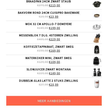
BRAADPAN 24CM ZWART STAUB
OORSPRONKELIJKE
HUIDIGE
€
279,00
€
215,00
PRIJS
PRIJS
WAS:
IS:
BAKVORM ROND 24CM CUISIPRO BAKEWARE
€279,00.
€215,00.
OORSPRONKELIJKE
HUIDIGE
€
29,99
€
23,99
PRIJS
PRIJS
WAS:
IS:
WOK 32 CM APOLLO-7 DEMEYERE
€29,99.
€23,99.
OORSPRONKELIJKE
HUIDIGE
€
249,00
€
199,00
PRIJS
PRIJS
WAS:
IS:
MESSENBLOK 7 DLG. 4STERREN ZWILLING
€249,00.
€199,00.
OORSPRONKELIJKE
HUIDIGE
€
409,00
€
229,00
PRIJS
PRIJS
WAS:
IS:
KOFFIEZETAPPARAAT, ZWART SMEG
€409,00.
€229,00.
OORSPRONKELIJKE
HUIDIGE
€
199,00
€
169,00
PRIJS
PRIJS
WAS:
IS:
WATERKOKER MINI, ZWART SMEG
€199,00.
€169,00.
OORSPRONKELIJKE
HUIDIGE
€
129,00
€
109,00
PRIJS
PRIJS
WAS:
IS:
SLOWJUICER ZWART MONTANA
€129,00.
€109,00.
OORSPRONKELIJKE
HUIDIGE
€
229,00
€
149,00
PRIJS
PRIJS
WAS:
IS:
DUBBELW.GLAS LATTE 2 STUKS ZWILLING
€229,00.
€149,00.
OORSPRONKELIJKE
HUIDIGE
€
27,99
€
20,99
PRIJS
PRIJS
WAS:
IS:
€27,99.
€20,99.
MEER AANBIEDINGEN