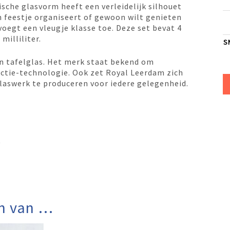
nische glasvorm heeft een verleidelijk silhouet
een feestje organiseert of gewoon wilt genieten
voegt een vleugje klasse toe. Deze set bevat 4
milliliter.
S
an tafelglas. Het merk staat bekend om
uctie-technologie. Ook zet Royal Leerdam zich
laswerk te produceren voor iedere gelegenheid.
t
n van …