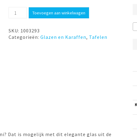
Cocktailglas
Toevoegen aan winkelwagen
Martine
4
stuks
SKU:
1003293
Royal
Categorieën:
Glazen en Karaffen
,
Tafelen
Leerdam
aantal
ni? Dat is mogelijk met dit elegante glas uit de