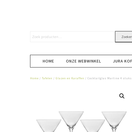
Zoeke
HOME
ONZE WEBWINKEL
JURA KO
Home
/
Tafelen
/
Glazen en Karaffen
/ Cocktailglas Martine 4 stuk