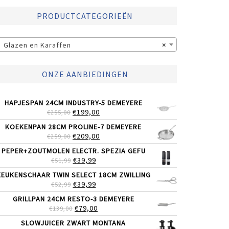
PRODUCTCATEGORIEËN
Glazen en Karaffen
×
ONZE AANBIEDINGEN
HAPJESPAN 24CM INDUSTRY-5 DEMEYERE
OORSPRONKELIJKE
HUIDIGE
€
199,00
€
255,00
PRIJS
PRIJS
KOEKENPAN 28CM PROLINE-7 DEMEYERE
WAS:
IS:
OORSPRONKELIJKE
HUIDIGE
€
209,00
€
259,00
€255,00.
€199,00.
PRIJS
PRIJS
PEPER+ZOUTMOLEN ELECTR. SPEZIA GEFU
WAS:
IS:
OORSPRONKELIJKE
HUIDIGE
€
39,99
€
51,99
€259,00.
€209,00.
PRIJS
PRIJS
KEUKENSCHAAR TWIN SELECT 18CM ZWILLING
WAS:
IS:
OORSPRONKELIJKE
HUIDIGE
€
39,99
€
52,99
€51,99.
€39,99.
PRIJS
PRIJS
GRILLPAN 24CM RESTO-3 DEMEYERE
WAS:
IS:
OORSPRONKELIJKE
HUIDIGE
€
79,00
€
139,00
€52,99.
€39,99.
PRIJS
PRIJS
SLOWJUICER ZWART MONTANA
WAS:
IS: