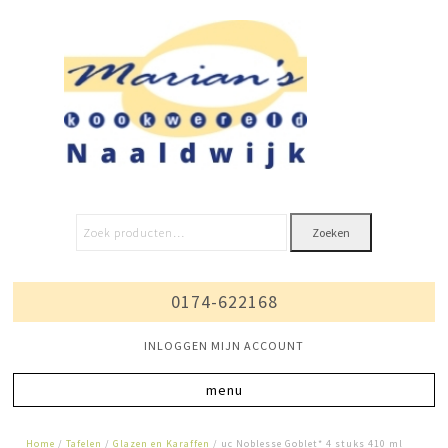
Zoeken
0174-622168
INLOGGEN MIJN ACCOUNT
Home
/
Tafelen
/
Glazen en Karaffen
/ uc Noblesse Goblet* 4 stuks 410 ml