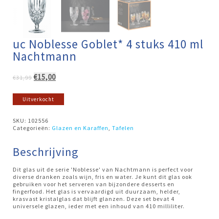
uc Noblesse Goblet* 4 stuks 410 ml
Nachtmann
Oorspronkelijke
Huidige
€
15,00
€
31,99
prijs
prijs
was:
is:
Uitverkocht
€31,99.
€15,00.
SKU:
102556
Categorieën:
Glazen en Karaffen
,
Tafelen
Beschrijving
Dit glas uit de serie 'Noblesse' van Nachtmann is perfect voor
diverse dranken zoals wijn, fris en water. Je kunt dit glas ook
gebruiken voor het serveren van bijzondere desserts en
fingerfood. Het glas is vervaardigd uit duurzaam, helder,
krasvast kristalglas dat blijft glanzen. Deze set bevat 4
universele glazen, ieder met een inhoud van 410 milliliter.