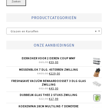
Zoeken
PRODUCTCATEGORIEËN
Glazen en Karaffen
×
ONZE AANBIEDINGEN
EIERKOKER VOOR 2 EIEREN COUP WMF
OORSPRONKELIJKE
HUIDIGE
€
69,99
€
55,00
PRIJS
PRIJS
WAS:
IS:
MESSENBLOK 7 DLG. 4STERREN ZWILLING
€69,99.
€55,00.
OORSPRONKELIJKE
HUIDIGE
€
409,00
€
229,00
PRIJS
PRIJS
WAS:
IS:
FRESH&SAVE VACUÜM BEWAARDOOSSET 3 DLG GLAS
€409,00.
€229,00.
ZWILLING
OORSPRONKELIJKE
HUIDIGE
€
52,85
€
45,00
PRIJS
PRIJS
DUBBELW.GLAS THEE 2 STUKS ZWILLING
WAS:
IS:
OORSPRONKELIJKE
HUIDIGE
€
22,99
€52,85.
€
17,99
€45,00.
PRIJS
PRIJS
WAS:
IS:
KOEKENPAN 28CM MULTILINE-7 DEMEYERE