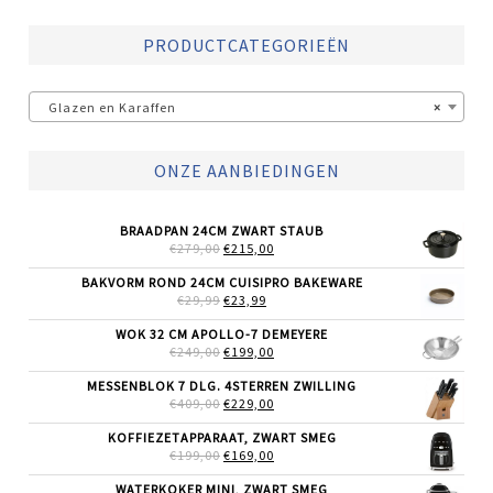
PRODUCTCATEGORIEËN
Glazen en Karaffen
×
ONZE AANBIEDINGEN
BRAADPAN 24CM ZWART STAUB
OORSPRONKELIJKE
HUIDIGE
€
279,00
€
215,00
PRIJS
PRIJS
WAS:
IS:
BAKVORM ROND 24CM CUISIPRO BAKEWARE
€279,00.
€215,00.
OORSPRONKELIJKE
HUIDIGE
€
29,99
€
23,99
PRIJS
PRIJS
WAS:
IS:
WOK 32 CM APOLLO-7 DEMEYERE
€29,99.
€23,99.
OORSPRONKELIJKE
HUIDIGE
€
249,00
€
199,00
PRIJS
PRIJS
WAS:
IS:
MESSENBLOK 7 DLG. 4STERREN ZWILLING
€249,00.
€199,00.
OORSPRONKELIJKE
HUIDIGE
€
409,00
€
229,00
PRIJS
PRIJS
WAS:
IS:
KOFFIEZETAPPARAAT, ZWART SMEG
€409,00.
€229,00.
OORSPRONKELIJKE
HUIDIGE
€
199,00
€
169,00
PRIJS
PRIJS
WAS:
IS:
WATERKOKER MINI, ZWART SMEG