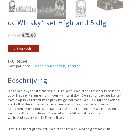
uc Whisky* set Highland 5 dlg
Oorspronkelijke
Huidige
€
75,00
€
149,00
prijs
prijs
was:
is:
Uitverkocht
€149,00.
€75,00.
SKU:
98196
Categorieën:
Glazen en Karaffen
,
Tafelen
Beschrijving
Deze Whiskyset uit de serie Highland van Nachtmann is perfect
voor het serveren en drinken van whisky. De rechthoekige karaf
met dop is versierd met prachtige vormen. Ook de bijpasssende
kristalheldere glazen zijn allemaal op een andere manier
geslepen. Hierdoor weerkaatst het licht in ieder glas net even
anders. Deze set bevat 1 karaf van 750 milliliter en 2
whiskyglazen van 345 milliliter.
Het Highland glaswerk van Nachtmann wordt gemaakt in