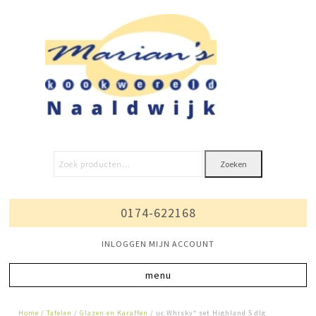
Zoeken
0174-622168
INLOGGEN MIJN ACCOUNT
Home
/
Tafelen
/
Glazen en Karaffen
/ uc Whisky* set Highland 5 dlg