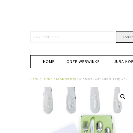
Zoeke
HOME
ONZE WEBWINKEL
JURA KO
Home
/
Tafelen
/
Kinderbestek
/ Kindercouvert Kikker 4 dlg. VKB