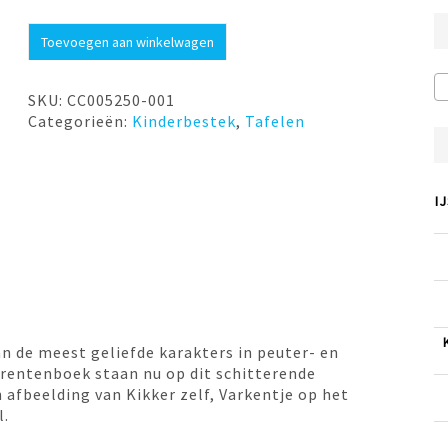
Kindercouvert
Toevoegen aan winkelwagen
Kikker
4
dlg.
SKU:
CC005250-001
VKB
Categorieën:
Kinderbestek
,
Tafelen
aantal
I
van de meest geliefde karakters in peuter- en
 prentenboek staan nu op dit schitterende
 afbeelding van Kikker zelf, Varkentje op het
l.