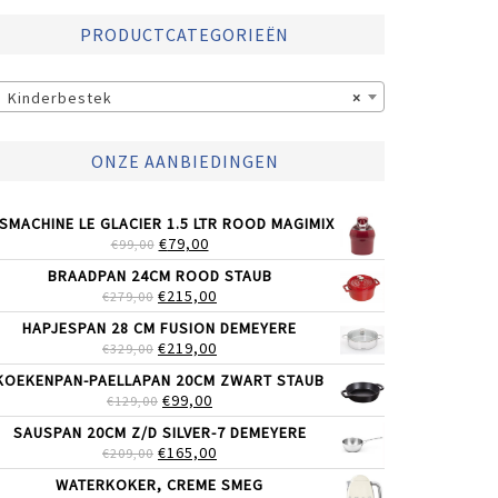
PRODUCTCATEGORIEËN
Kinderbestek
×
ONZE AANBIEDINGEN
JSMACHINE LE GLACIER 1.5 LTR ROOD MAGIMIX
OORSPRONKELIJKE
HUIDIGE
€
79,00
€
99,00
PRIJS
PRIJS
BRAADPAN 24CM ROOD STAUB
WAS:
IS:
OORSPRONKELIJKE
HUIDIGE
€
215,00
€
279,00
€99,00.
€79,00.
PRIJS
PRIJS
HAPJESPAN 28 CM FUSION DEMEYERE
WAS:
IS:
OORSPRONKELIJKE
HUIDIGE
€
219,00
€
329,00
€279,00.
€215,00.
PRIJS
PRIJS
KOEKENPAN-PAELLAPAN 20CM ZWART STAUB
WAS:
IS:
OORSPRONKELIJKE
HUIDIGE
€
99,00
€
129,00
€329,00.
€219,00.
PRIJS
PRIJS
SAUSPAN 20CM Z/D SILVER-7 DEMEYERE
WAS:
IS:
OORSPRONKELIJKE
HUIDIGE
€
165,00
€
209,00
€129,00.
€99,00.
PRIJS
PRIJS
WATERKOKER, CREME SMEG
WAS:
IS: