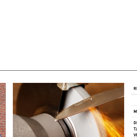
R
M
D
T
V