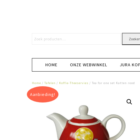
Zoeke
HOME
ONZE WEBWINKEL
JURA KO
Home
/
Tafelen
/
Koffie-Theeservies
/ Tea for one set Katten rood
Aanbieding!