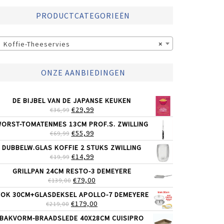
PRODUCTCATEGORIEËN
Koffie-Theeservies
×
ONZE AANBIEDINGEN
DE BIJBEL VAN DE JAPANSE KEUKEN
OORSPRONKELIJKE
HUIDIGE
€
29,99
€
36,99
PRIJS
PRIJS
ORST-TOMATENMES 13CM PROF.S. ZWILLING
WAS:
IS:
OORSPRONKELIJKE
HUIDIGE
€
55,99
€
69,99
€36,99.
€29,99.
PRIJS
PRIJS
DUBBELW.GLAS KOFFIE 2 STUKS ZWILLING
WAS:
IS:
OORSPRONKELIJKE
HUIDIGE
€
14,99
€
19,99
€69,99.
€55,99.
PRIJS
PRIJS
GRILLPAN 24CM RESTO-3 DEMEYERE
WAS:
IS:
OORSPRONKELIJKE
HUIDIGE
€
79,00
€
139,00
€19,99.
€14,99.
PRIJS
PRIJS
OK 30CM+GLASDEKSEL APOLLO-7 DEMEYERE
WAS:
IS:
OORSPRONKELIJKE
HUIDIGE
€
179,00
€
219,00
€139,00.
€79,00.
PRIJS
PRIJS
BAKVORM-BRAADSLEDE 40X28CM CUISIPRO
WAS:
IS: