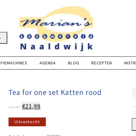
n
FFIEMACHINES
AGENDA
BLOG
RECEPTEN
INSTR
Tea for one set Katten rood
Oorspronkelijke
Huidige
€
21,99
€
39,99
prijs
prijs
was:
is:
Uitverkocht
€39,99.
€21,99.