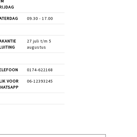
/M
RIJDAG
ATERDAG
09.30 - 17.00
AKANTIE
27 juli t/m 5
LUITING
augustus
ELEFOON
0174-622168
LIK VOOR
06-12393245
HATSAPP