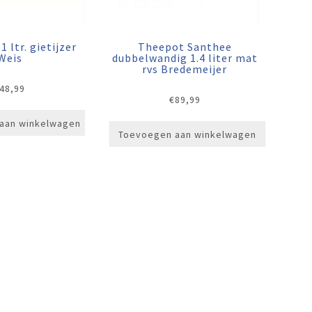
 ltr. gietijzer
Theepot Santhee
Weis
dubbelwandig 1.4 liter mat
rvs Bredemeijer
48,99
€
89,99
aan winkelwagen
Toevoegen aan winkelwagen