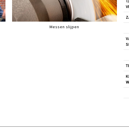
T
V
Z
Messen slijpen
V
S
T
K
W