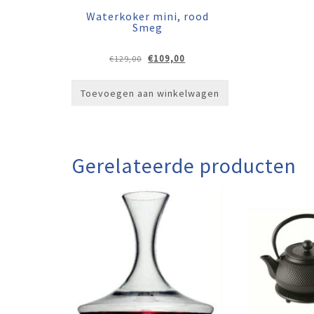
Waterkoker mini, rood
Smeg
Oorspronkelijke
Huidige
€
109,00
€
129,00
prijs
prijs
was:
is:
Toevoegen aan winkelwagen
€129,00.
€109,00.
Gerelateerde producten