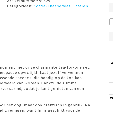
Artikelnummer:
99829
Categorieën:
Koffie-Theeservies
,
Tafelen
W
moment met onze charmante tea-for-one set,
heepauze opvrolijkt. Laat jezelf verwennen
jpassende theepot, die handig op de kop kan
serveerd kan worden. Dankzij de slimme
orverwarmd, zodat je kunt genieten van een
W
voor het oog, maar ook praktisch in gebruik. Na
dig reinigen, want hij is geschikt voor de