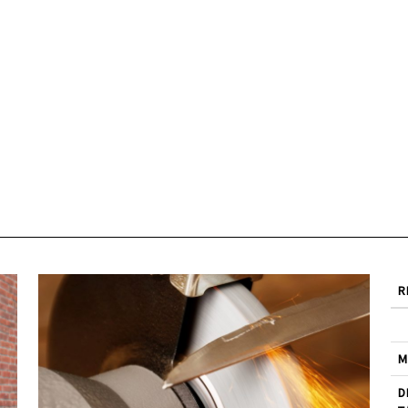
R
M
D