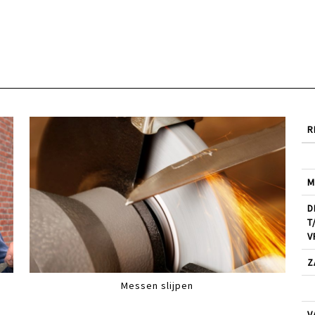
R
M
D
T
V
Z
Messen slijpen
V