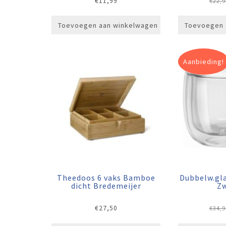
€
11,99
€
22,9
Toevoegen aan winkelwagen
Toevoegen 
Aanbieding!
Theedoos 6 vaks Bamboe
Dubbelw.gla
dicht Bredemeijer
Zw
€
27,50
€
34,9