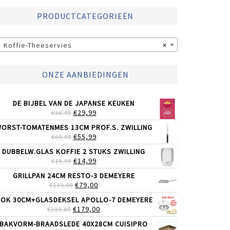
PRODUCTCATEGORIEËN
Koffie-Theeservies
×
ONZE AANBIEDINGEN
DE BIJBEL VAN DE JAPANSE KEUKEN
OORSPRONKELIJKE
HUIDIGE
€
29,99
€
36,99
PRIJS
PRIJS
ORST-TOMATENMES 13CM PROF.S. ZWILLING
WAS:
IS:
OORSPRONKELIJKE
HUIDIGE
€
55,99
€
69,99
€36,99.
€29,99.
PRIJS
PRIJS
DUBBELW.GLAS KOFFIE 2 STUKS ZWILLING
WAS:
IS:
OORSPRONKELIJKE
HUIDIGE
€
14,99
€
19,99
€69,99.
€55,99.
PRIJS
PRIJS
GRILLPAN 24CM RESTO-3 DEMEYERE
WAS:
IS:
OORSPRONKELIJKE
HUIDIGE
€
79,00
€
139,00
€19,99.
€14,99.
PRIJS
PRIJS
OK 30CM+GLASDEKSEL APOLLO-7 DEMEYERE
WAS:
IS:
OORSPRONKELIJKE
HUIDIGE
€
179,00
€
219,00
€139,00.
€79,00.
PRIJS
PRIJS
BAKVORM-BRAADSLEDE 40X28CM CUISIPRO
WAS:
IS: