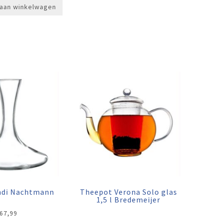
aan winkelwagen
€34,99.
€25,99.
endi Nachtmann
Theepot Verona Solo glas
1,5 l Bredemeijer
67,99