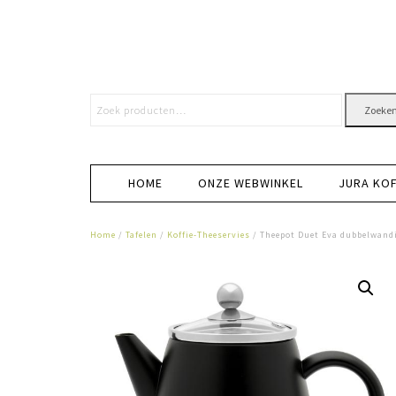
Zoeke
HOME
ONZE WEBWINKEL
JURA KO
Home
/
Tafelen
/
Koffie-Theeservies
/ Theepot Duet Eva dubbelwandi