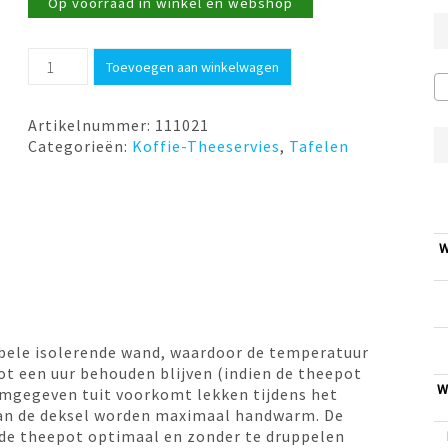
Op voorraad in winkel en webshop
Theepot
Toevoegen aan winkelwagen
Duet
Eva
dubbelwandig
Artikelnummer:
111021
0,5
Categorieën:
Koffie-Theeservies
,
Tafelen
liter
mat
zwart
Bredemeijer
aantal
W
bele isolerende wand, waardoor de temperatuur
tot een uur behouden blijven (indien de theepot
W
ormgegeven tuit voorkomt lekken tijdens het
van de deksel worden maximaal handwarm. De
 de theepot optimaal en zonder te druppelen