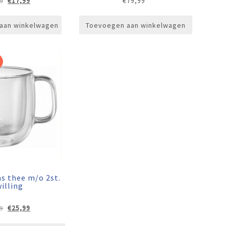
Oorspronkelijke
Huidige
€
17,99
€
79,99
9
prijs
prijs
was:
is:
aan winkelwagen
Toevoegen aan winkelwagen
€22,99.
€17,99.
s thee m/o 2st.
illing
Oorspronkelijke
Huidige
€
25,99
9
prijs
prijs
was:
is: