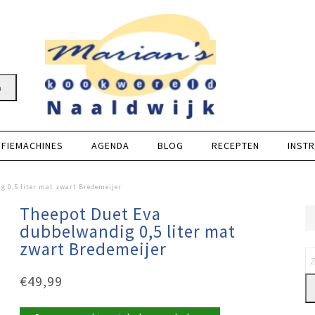
n
FFIEMACHINES
AGENDA
BLOG
RECEPTEN
INSTR
g 0,5 liter mat zwart Bredemeijer
Theepot Duet Eva
dubbelwandig 0,5 liter mat
zwart Bredemeijer
€
49,99