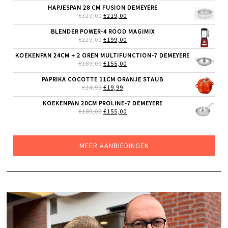
WAS:
IS:
HAPJESPAN 28 CM FUSION DEMEYERE
€24,99.
€19,99.
OORSPRONKELIJKE
HUIDIGE
€
329,00
€
219,00
PRIJS
PRIJS
WAS:
IS:
BLENDER POWER-4 ROOD MAGIMIX
€329,00.
€219,00.
OORSPRONKELIJKE
HUIDIGE
€
229,00
€
199,00
PRIJS
PRIJS
WAS:
IS:
KOEKENPAN 24CM + 2 OREN MULTIFUNCTION-7 DEMEYERE
€229,00.
€199,00.
OORSPRONKELIJKE
HUIDIGE
€
189,00
€
155,00
PRIJS
PRIJS
WAS:
IS:
PAPRIKA COCOTTE 11CM ORANJE STAUB
€189,00.
€155,00.
OORSPRONKELIJKE
HUIDIGE
€
24,99
€
19,99
PRIJS
PRIJS
WAS:
IS:
KOEKENPAN 20CM PROLINE-7 DEMEYERE
€24,99.
€19,99.
OORSPRONKELIJKE
HUIDIGE
€
189,00
€
155,00
PRIJS
PRIJS
WAS:
IS:
€189,00.
€155,00.
MEER AANBIEDINGEN