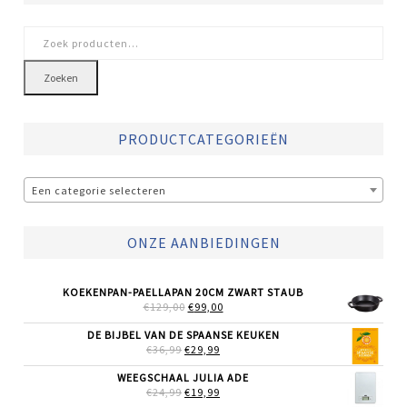
Zoeken
naar:
Zoeken
PRODUCTCATEGORIEËN
Een categorie selecteren
ONZE AANBIEDINGEN
KOEKENPAN-PAELLAPAN 20CM ZWART STAUB
OORSPRONKELIJKE
HUIDIGE
€
129,00
€
99,00
PRIJS
PRIJS
WAS:
IS:
DE BIJBEL VAN DE SPAANSE KEUKEN
€129,00.
€99,00.
OORSPRONKELIJKE
HUIDIGE
€
36,99
€
29,99
PRIJS
PRIJS
WAS:
IS:
WEEGSCHAAL JULIA ADE
€36,99.
€29,99.
OORSPRONKELIJKE
HUIDIGE
€
24,99
€
19,99
PRIJS
PRIJS