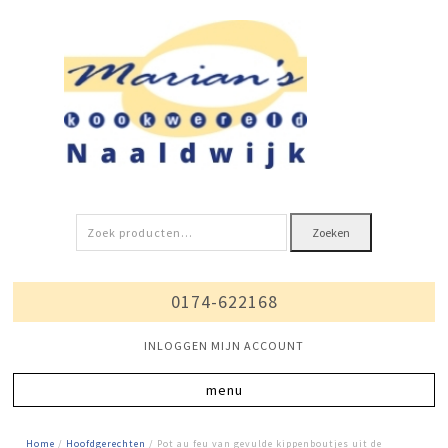
Zoeken
Zoeken
naar:
0174-622168
INLOGGEN MIJN ACCOUNT
Home
/
Hoofdgerechten
/ Pot au feu van gevulde kippenboutjes uit de