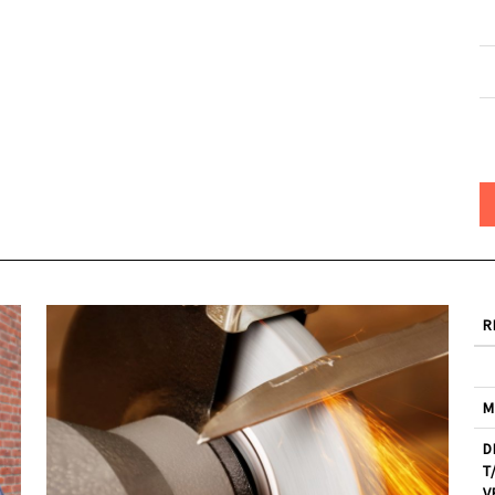
R
M
D
T
V