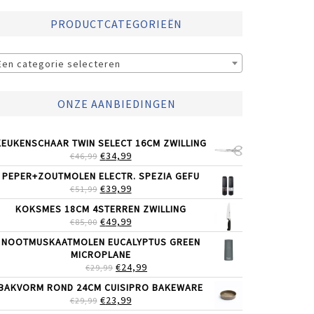
PRODUCTCATEGORIEËN
Een categorie selecteren
ONZE AANBIEDINGEN
KEUKENSCHAAR TWIN SELECT 16CM ZWILLING
OORSPRONKELIJKE
HUIDIGE
€
34,99
€
46,99
PRIJS
PRIJS
PEPER+ZOUTMOLEN ELECTR. SPEZIA GEFU
WAS:
IS:
OORSPRONKELIJKE
HUIDIGE
€
39,99
€
51,99
€46,99.
€34,99.
PRIJS
PRIJS
KOKSMES 18CM 4STERREN ZWILLING
WAS:
IS:
OORSPRONKELIJKE
HUIDIGE
€
49,99
€
85,00
€51,99.
€39,99.
PRIJS
PRIJS
NOOTMUSKAATMOLEN EUCALYPTUS GREEN
WAS:
IS:
MICROPLANE
€85,00.
€49,99.
OORSPRONKELIJKE
HUIDIGE
€
24,99
€
29,99
PRIJS
PRIJS
BAKVORM ROND 24CM CUISIPRO BAKEWARE
WAS:
IS:
OORSPRONKELIJKE
HUIDIGE
€
23,99
€
29,99
€29,99.
€24,99.
PRIJS
PRIJS