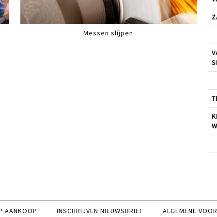
Z
Messen slijpen
V
S
T
K
W
P AANKOOP
INSCHRIJVEN NIEUWSBRIEF
ALGEMENE VOO