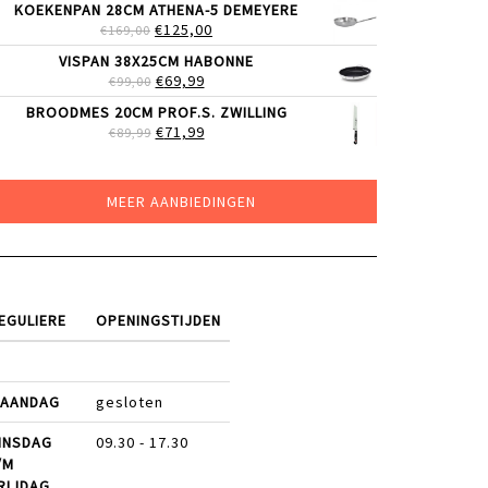
KOEKENPAN 28CM ATHENA-5 DEMEYERE
WAS:
IS:
OORSPRONKELIJKE
HUIDIGE
€
125,00
€
169,00
€29,99.
€23,99.
PRIJS
PRIJS
VISPAN 38X25CM HABONNE
WAS:
IS:
OORSPRONKELIJKE
HUIDIGE
€
69,99
€
99,00
€169,00.
€125,00.
PRIJS
PRIJS
BROODMES 20CM PROF.S. ZWILLING
WAS:
IS:
OORSPRONKELIJKE
HUIDIGE
€
71,99
€
89,99
€99,00.
€69,99.
PRIJS
PRIJS
WAS:
IS:
€89,99.
€71,99.
MEER AANBIEDINGEN
EGULIERE
OPENINGSTIJDEN
AANDAG
gesloten
INSDAG
09.30 - 17.30
/M
RIJDAG