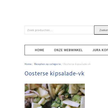
Zoeken
Zoeke
naar:
HOME
ONZE WEBWINKEL
JURA KO
Home
/
Recepten op categorie
/ Oosterse kipsalade-vk
Oosterse kipsalade-vk