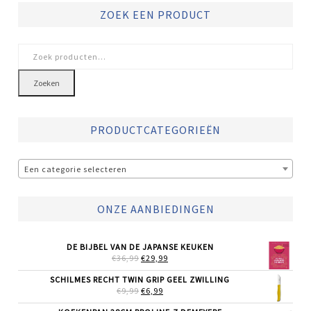
ZOEK EEN PRODUCT
Zoeken
naar:
Zoeken
PRODUCTCATEGORIEËN
Een categorie selecteren
ONZE AANBIEDINGEN
DE BIJBEL VAN DE JAPANSE KEUKEN
OORSPRONKELIJKE
HUIDIGE
€
36,99
€
29,99
PRIJS
PRIJS
WAS:
IS:
SCHILMES RECHT TWIN GRIP GEEL ZWILLING
€36,99.
€29,99.
OORSPRONKELIJKE
HUIDIGE
€
9,99
€
6,99
PRIJS
PRIJS
WAS:
IS: