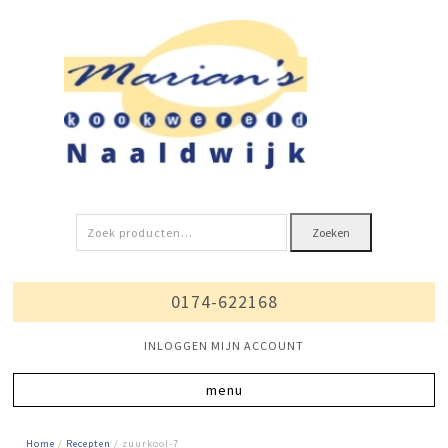
Zoeken
Zoeken
naar:
0174-622168
INLOGGEN MIJN ACCOUNT
Home
/
Recepten
/ zuurkool-7